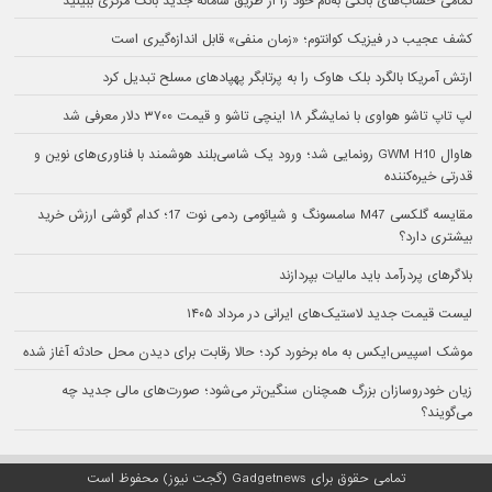
تمامی حساب‌های بانکی به‌نام خود را از طریق سامانه جدید بانک مرکزی ببینید
کشف عجیب در فیزیک کوانتوم؛ «زمان منفی» قابل اندازه‌گیری است
ارتش آمریکا بالگرد بلک هاوک را به پرتابگر پهپادهای مسلح تبدیل کرد
لپ تاپ تاشو هواوی با نمایشگر ۱۸ اینچی تاشو و قیمت ۳۷۰۰ دلار معرفی شد
هاوال GWM H10 رونمایی شد؛ ورود یک شاسی‌بلند هوشمند با فناوری‌های نوین و
قدرتی خیره‌کننده
مقایسه گلکسی M47 سامسونگ و شیائومی ردمی نوت 17؛ کدام گوشی ارزش خرید
بیشتری دارد؟
بلاگرهای پردرآمد باید مالیات بپردازند
لیست قیمت جدید لاستیک‌های ایرانی در مرداد ۱۴۰۵
موشک اسپیس‌ایکس به ماه برخورد کرد؛ حالا رقابت برای دیدن محل حادثه آغاز شده
زیان خودروسازان بزرگ همچنان سنگین‌تر می‌شود؛ صورت‌های مالی جدید چه
می‌گویند؟
تمامی حقوق برای Gadgetnews (گجت نیوز) محفوظ است