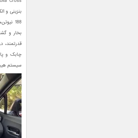
چابک و پاس
سیستم هیبریدی از طری