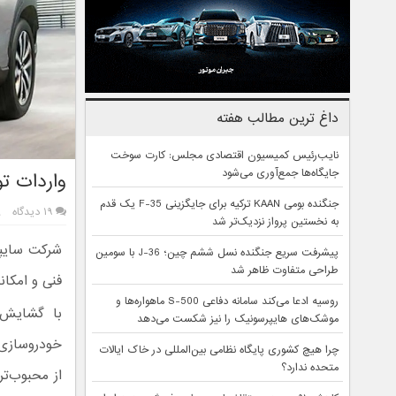
داغ ترین مطالب هفته
نایب‌رئیس کمیسیون اقتصادی مجلس: کارت سوخت
جایگاه‌ها جمع‌آوری می‌شود
واردات تو
جنگنده بومی KAAN ترکیه برای جایگزینی F-35 یک قدم
۱۹ دیدگاه
به نخستین پرواز نزدیک‌تر شد
شرکت سایپا 
پیشرفت سریع جنگنده نسل ششم چین؛ J-36 با سومین
طراحی متفاوت ظاهر شد
فنی و امکان
روسیه ادعا می‌کند سامانه دفاعی S-500 ماهواره‌ها و
با گشایش م
موشک‌های هایپرسونیک را نیز شکست می‌دهد
خودروسازی 
چرا هیچ کشوری پایگاه نظامی بین‌المللی در خاک ایالات
متحده ندارد؟
از محبوب‌ت