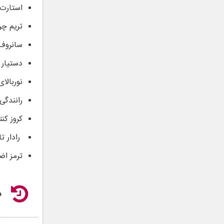
استارت 
تریم چر
سانروف
دستیار 
نوربالا
رانندگی
کروز کن
رادار تا
ترمز اض
د