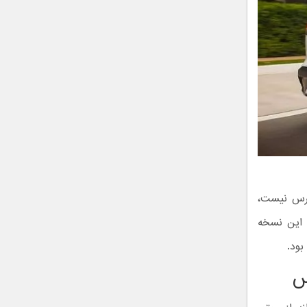
ترس نیست،
 این نسخه
بود.
س