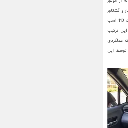
دانه از موتور
لیتری تنفس طبیعی، با قدرت 152 اسب بخار و گشتاور
188 نیوتن‌متر، نیروی محرکه اصلی را تامین می‌کند. در کنار آن، موتور برقی با قدرت 113 اسب
د. این ترکیب
لید می‌کند که عملکردی
 توسط این