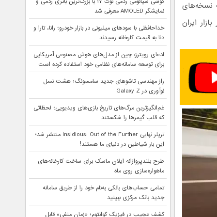
گوشی شیائومی ردمی نوت ۱۷ با بزرگ‌ترین باتری ردمی و
ت نسخه‌های
نمایشگر AMOLED معرفی شد
زار ایران
خداحافظی با سودهای میلیونی در بازار خودرو؛ رانا، تارا و
دنا به قیمت کارخانه رسیدند
ادعای رویترز: چین از مدل‌های هوش مصنوعی آمریکایی
برای توسعه سامانه‌های نظامی خود استفاده کرده است
راز مهندسی تاشوهای جدید سامسونگ؛ هشت نسل
نوآوری در Galaxy Z
غم‌انگیزترین مرگ‌های تاریخ بازی‌های ویدیویی؛ لحظاتی
که قلب گیمرها را شکستند
تریلر نهایی Insidious: Out of the Further منتشر شد؛
این بار شیاطین در دنیای ما هستند!
طرح بلندپروازانه ایلان ماسک برای ساخت کارخانه‌های
ماهواره‌سازی روی ماه
تمامی حساب‌های بانکی به‌نام خود را از طریق سامانه
جدید بانک مرکزی ببینید
کشف عجیب در فیزیک کوانتوم؛ «زمان منفی» قابل