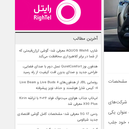
آخرین مطالب
شارپ AQUOS Wish6 معرفی شد؛ گوشی ارزان‌قیمتی که
از شما در برابر کلاهبرداری محافظت می‌کند
هدفون بوز QuietComfort نسل دوم با صدای فضایی،
طراحی جدید و صدای بدون افت کیفیت از راه رسید
 با مشخصات
رونمایی JBL از هدفون‌های Live Buds 4 و Live Beam
4؛ کیس شارژ هوشمند و حذف نویز پیشرفته
لپ‌تاپ جذاب هواوی میت‌بوک فولد ۲۰۲۶ با تراشه Kirin
 شرکت‌های
X90 Plus معرفی شد
عنوان یکی
ردمی 17 5G معرفی شد؛ مشخصات کامل گوشی اقتصادی
جدید شیائومی
به خود جلب