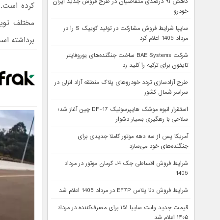
کاهش ۹۱ درصدی متقاضیان در طرح فروش جدید ایران
کرده است. س
خودرو
مختلف تویو
سایپا شرایط فروش مشارکت در تولید کوییک S را در
مرداد 1405 اعلام کرد
برداشته اس
شرکت BAE Systems ساخت جنگنده‌های یوروفایتر
تایفون برای ترکیه را کلید زد
طرح آزادسازی تردد خودروهای پلاک منطقه آزاد انزلی در
سراسر شمال کشور
استقرار انبوه موشک هایپرسونیک DF-17 چین آغاز شد؛
سلاحی با رهگیری بسیار دشوار
آمریکا پس از سه دهه موتور کاملا جدیدی برای
جنگنده‌های خود می‌سازد
شرایط فروش اقساطی جک J4 کرمان موتور در مرداد
1405
شرایط فروش دنا پلاس EF7P در مرداد 1405 اعلام شد
قیمت جدید وانت سایپا ۱۵۱ برای مصرف‌کننده در مرداد
۱۴۰۵ اعلام شد