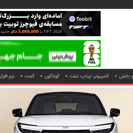
و دانش
کامپیوتر، لپتاپ، تبلت
گوناگون
گجت
نرم افزار