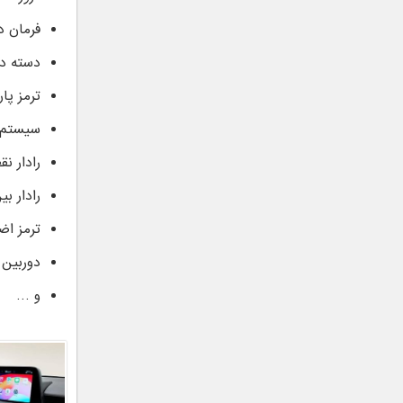
فرمان 
دسته دن
ترمز پا
سیستم ک
رادار نق
رادار ب
ترمز اض
دوربین ۳۶۰ درجه
و …