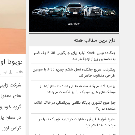
داغ ترین مطالب هفته
جنگنده بومی KAAN ترکیه برای جایگزینی F-35 یک قدم
به نخستین پرواز نزدیک‌تر شد
تویوتا او
پیشرفت سریع جنگنده نسل ششم چین؛ J-36 با سومین
۰
ارسال
طراحی متفاوت ظاهر شد
روسیه ادعا می‌کند سامانه دفاعی S-500 ماهواره‌ها و
موشک‌های هایپرسونیک را نیز شکست می‌دهد
های معقول 
چرا هیچ کشوری پایگاه نظامی بین‌المللی در خاک ایالات
گروه خودرو
متحده ندارد؟
در سطح پای
سایپا شرایط فروش مشارکت در تولید کوییک S را در
مرداد 1405 اعلام کرد
کراس اوور ا