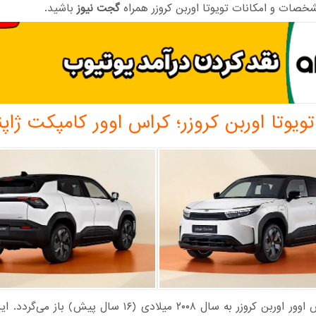
خصات و امکانات تویوتا اوربن کروزر همراه
گجت نیوز
باشید.
ویوتا اوربن کروزر؛ کراس اوور کامپکت ژاپ
قدمت کراس اوور اوربن کروزر به سال ۲۰۰۸ میلادی (۱۶ سال پیش) ب