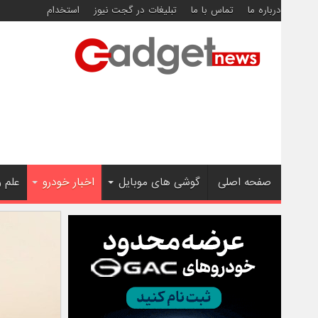
درباره ما
تماس با ما
تبلیغات در گجت نیوز
استخدام
صفحه اصلی
گوشی های موبایل
اخبار خودرو
علم 