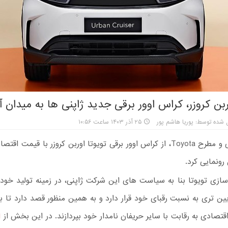
ربن کروزر، کراس اوور برقی جدید ژاپنی ها به میدان آ
 شده توسط: پوریا هاشم پور
۲۵ آذر ۱۴۰۳ ساعت ۱۰:۵۶
شرکت ژاپنی و مطرح Toyota، از کراس اوور برقی تویوتا اوربن کروزر با قیمت
رونمایی کرد.
سازی تویوتا بنا به سیاست های این شرکت ژاپنی، در زمینه تولید خود
ین تری به نسبت رقبای خود قرار دارد و به همین منظور قصد دارد تا 
قتصادی به رقابت با سایر حریفان نامدار خود بپردازند. در این بخش از
ا