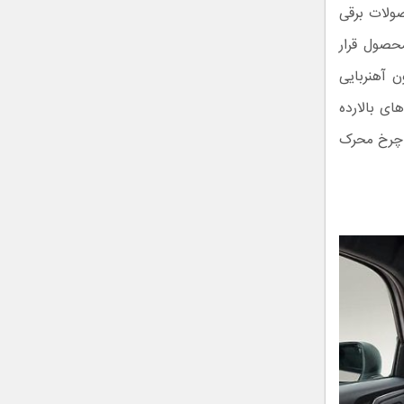
ولات برقی
حصول قرار
ی و موتور سنکرون آهنربایی
 های بالارده
واتی و سیستم چهار چرخ محرک