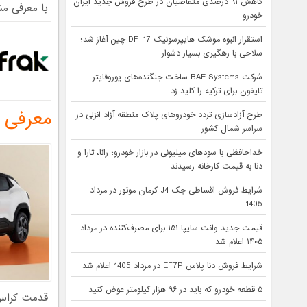
کاهش ۹۱ درصدی متقاضیان در طرح فروش جدید ایران
با معرفی مش
خودرو
استقرار انبوه موشک هایپرسونیک DF-17 چین آغاز شد؛
سلاحی با رهگیری بسیار دشوار
شرکت BAE Systems ساخت جنگنده‌های یوروفایتر
تایفون برای ترکیه را کلید زد
معرفی ت
طرح آزادسازی تردد خودروهای پلاک منطقه آزاد انزلی در
سراسر شمال کشور
خداحافظی با سودهای میلیونی در بازار خودرو؛ رانا، تارا و
دنا به قیمت کارخانه رسیدند
شرایط فروش اقساطی جک J4 کرمان موتور در مرداد
1405
قیمت جدید وانت سایپا ۱۵۱ برای مصرف‌کننده در مرداد
۱۴۰۵ اعلام شد
شرایط فروش دنا پلاس EF7P در مرداد 1405 اعلام شد
۵ قطعه خودرو که باید در ۹۶ هزار کیلومتر عوض کنید