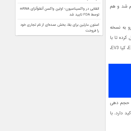
م شد و هم
انقلابی در واکسیناسیون؛ اولین واکسن آنفلوآنزای mRNA
توسط FDA تایید شد
استون مارتین برای بقا، بخش عمده‌ای از نام تجاری خود
 خودرو به نسخه
را فروخت
 کرده تا با
بهره‌مندی از آخرین تکنولوژی های روز به رقابت با سایر محصولاتی از جمله ولوو E30X، کیا EV3،
بر حجم دهی
ه از رینگ های بزرگ ۱۸ و ۱۹ اینچی تاکید دارد. با