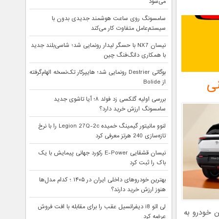
می‌شود
سامسونگ روی ساعت هوشمند جدیدی بدون با
سیستم‌عامل متفاوت کار می‌کند
نیسان NX7 با حسگر لیدار رونمایی شد؛ شاسی‌بلند جدید
با همکاری دانگ‌فنگ چین
بوگاتی Destrier رونمایی شد؛ هایپرکار تک‌نسخه الهام‌گرفته
نی
از Bolide
بررسی اولیه گلکسی زد فولد ۸؛ آیا تاشوی جدید
سامسونگ ارزش خرید دارد؟
لنوو مانیتور گیمینگ خمیده Legion 27Q-2c را با نرخ
تازه‌سازی 240 هرتز معرفی کرد
نیسان قشقایی E-Power رکورد جهانی پیمایش با یک
باک را ثبت کرد
بهترین خودروهای داخلی ایران در ۱۴۰۵ ؛ کدام مدل‌ها
هنوز ارزش خرید دارند؟
لی اتو i8 دیفرانسیل عقب را برای مقابله با افت فروش
از می‌گردد. این خودرو به
عرضه کرد