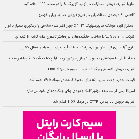
سایپا شرایط فروش مشارکت در تولید کوییک S را در مرداد 1405 اعلام کرد
کاهش ۹۱ درصدی متقاضیان در طرح فروش جدید ایران خودرو
استقرار انبوه موشک هایپرسونیک DF-17 چین آغاز شد؛ سلاحی با رهگیری بسیار دشوار
شرکت BAE Systems ساخت جنگنده‌های یوروفایتر تایفون برای ترکیه را کلید زد
طرح آزادسازی تردد خودروهای پلاک منطقه آزاد انزلی در سراسر شمال کشور
خداحافظی با سودهای میلیونی در بازار خودرو؛ رانا، تارا و دنا به قیمت کارخانه رسیدند
شرایط فروش اقساطی جک J4 کرمان موتور در مرداد 1405
قیمت جدید وانت سایپا ۱۵۱ برای مصرف‌کننده در مرداد ۱۴۰۵ اعلام شد
آمریکا پس از سه دهه موتور کاملا جدیدی برای جنگنده‌های خود می‌سازد
شرایط فروش دنا پلاس EF7P در مرداد 1405 اعلام شد