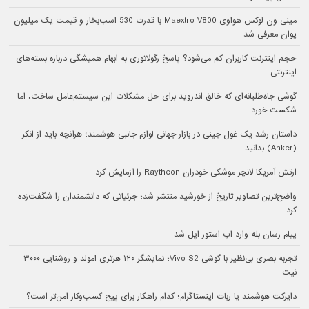
مینی ون لوکس هواوی Maextro V800 با قدرت 530 اسب‌بخار و قیمت یک میلیون
یوان معرفی شد
حجم اینترنت کاربران کم می‌شود؟ پاسخ رگولاتوری به ابهام همیشگی درباره بسته‌های
اینترنتی
گوشی جاه‌طلبانه‌ای که خالق اندروید برای حل مشکلات این سیستم‌عامل ساخت، اما
شکست خورد
داستان رشد یک غول چینی در بازار جهانی لوازم جانبی هوشمند؛ هرآنچه باید از انکر
(Anker) بدانید
ارتش آمریکا لانچر موشکی خودران Raytheon را آزمایش کرد
واضح‌ترین تصاویر تاریخ از خورشید منتشر شد؛ جزئیاتی که دانشمندان را شگفت‌زده
کرد
پیام رسان بله وارد اپ استور اپل شد
تجربه بصری بی‌نظیر با گوشی Vivo S2؛ نمایشگر ۱۲۰ هرتزی امولد و روشنایی ۳۰۰۰
نیت
دایرکت هوشمند یا ربات اینستاگرام؛ کدام راهکار برای پیج کسب‌وکار امن‌تر است؟