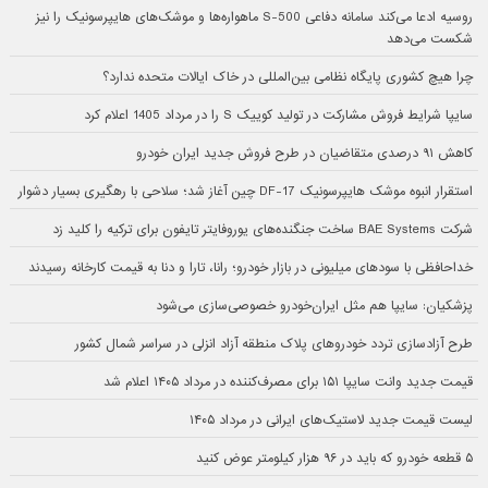
روسیه ادعا می‌کند سامانه دفاعی S-500 ماهواره‌ها و موشک‌های هایپرسونیک را نیز
شکست می‌دهد
چرا هیچ کشوری پایگاه نظامی بین‌المللی در خاک ایالات متحده ندارد؟
سایپا شرایط فروش مشارکت در تولید کوییک S را در مرداد 1405 اعلام کرد
کاهش ۹۱ درصدی متقاضیان در طرح فروش جدید ایران خودرو
استقرار انبوه موشک هایپرسونیک DF-17 چین آغاز شد؛ سلاحی با رهگیری بسیار دشوار
شرکت BAE Systems ساخت جنگنده‌های یوروفایتر تایفون برای ترکیه را کلید زد
خداحافظی با سودهای میلیونی در بازار خودرو؛ رانا، تارا و دنا به قیمت کارخانه رسیدند
پزشکیان: سایپا هم مثل ایران‌خودرو خصوصی‌سازی می‌شود
طرح آزادسازی تردد خودروهای پلاک منطقه آزاد انزلی در سراسر شمال کشور
قیمت جدید وانت سایپا ۱۵۱ برای مصرف‌کننده در مرداد ۱۴۰۵ اعلام شد
لیست قیمت جدید لاستیک‌های ایرانی در مرداد ۱۴۰۵
۵ قطعه خودرو که باید در ۹۶ هزار کیلومتر عوض کنید