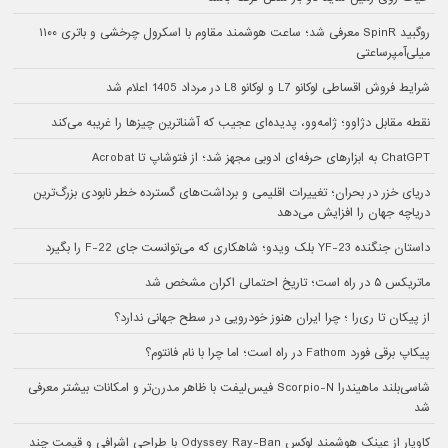
روگبید SpinR معرفی شد؛ ساعت هوشمند مقاوم با اسکرول چرخشی و باتری ۱۱۰۰
میلی‌آمپرساعتی
شرایط فروش اقساطی لوکانو L7 و لوکانو L8 در مرداد 1405 اعلام شد
نقطه مقابل دژاوو؛ ژامه‌وو، پدیده‌ای عجیب که آشناترین چیزها را غریبه می‌کند
ChatGPT به ابزارهای حرفه‌ای ادوبی مجهز شد؛ از فتوشاپ تا Acrobat
دریای خزر در بحران؛ تغییرات اقلیمی و برداشت‌های گسترده خطر نابودی بزرگ‌ترین
دریاچه جهان را افزایش می‌دهد
داستان جنگنده YF-23 بلک ویدو؛ شاهکاری که می‌توانست جای F-22 را بگیرد
ماتریکس ۵ در راه است؛ تاریخ احتمالی اکران مشخص شد
از پیکان تا ری‌را ؛ چرا ایران هنوز خودرویی در سطح جهانی ندارد؟
پیکاپ برقی فورد Fathom در راه است؛ اما چرا با نام فانتوم؟
شاسی‌بلند ماهیندرا Scorpio-N فیس‌لیفت با ظاهر مدرن‌تر و امکانات بیشتر معرفی
شد
کاویار از عینک هوشمند لوکس Odyssey Ray-Ban با طراحی اشرافی و قیمت چند