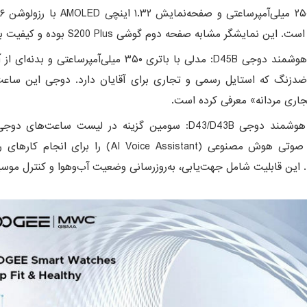
این نمایشگر مشابه صفحه دوم گوشی S200 Plus بوده و کیفیت بالایی دارد.
ساعت هوشمند دوجی D45B: مدلی با باتری ۳۵۰ میلی‌آمپرساعتی و ب
دزنگ که استایل رسمی و تجاری برای آقایان دارد. دوجی این ساعت 
ری مردانه» معرفی کرده است.
ساعت هوشمند دوجی D43/D43B: سومین گزینه در لیست ساعت‌ها
دستیار صوتی هوش مصنوعی (AI Voice Assistant) را برای انج
 این قابلیت شامل جهت‌یابی، به‌روزرسانی وضعیت آب‌وهوا و کنترل موس