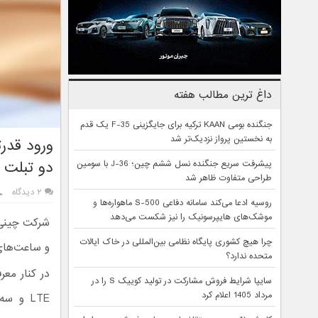
داغ ترین مطالب هفته
جنگنده بومی KAAN ترکیه برای جایگزینی F-35 یک قدم
به نخستین پرواز نزدیک‌تر شد
ورود قدر
دو تبلت 
پیشرفت سریع جنگنده نسل ششم چین؛ J-36 با سومین
طراحی متفاوت ظاهر شد
۲ دیدگاه
روسیه ادعا می‌کند سامانه دفاعی S-500 ماهواره‌ها و
موشک‌های هایپرسونیک را نیز شکست می‌دهد
چرا هیچ کشوری پایگاه نظامی بین‌المللی در خاک ایالات
و ساعت‌های
متحده ندارد؟
در کنار م
سایپا شرایط فروش مشارکت در تولید کوییک S را در
مرداد 1405 اعلام کرد
LTE و 