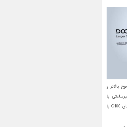
 بالاتر و
 نیز بزرگ‌تر شده و ظرفیت ۱۳،۵۰۰ میلی‌آمپرساعتی با
پشتیبانی از شارژ سریع ۱۸ واتی را ارائه می‌دهد. پردازنده Helio G99 که در اصل همان G100 با