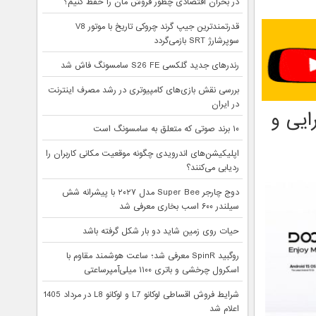
در بحران اقتصادی چطور فروش مان را حفظ کنیم؟
قدرتمندترین جیپ گرند چروکی تاریخ با موتور V8
سوپرشارژ SRT بازمی‌گردد
رندرهای جدید گلکسی S26 FE سامسونگ فاش شد
بررسی نقش بازی‌های کامپیوتری در رشد مصرف اینترنت
در ایران
 کارایی و
۱۰ برند صوتی که متعلق به سامسونگ است
اپلیکیشن‌های اندرویدی چگونه موقعیت مکانی کاربران را
ردیابی می‌کنند؟
دوج چارجر Super Bee مدل ۲۰۲۷ با پیشرانه شش
سیلندر ۶۰۰ اسب بخاری معرفی شد
حیات روی زمین شاید دو بار شکل گرفته باشد
روگبید SpinR معرفی شد؛ ساعت هوشمند مقاوم با
اسکرول چرخشی و باتری ۱۱۰۰ میلی‌آمپرساعتی
شرایط فروش اقساطی لوکانو L7 و لوکانو L8 در مرداد 1405
اعلام شد