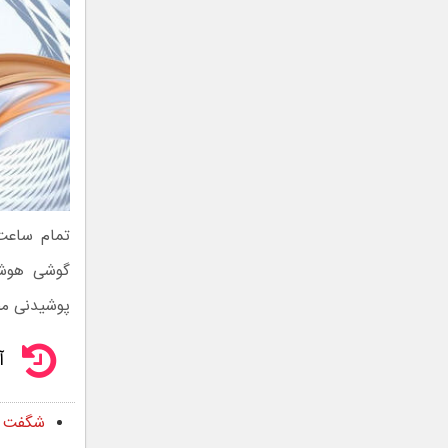
گوشی هوشمن
پوشیدنی م
آ
شگفت انگ