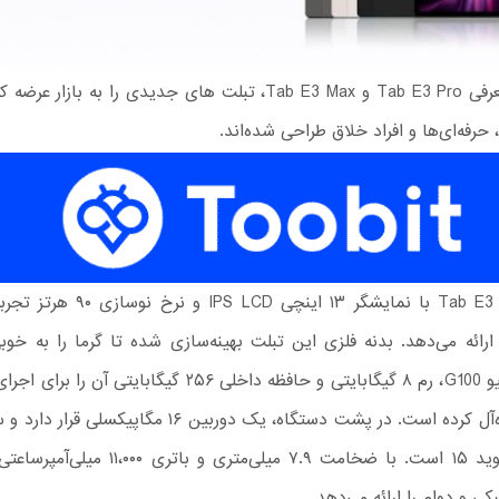
دوجی با معرفی Tab E3 Pro و Tab E3 Max، تبلت های جدیدی را به بازا
حرفه‌ای‌ها و افراد خلاق طراحی شده‌اند.
دوجی Tab E3 Pro با نمایشگر ۱۳ اینچی LCD
ارائه می‌دهد. بدنه فلزی این تبلت بهینه‌سازی شده تا گرما را به خوب
پردازنده هلیو G100، رم ۸ گیگابایتی و حافظه داخلی ۲۵۶ گیگابایتی 
سنگین ایده‌آل کرده است. در پشت دستگاه، یک دوربین ۱۶ مگاپی
آن نیز اندروید ۱۵ است. با ضخامت ۷.۹ میلی‌متری و با
کی و دوام را ارائه می‌دهد.