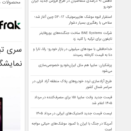
کاهش ۹۱ درصدی متقاضیان در طرح فروش جدید ایران
محصولات دو
خودرو
استقرار انبوه موشک هایپرسونیک DF-17 چین آغاز شد؛
سلاحی با رهگیری بسیار دشوار
شرکت BAE Systems ساخت جنگنده‌های یوروفایتر
تایفون برای ترکیه را کلید زد
خداحافظی با سودهای میلیونی در بازار خودرو؛ رانا، تارا و
دنا به قیمت کارخانه رسیدند
نمایشگ
پزشکیان: سایپا هم مثل ایران‌خودرو خصوصی‌سازی
می‌شود
طرح آزادسازی تردد خودروهای پلاک منطقه آزاد انزلی در
سراسر شمال کشور
قیمت جدید وانت سایپا ۱۵۱ برای مصرف‌کننده در مرداد
۱۴۰۵ اعلام شد
لیست قیمت جدید لاستیک‌های ایرانی در مرداد ۱۴۰۵
آمریکا در جنگ با ایران با کمبود موشک‌های حیاتی مواجه
است