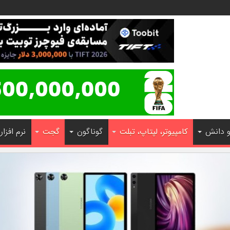
و دانش
کامپیوتر، لپتاپ، تبلت
گوناگون
گجت
نرم افزار