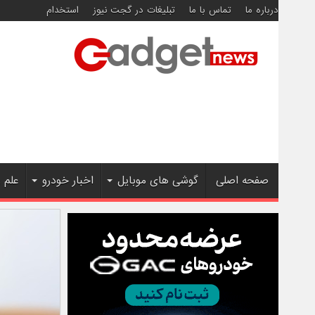
درباره ما
تماس با ما
تبلیغات در گجت نیوز
استخدام
صفحه اصلی
گوشی های موبایل
اخبار خودرو
علم 