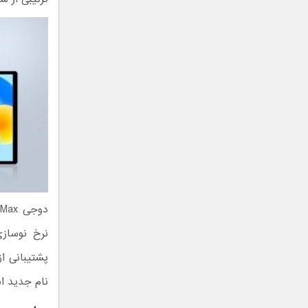
دوجی Tab E3 Max نسخه‌ای ارتقا‌یافته از این
نام جدید اس