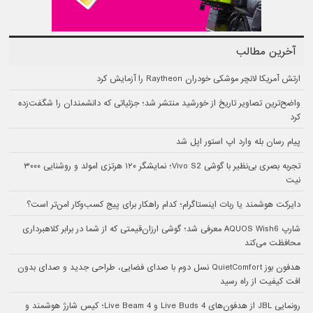
آخرین مطالب
ارتش آمریکا لانچر موشکی خودران Raytheon را آزمایش کرد
واضح‌ترین تصاویر تاریخ از خورشید منتشر شد؛ جزئیاتی که دانشمندان را شگفت‌زده
کرد
پیام رسان بله وارد اپ استور اپل شد
تجربه بصری بی‌نظیر با گوشی Vivo S2؛ نمایشگر ۱۲۰ هرتزی امولد و روشنایی ۳۰۰۰
نیت
دایرکت هوشمند یا ربات اینستاگرام؛ کدام راهکار برای پیج کسب‌وکار امن‌تر است؟
شارپ AQUOS Wish6 معرفی شد؛ گوشی ارزان‌قیمتی که از شما در برابر کلاهبرداری
محافظت می‌کند
هدفون بوز QuietComfort نسل دوم با صدای فضایی، طراحی جدید و صدای بدون
افت کیفیت از راه رسید
رونمایی JBL از هدفون‌های Live Buds 4 و Live Beam 4؛ کیس شارژ هوشمند و