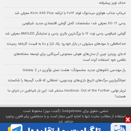
حذف نویز پیشرفته
لپ‌تاپ جذاب هواوی میت‌بوک فولد ۲۰۲۶ با تراشه Kirin X90 Plus معرفی شد
ردمی 17 5G معرفی شد؛ مشخصات کامل گوشی اقتصادی جدید شیائومی
گوشی شیائومی ردمی نوت ۱۷ با بزرگ‌ترین باتری ردمی و نمایشگر AMOLED معرفی شد
خداحافظی با سودهای میلیونی در بازار خودرو؛ رانا، تارا و دنا به قیمت کارخانه رسیدند
ادعای رویترز: چین از مدل‌های هوش مصنوعی آمریکایی برای توسعه سامانه‌های
نظامی خود استفاده کرده است
راز مهندسی تاشوهای جدید سامسونگ؛ هشت نسل نوآوری در Galaxy Z
غم‌انگیزترین مرگ‌های تاریخ بازی‌های ویدیویی؛ لحظاتی که قلب گیمرها را شکستند
تریلر نهایی Insidious: Out of the Further منتشر شد؛ این بار شیاطین در دنیای ما
هستند!
تمامی حقوق برای Gadgetnews (گجت نیوز) محفوظ است
استفاده از مطالب سایت تنها با اجازه کتبی مجاز است و با متخلفین برابر قانون برخورد
خواهد شد
پلتفرم گجت نیوز روی
سرور اختصاصی
مبین هاست میزبانی می‌شود