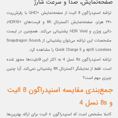
صفحه‌نمایش، صدا و سرعت شارژ
تراشه اسنپدراگون 8 الیت از صفحه‌نمایش +QHD با رفرش‌ریت
۲۴۰ هرتز، صفحه‌نمایش اکسترنال 8K و فرمت‌های +HDR10،
دالبی ویژن و HDR Vivid پشتیبانی می‌کند. همچنین در لیست
مشخصات این تراشه می‌توان پشتیبانی از Snapdragon Sound،
aptX Lossless و Quick Charge 5 را مشاهده کرد.
تراشه اسنپدراگون 8s نسل 4 به اکثر این قابلیت‌ها مجهز شده
است. فقط از نمایشگر اکسترنال 8K پشتیبانی نمی‌کند. آیا چنین
چیزی مهم است؟
جمع‌بندی مقایسه اسنپدراگون 8 الیت
و 8s نسل 4
کاملا مشخص است که اسنپدراگون ۸ الیت برای ارائه بهترین‌ها