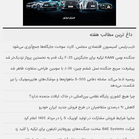
داغ ترین مطالب هفته
نایب‌رئیس کمیسیون اقتصادی مجلس: کارت سوخت جایگاه‌ها جمع‌آوری می‌شود
جنگنده بومی KAAN ترکیه برای جایگزینی F-35 یک قدم به نخستین پرواز نزدیک‌تر شد
پیشرفت سریع جنگنده نسل ششم چین؛ J-36 با سومین طراحی متفاوت ظاهر شد
روسیه ادعا می‌کند سامانه دفاعی S-500 ماهواره‌ها و موشک‌های هایپرسونیک را نیز
شکست می‌دهد
چرا هیچ کشوری پایگاه نظامی بین‌المللی در خاک ایالات متحده ندارد؟
کاهش ۹۱ درصدی متقاضیان در طرح فروش جدید ایران خودرو
سایپا شرایط فروش مشارکت در تولید کوییک S را در مرداد 1405 اعلام کرد
شرکت BAE Systems ساخت جنگنده‌های یوروفایتر تایفون برای ترکیه را کلید زد