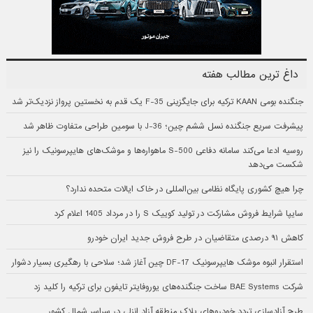
داغ ترین مطالب هفته
جنگنده بومی KAAN ترکیه برای جایگزینی F-35 یک قدم به نخستین پرواز نزدیک‌تر شد
پیشرفت سریع جنگنده نسل ششم چین؛ J-36 با سومین طراحی متفاوت ظاهر شد
روسیه ادعا می‌کند سامانه دفاعی S-500 ماهواره‌ها و موشک‌های هایپرسونیک را نیز
شکست می‌دهد
چرا هیچ کشوری پایگاه نظامی بین‌المللی در خاک ایالات متحده ندارد؟
سایپا شرایط فروش مشارکت در تولید کوییک S را در مرداد 1405 اعلام کرد
کاهش ۹۱ درصدی متقاضیان در طرح فروش جدید ایران خودرو
استقرار انبوه موشک هایپرسونیک DF-17 چین آغاز شد؛ سلاحی با رهگیری بسیار دشوار
شرکت BAE Systems ساخت جنگنده‌های یوروفایتر تایفون برای ترکیه را کلید زد
طرح آزادسازی تردد خودروهای پلاک منطقه آزاد انزلی در سراسر شمال کشور