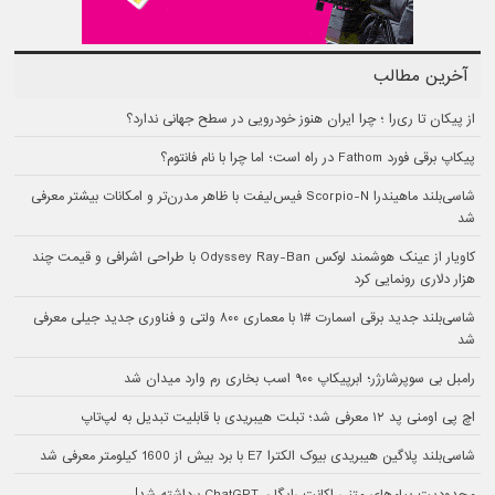
آخرین مطالب
از پیکان تا ری‌را ؛ چرا ایران هنوز خودرویی در سطح جهانی ندارد؟
پیکاپ برقی فورد Fathom در راه است؛ اما چرا با نام فانتوم؟
شاسی‌بلند ماهیندرا Scorpio-N فیس‌لیفت با ظاهر مدرن‌تر و امکانات بیشتر معرفی
شد
کاویار از عینک هوشمند لوکس Odyssey Ray-Ban با طراحی اشرافی و قیمت چند
هزار دلاری رونمایی کرد
شاسی‌بلند جدید برقی اسمارت #۱ با معماری ۸۰۰ ولتی و فناوری جدید جیلی معرفی
شد
رامبل بی سوپرشارژر؛ ابرپیکاپ ۹۰۰ اسب بخاری رم وارد میدان شد
اچ پی اومنی پد ۱۲ معرفی شد؛ تبلت هیبریدی با قابلیت تبدیل به لپ‌تاپ
شاسی‌بلند پلاگین هیبریدی بیوک الکترا E7 با برد بیش از 1600 کیلومتر معرفی شد