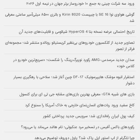
ورود سه شرکت چینی به جمع ۱۰ خودروساز برتر جهان در نیمه اول ۲۰۲۶
گوشی هواوی نوا 16 SE با چیپست Kirin 8020 و باتری ۸۵۰۰ میلی‌آمپر ساعتی معرفی
شد
تاریخ احتمالی عرضه نسخه بتا HyperOS 4 شیائومی و قابلیت‌های جدید آن
تصاویر جدید از کلکسیون خودروهای بی‌نظیر کریستیانو رونالدو منتشر شد؛ مجموعه‌ای
فراتر از تصور
سدان جدید مرسدس-AMG رکورد نوربرگ‌رینگ را شکست؛ «سریع‌ترین خودرو در
کلاس خود»
استقرار انبوه موشک هایپرسونیک DF-17 چین آغاز شد؛ سلاحی با رهگیری بسیار
دشوار
بازی های شبیه GTA؛ معرفی بهترین بازی‌های مشابه جی تی ای برای کنسول
کاخ سفید ورود ربات‌های انسان‌نمای خارجی به خاک آمریکا را ممنوع کرد
کیف پول ایران راه‌اندازی شد؛ سرویس جدید پرداختی کشور
رکوردهای باکس آفیس در تسخیر مرد عنکبوتی؛ تام هالند می‌ماند یا می‌رود؟
چرا تلگرام از اپ استور اپل پاک شد؟ پاول دوروف توضیح می‌دهد