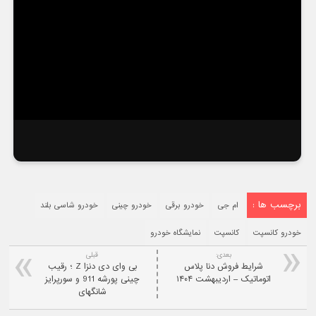
برچسب ها :
ام جی
خودرو برقی
خودرو چینی
خودرو شاسی بلند
خودرو کانسپت
کانسپت
نمایشگاه خودرو
بعدی:
قبلی
شرایط فروش دنا پلاس
بی وای دی دنزا Z ؛ رقیب
اتوماتیک – اردیبهشت ۱۴۰۴
چینی پورشه 911 و سورپرایز
شانگهای