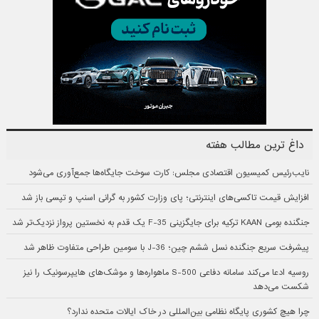
داغ ترین مطالب هفته
نایب‌رئیس کمیسیون اقتصادی مجلس: کارت سوخت جایگاه‌ها جمع‌آوری می‌شود
افزایش قیمت تاکسی‌های اینترنتی؛ پای وزارت کشور به گرانی اسنپ و تپسی باز شد
جنگنده بومی KAAN ترکیه برای جایگزینی F-35 یک قدم به نخستین پرواز نزدیک‌تر شد
پیشرفت سریع جنگنده نسل ششم چین؛ J-36 با سومین طراحی متفاوت ظاهر شد
روسیه ادعا می‌کند سامانه دفاعی S-500 ماهواره‌ها و موشک‌های هایپرسونیک را نیز
شکست می‌دهد
چرا هیچ کشوری پایگاه نظامی بین‌المللی در خاک ایالات متحده ندارد؟