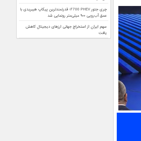
چری جتور F700 PHEV؛ قدرتمندترین پیکاپ هیبریدی با
عمق آب‌رویی ۹۰۰ میلی‌متر رونمایی شد
سهم ایران از استخراج جهانی ارزهای دیجیتال کاهش
یافت