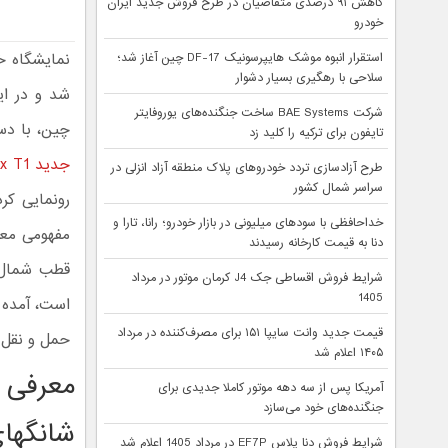
کاهش ۹۱ درصدی متقاضیان در طرح فروش جدید ایران
خودرو
استقرار انبوه موشک هایپرسونیک DF-17 چین آغاز شد؛
سلاحی با رهگیری بسیار دشوار
شرکت BAE Systems ساخت جنگنده‌های یوروفایتر
چین، با دس
تایفون برای ترکیه را کلید زد
جدید ArcFox T1
طرح آزادسازی تردد خودروهای پلاک منطقه آزاد انزلی در
سراسر شمال کشور
خداحافظی با سودهای میلیونی در بازار خودرو؛ رانا، تارا و
مفهومی معرف
دنا به قیمت کارخانه رسیدند
شرایط فروش اقساطی جک J4 کرمان موتور در مرداد
1405
قیمت جدید وانت سایپا ۱۵۱ برای مصرف‌کننده در مرداد
حمل و نقل خ
۱۴۰۵ اعلام شد
آمریکا پس از سه دهه موتور کاملا جدیدی برای
جنگنده‌های خود می‌سازد
شانگهای ۵
شرایط فروش دنا پلاس EF7P در مرداد 1405 اعلام شد