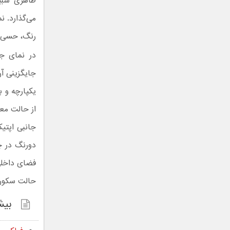
ظاهری شبیه
می‌گذارد. ن
رنگ، حسی مد
در نمای جا
جایگزینی آن
از حالت مع
جانبی اپتی
دورنگ در چه
فضای داخلی
حالت سکون ا
بیش