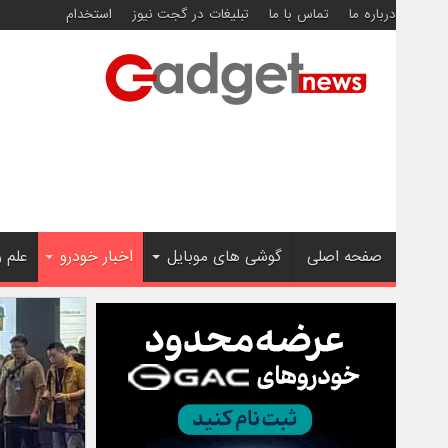
درباره ما
تماس با ما
تبلیغات در گجت نیوز
استخدام
صفحه اصلی
گوشی های موبایل
اخبار خودرو
علم 