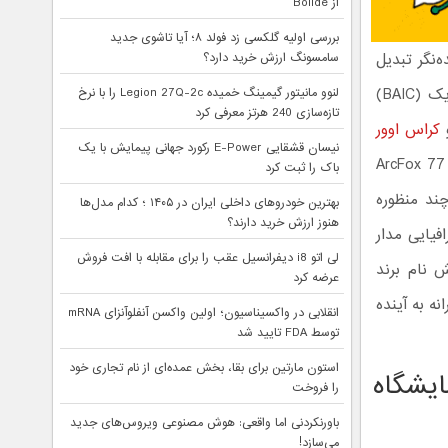
از Bolide
بررسی اولیه گلکسی زد فولد ۸؛ آیا تاشوی جدید
آینده‌نگر تبدیل
سامسونگ ارزش خرید دارد؟
شد و در این میان، آرک‌ فاکس (ARCFOX)، زیرمجموعه جدید و پیشروی گروه بایک (BAIC)
لنوو مانیتور گیمینگ خمیده Legion 27Q-2c را با نرخ
تازه‌سازی 240 هرتز معرفی کرد
کراس‌ اوور
نیسان قشقایی E-Power رکورد جهانی پیمایش با یک
، از یک کانسپت خیره‌کننده و ساختارشکن با نام خودرو کانسپت ArcFox 77
باک را ثبت کرد
ا خودروی چند منظوره
بهترین خودروهای داخلی ایران در ۱۴۰۵ ؛ کدام مدل‌ها
هنوز ارزش خرید دارند؟
فیایی مدار
لی اتو i8 دیفرانسیل عقب را برای مقابله با افت فروش
‌بخش نام برند
عرضه کرد
گاهی جسورانه به آینده
انقلابی در واکسیناسیون؛ اولین واکسن آنفلوآنزای mRNA
توسط FDA تایید شد
استون مارتین برای بقا، بخش عمده‌ای از نام تجاری خود
ت آرک‌ فاکس ۷۷ در نمایشگاه
را فروخت
باورنکردنی اما واقعی: هوش مصنوعی ویروس‌های جدید
می‌سازد!