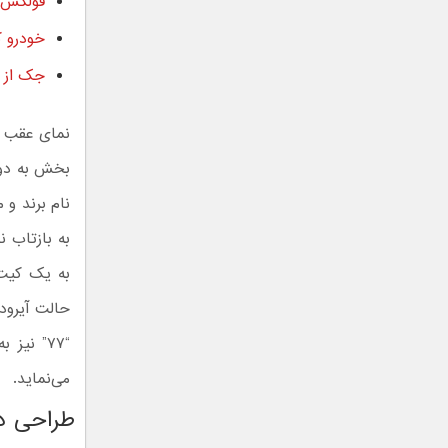
فولکس وا
خودرو کانس
جک از دو 
بخش به دو
نام برند و
به بازتاب ن
به یک کیت 
حالت آیرود
“۷۷” نی
می‌نماید.
طراحی دا