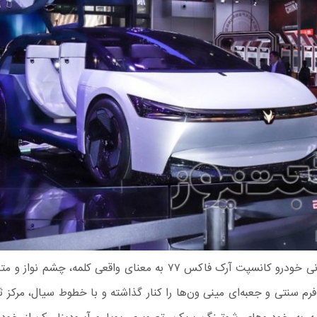
طراحی بیرونی خودرو کانسپت آرک‌ فاکس ۷۷ به معنای واقعی کلمه، چشم‌
رم سنتی و جعبه‌ای مینی ون‌ها را کنار گذاشته و با خطوط سیال، مرکز ث