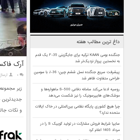
داغ ترین مطالب هفته
جنگنده بومی KAAN ترکیه برای جایگزینی F-35 یک قدم
به نخستین پرواز نزدیک‌تر شد
آرک‌ فاکس ۷۷ در قامت یک کانسپت فضایی به شان
پیشرفت سریع جنگنده نسل ششم چین؛ J-36 با سومین
۰
ارسال
طراحی متفاوت ظاهر شد
روسیه ادعا می‌کند سامانه دفاعی S-500 ماهواره‌ها و
موشک‌های هایپرسونیک را نیز شکست می‌دهد
چرا هیچ کشوری پایگاه نظامی بین‌المللی در خاک ایالات
و نکات جال
متحده ندارد؟
سایپا شرایط فروش مشارکت در تولید کوییک S را در
مرداد 1405 اعلام کرد