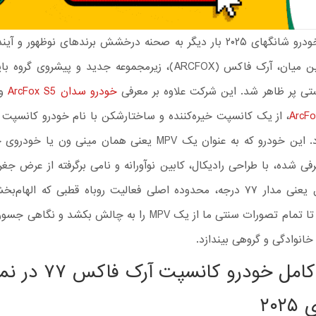
نمایشگاه خودرو شانگهای ۲۰۲۵ بار دیگر به صحنه درخشش برندهای نوظهور و 
تی پر ظاهر شد. این شرکت علاوه بر معرفی
خودرو سدان ArcFox S5
و
رونمایی کرد. این خودرو که به عنوان یک MPV یعنی همان مینی‌ ون ی
ی شده، با طراحی رادیکال، کابین نوآورانه و نامی برگرفته از عرض جغرا
قطب شمال یعنی مدار ۷۷ درجه، محدوده اصلی فعالیت روباه قطبی که الهام
است، آمده تا تمام تصورات سنتی ما از یک MPV را به چالش بکشد و ن
انوادگی و گروهی بیندازد.
معرفی کامل خودرو کانسپ
۲۰۲