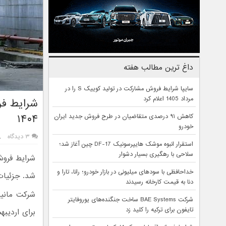
داغ ترین مطالب هفته
سایپا شرایط فروش مشارکت در تولید کوییک S را در
مرداد 1405 اعلام کرد
شرایط فر
۱۴۰۴
کاهش ۹۱ درصدی متقاضیان در طرح فروش جدید ایران
خودرو
۳ دیدگاه
استقرار انبوه موشک هایپرسونیک DF-17 چین آغاز شد؛
سلاحی با رهگیری بسیار دشوار
خداحافظی با سودهای میلیونی در بازار خودرو؛ رانا، تارا و
شد. جزئیات 
دنا به قیمت کارخانه رسیدند
شرکت مانیا
شرکت BAE Systems ساخت جنگنده‌های یوروفایتر
تایفون برای ترکیه را کلید زد