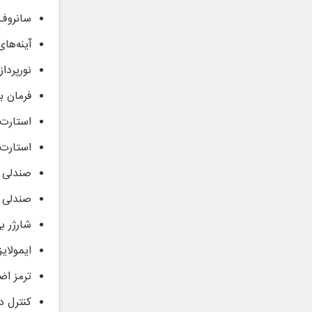
سانروف
آینه‌ها
نورپردا
فرمان ب
استارت 
استارت 
صندلی راننده 
صندلی سر
شارژر ب
ایمولایز
ترمز اض
کنترل د