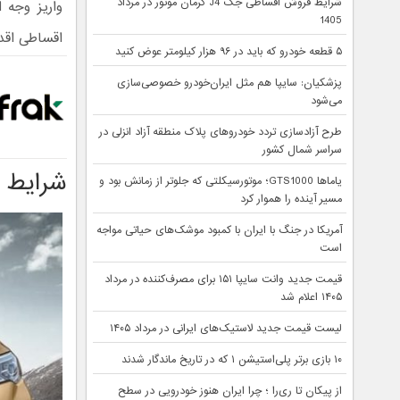
شرایط فروش اقساطی جک J4 کرمان موتور در مرداد
واریز وجه 
1405
اقساطی اقدا
۵ قطعه خودرو که باید در ۹۶ هزار کیلومتر عوض کنید
پزشکیان: سایپا هم مثل ایران‌خودرو خصوصی‌سازی
می‌شود
طرح آزادسازی تردد خودروهای پلاک منطقه آزاد انزلی در
سراسر شمال کشور
شرایط 
یاماها GTS1000؛ موتورسیکلتی که جلوتر از زمانش بود و
مسیر آینده را هموار کرد
آمریکا در جنگ با ایران با کمبود موشک‌های حیاتی مواجه
است
قیمت جدید وانت سایپا ۱۵۱ برای مصرف‌کننده در مرداد
۱۴۰۵ اعلام شد
لیست قیمت جدید لاستیک‌های ایرانی در مرداد ۱۴۰۵
۱۰ بازی برتر پلی‌استیشن ۱ که در تاریخ ماندگار شدند
از پیکان تا ری‌را ؛ چرا ایران هنوز خودرویی در سطح