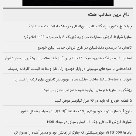
داغ ترین مطالب هفته
چرا هیچ کشوری پایگاه نظامی بین‌المللی در خاک ایالات متحده ندارد؟
سایپا شرایط فروش مشارکت در تولید کوییک S را در مرداد 1405 اعلام کرد
کاهش ۹۱ درصدی متقاضیان در طرح فروش جدید ایران خودرو
استقرار انبوه موشک هایپرسونیک DF-17 چین آغاز شد؛ سلاحی با رهگیری بسیار دشوار
خداحافظی با سودهای میلیونی در بازار خودرو؛ رانا، تارا و دنا به قیمت کارخانه رسیدند
شرکت BAE Systems ساخت جنگنده‌های یوروفایتر تایفون برای ترکیه را کلید زد
پزشکیان: سایپا هم مثل ایران‌خودرو خصوصی‌سازی می‌شود
۵ قطعه خودرو که باید در ۹۶ هزار کیلومتر عوض کنید
طرح آزادسازی تردد خودروهای پلاک منطقه آزاد انزلی در سراسر شمال کشور
شرایط فروش اقساطی جک J4 کرمان موتور در مرداد 1405
یاماها GTS1000؛ موتورسیکلتی که جلوتر از زمانش بود و مسیر آینده را هموار کرد