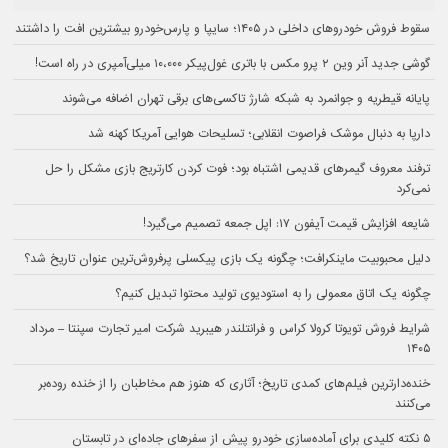
سقوط فروش خودروهای داخلی در ۱۴۰۵؛ سایپا و پارس‌خودرو بیشترین افت را داشتند
گوشی جدید آنر وین ۲ پرو مکس با باتری غول‌پیکر ۱۰،۰۰۰ میلی‌آمپری در راه است!
پایانه قیطریه و جوانمرد به شبکه شارژ تاکسی‌های برقی تهران اضافه می‌شوند
دارپا به دنبال موشک فراصوت انقلابی؛ تسلیحات هوایی آمریکا کهنه شد
ترفند معروف گیمرهای قدیمی اشتباه بود؛ فوت کردن کارتریج بازی مشکل را حل
نمی‌کرد
شایعه افزایش قیمت آیفون ۱۷: اپل جمعه تصمیم می‌گیرد!
دلیل محبوبیت ماینکرافت؛ چگونه یک بازی پیکسلی پرفروش‌ترین عنوان تاریخ شد؟
چگونه یک اتاق معمولی را به استودیوی تولید محتوا تبدیل کنیم؟
شرایط فروش تویوتا کرولا کراس و فرانتلندر هیبرید شرکت امیر تجارت سپنتا – مرداد
۱۴۰۵
خنده‌دارترین فیلم‌های کمدی تاریخ؛ آثاری که هنوز هم مخاطبان را از خنده روده‌بر
می‌کنند
۵ نکته کلیدی برای آماده‌سازی خودرو پیش از سفرهای جاده‌ای در تابستان