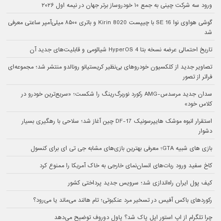
ورود سه شرکت چینی به جمع ۱۰ خودروساز برتر جهان در نیمه اول ۲۰۲۶
گوشی هواوی نوا 16 SE با چیپست Kirin 8020 و باتری ۸۵۰۰ میلی‌آمپر ساعتی معرفی
شد
تاریخ احتمالی عرضه نسخه بتا HyperOS 4 شیائومی و قابلیت‌های جدید آن
تصاویر جدید از کلکسیون خودروهای بی‌نظیر کریستیانو رونالدو منتشر شد؛ مجموعه‌ای
فراتر از تصور
سدان جدید مرسدس-AMG رکورد نوربرگ‌رینگ را شکست؛ «سریع‌ترین خودرو در
کلاس خود»
استقرار انبوه موشک هایپرسونیک DF-17 چین آغاز شد؛ سلاحی با رهگیری بسیار
دشوار
بازی های شبیه GTA؛ معرفی بهترین بازی‌های مشابه جی تی ای برای کنسول
کاخ سفید ورود ربات‌های انسان‌نمای خارجی به خاک آمریکا را ممنوع کرد
کیف پول ایران راه‌اندازی شد؛ سرویس جدید پرداختی کشور
رکوردهای باکس آفیس در تسخیر مرد عنکبوتی؛ تام هالند می‌ماند یا می‌رود؟
چرا تلگرام از اپ استور اپل پاک شد؟ پاول دوروف توضیح می‌دهد