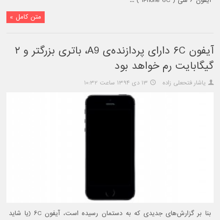
آیفون ۶ سی ( iPhone 6C ) ...
متن کامل »
آیفون ۶C دارای پردازنده‌ی A9، باتری بزرگتر و ۲
گیگابایت رم خواهد بود
یاشار فتحعلی زاده
۱۳ دی ۱۳۹۴ ساعت ۱۰:۳۲
بنا بر گزارش‌های جدیدی که به دستمان رسیده است، آیفون ۶C (یا شاید