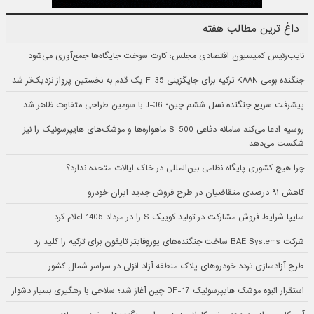
داغ ترین مطالب هفته
نایب‌رئیس کمیسیون اقتصادی مجلس: کارت سوخت جایگاه‌ها جمع‌آوری می‌شود
جنگنده بومی KAAN ترکیه برای جایگزینی F-35 یک قدم به نخستین پرواز نزدیک‌تر شد
پیشرفت سریع جنگنده نسل ششم چین؛ J-36 با سومین طراحی متفاوت ظاهر شد
روسیه ادعا می‌کند سامانه دفاعی S-500 ماهواره‌ها و موشک‌های هایپرسونیک را نیز
شکست می‌دهد
چرا هیچ کشوری پایگاه نظامی بین‌المللی در خاک ایالات متحده ندارد؟
کاهش ۹۱ درصدی متقاضیان در طرح فروش جدید ایران خودرو
سایپا شرایط فروش مشارکت در تولید کوییک S را در مرداد 1405 اعلام کرد
شرکت BAE Systems ساخت جنگنده‌های یوروفایتر تایفون برای ترکیه را کلید زد
طرح آزادسازی تردد خودروهای پلاک منطقه آزاد انزلی در سراسر شمال کشور
استقرار انبوه موشک هایپرسونیک DF-17 چین آغاز شد؛ سلاحی با رهگیری بسیار دشوار