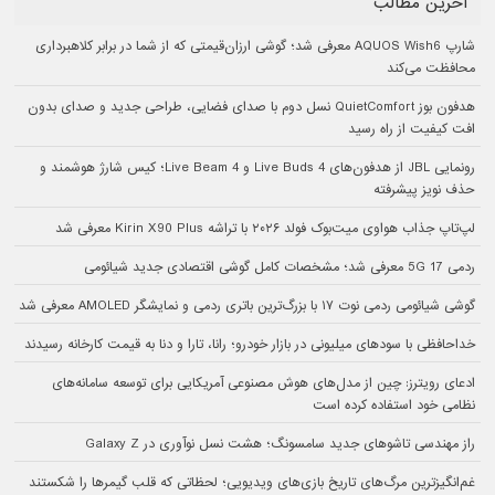
آخرین مطالب
شارپ AQUOS Wish6 معرفی شد؛ گوشی ارزان‌قیمتی که از شما در برابر کلاهبرداری
محافظت می‌کند
هدفون بوز QuietComfort نسل دوم با صدای فضایی، طراحی جدید و صدای بدون
افت کیفیت از راه رسید
رونمایی JBL از هدفون‌های Live Buds 4 و Live Beam 4؛ کیس شارژ هوشمند و
حذف نویز پیشرفته
لپ‌تاپ جذاب هواوی میت‌بوک فولد ۲۰۲۶ با تراشه Kirin X90 Plus معرفی شد
ردمی 17 5G معرفی شد؛ مشخصات کامل گوشی اقتصادی جدید شیائومی
گوشی شیائومی ردمی نوت ۱۷ با بزرگ‌ترین باتری ردمی و نمایشگر AMOLED معرفی شد
خداحافظی با سودهای میلیونی در بازار خودرو؛ رانا، تارا و دنا به قیمت کارخانه رسیدند
ادعای رویترز: چین از مدل‌های هوش مصنوعی آمریکایی برای توسعه سامانه‌های
نظامی خود استفاده کرده است
راز مهندسی تاشوهای جدید سامسونگ؛ هشت نسل نوآوری در Galaxy Z
غم‌انگیزترین مرگ‌های تاریخ بازی‌های ویدیویی؛ لحظاتی که قلب گیمرها را شکستند