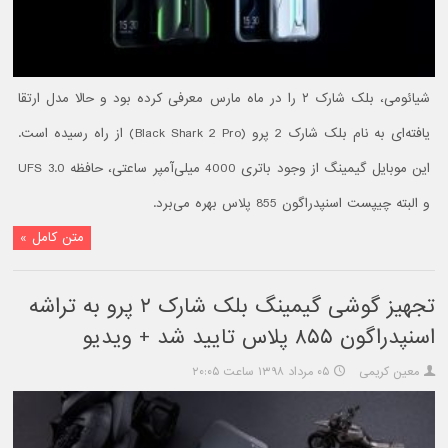
شیائومی، بلک شارک ۲ را در ماه مارس معرفی کرده بود و حالا مدل ارتقا
یافته‌‌ای به نام بلک شارک 2 پرو (Black Shark 2 Pro) از راه رسیده است.
این موبایل گیمینگ از وجود باتری 4000 میلی‌آمپر ساعتی، حافظه UFS 3.0
و البته چیپست اسنپدراگون 855 پلاس بهره می‌برد.
متن کامل »
تجهیز گوشی گیمینگ بلک شارک ۲ پرو به تراشه
اسنپدراگون ۸۵۵ پلاس تایید شد + ویدیو
معین کریمی
۰۵ مرداد ۱۳۹۸ ساعت ۲۰:۰۵