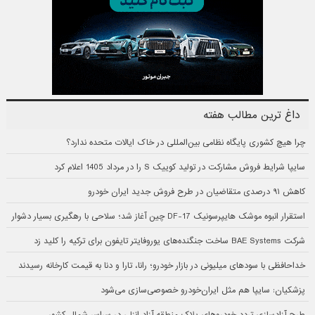
داغ ترین مطالب هفته
چرا هیچ کشوری پایگاه نظامی بین‌المللی در خاک ایالات متحده ندارد؟
سایپا شرایط فروش مشارکت در تولید کوییک S را در مرداد 1405 اعلام کرد
کاهش ۹۱ درصدی متقاضیان در طرح فروش جدید ایران خودرو
استقرار انبوه موشک هایپرسونیک DF-17 چین آغاز شد؛ سلاحی با رهگیری بسیار دشوار
شرکت BAE Systems ساخت جنگنده‌های یوروفایتر تایفون برای ترکیه را کلید زد
خداحافظی با سودهای میلیونی در بازار خودرو؛ رانا، تارا و دنا به قیمت کارخانه رسیدند
پزشکیان: سایپا هم مثل ایران‌خودرو خصوصی‌سازی می‌شود
طرح آزادسازی تردد خودروهای پلاک منطقه آزاد انزلی در سراسر شمال کشور