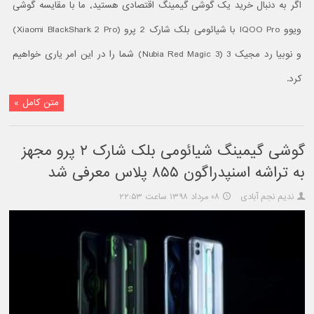
اگر به دنبال خرید یک گوشی گیمینگ اقتصادی هستید٬ ما با مقایسه گوشی
ویوو IQOO Pro با شیائومی بلک شارک 2 پرو (Xiaomi BlackShark 2 Pro)
و نوبیا رد مجیک 3 (Nubia Red Magic 3) شما را در این امر یاری خواهیم
کرد.
متن کامل »
گوشی گیمینگ شیائومی بلک شارک ۲ پرو مجهز
به تراشه اسنپدراگون ۸۵۵ پلاس معرفی شد
ندیم نجم آبادی
۰۸ مرداد ۱۳۹۸ ساعت ۲۲:۵۳