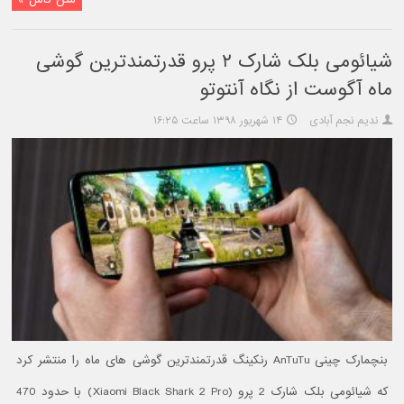
شیائومی بلک شارک ۲ پرو قدرتمندترین گوشی
ماه آگوست از نگاه آنتوتو
ندیم نجم آبادی
۱۴ شهریور ۱۳۹۸ ساعت ۱۶:۲۵
بنچمارک چینی AnTuTu رنکینگ قدرتمندترین گوشی های ماه را منتشر کرد
که شیائومی بلک شارک 2 پرو (Xiaomi Black Shark 2 Pro) با حدود 470