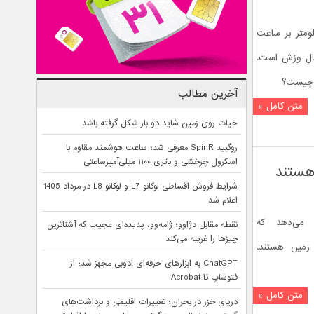
زرگ مشتری با بادهای ۶۴۰ کیلومتر بر ساعت
حال وزش است.
 چیست؟
آخرین مطالب
متن کامل »
حیات روی زمین شاید دو بار شکل گرفته باشد
روگبید SpinR معرفی شد؛ ساعت هوشمند مقاوم با
اسکرول چرخشی و باتری ۱۱۰۰ میلی‌آمپرساعتی
هستند
شرایط فروش اقساطی لوکانو L7 و لوکانو L8 در مرداد 1405
اعلام شد
 می‌دهد که
نقطه مقابل دژاوو؛ ژامه‌وو، پدیده‌ای عجیب که آشناترین
چیزها را غریبه می‌کند
 زمین هستند.
ChatGPT به ابزارهای حرفه‌ای ادوبی مجهز شد؛ از
فتوشاپ تا Acrobat
متن کامل »
دریای خزر در بحران؛ تغییرات اقلیمی و برداشت‌های