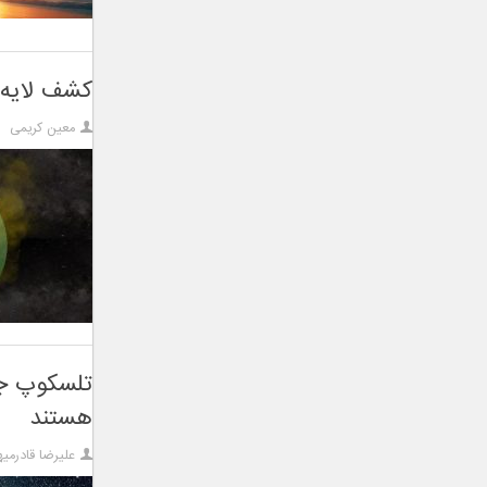
کشف لایه 
معین کریمی
تلسکوپ جی
هستند
علیرضا قادرمیه