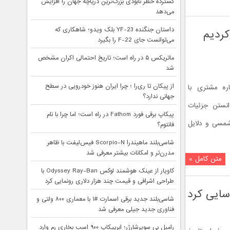
گسترده خطر نابودی بزرگ‌ترین دریاچه جهان را افزایش
می‌دهد
داستان جنگنده YF-23 بلک ویدو؛ شاهکاری که
کردیم
می‌توانست جای F-22 را بگیرد
ماتریکس ۵ در راه است؛ تاریخ احتمالی اکران مشخص
شد
از پیکان تا ری‌را ؛ چرا ایران هنوز خودرویی در سطح
ره مشتری با
جهانی ندارد؟
نستن جزئیات
پیکاپ برقی فورد Fathom در راه است؛ اما چرا با نام
 شمسی و دلایل
فانتوم؟
شاسی‌بلند ماهیندرا Scorpio-N فیس‌لیفت با ظاهر
مدرن‌تر و امکانات بیشتر معرفی شد
متن کامل »
کاویار از عینک هوشمند لوکس Odyssey Ray-Ban با
طراحی اشرافی و قیمت چند هزار دلاری رونمایی کرد
سایی کرد
شاسی‌بلند جدید برقی اسمارت #۱ با معماری ۸۰۰ ولتی و
فناوری جدید جیلی معرفی شد
رامبل بی سوپرشارژر؛ ابرپیکاپ ۹۰۰ اسب بخاری رم وارد