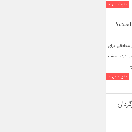
متن کامل »
 است؟
ر محافظی برای
ی درک منشاء
د.
متن کامل »
ردان