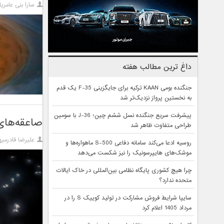
سارا بنی عامری
داغ ترین مطالب هفته
جنگنده بومی KAAN ترکیه برای جایگزینی F-35 یک قدم
به نخستین پرواز نزدیک‌تر شد
پیشرفت سریع جنگنده نسل ششم چین؛ J-36 با سومین
صاعقه‌های
طراحی متفاوت ظاهر شد
علیرضا قادرمیه
روسیه ادعا می‌کند سامانه دفاعی S-500 ماهواره‌ها و
موشک‌های هایپرسونیک را نیز شکست می‌دهد
چرا هیچ کشوری پایگاه نظامی بین‌المللی در خاک ایالات
متحده ندارد؟
سایپا شرایط فروش مشارکت در تولید کوییک S را در
مرداد 1405 اعلام کرد