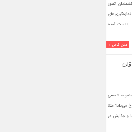
شمندان تصور
دازه‌گیری‌های
۴۰ سال گذشته به‌دست آمده
متن کامل »
قات
ی منظومه شمسی
خ می‌داد؟ مثلا
با و جذابش در