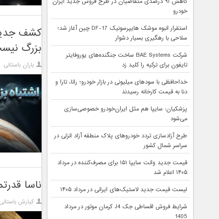
کاهش ۹۱ درصدی متقاضیان در طرح فروش جدید ایران
خودرو
استقرار انبوه موشک هایپرسونیک DF-17 چین آغاز شد؛
کشف جدید 
سلاحی با رهگیری بسیار دشوار
بزرگ نیس
شرکت BAE Systems ساخت جنگنده‌های یوروفایتر
تایفون برای ترکیه را کلید زد
باران باستانی
خداحافظی با سودهای میلیونی در بازار خودرو؛ رانا، تارا و
دنا به قیمت کارخانه رسیدند
پزشکیان: سایپا هم مثل ایران‌خودرو خصوصی‌سازی
می‌شود
طرح آزادسازی تردد خودروهای پلاک منطقه آزاد انزلی در
سراسر شمال کشور
قیمت جدید وانت سایپا ۱۵۱ برای مصرف‌کننده در مرداد
۱۴۰۵ اعلام شد
ناسا قدرت
لیست قیمت جدید لاستیک‌های ایرانی در مرداد ۱۴۰۵
کیارش باستانی
شرایط فروش اقساطی جک J4 کرمان موتور در مرداد
1405