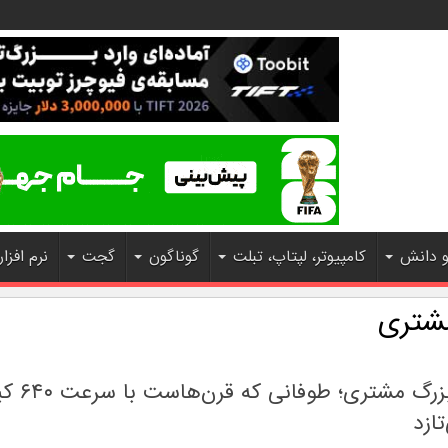
و دانش
کامپیوتر، لپتاپ، تبلت
گوناگون
گجت
نرم افزار
شتری
لکه سرخ بزرگ م
ازد