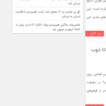
ن فوران تاریخ
میدان شد
کرده است. این
اچ پی اومنی پد ۱۲ معرفی شد؛ تبلت هیبریدی با قابلیت
تبدیل به لپ‌تاپ
های شدید این
شاسی‌بلند پلاگین هیبریدی بیوک الکترا E7 با برد بیش از
1600 کیلومتر معرفی شد
متن کامل »
تا ذوب
باس فضایی روی
ید؟ در حقیقت
ر از فیلم‌های