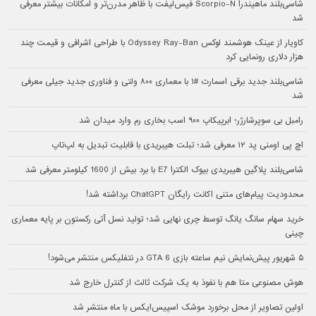
شاسی‌بلند ماهیندرا Scorpio-N فیس‌لیفت با ظاهر مدرن‌تر و امکانات بیشتر معرفی
شد
کاویار از عینک هوشمند لوکس Odyssey Ray-Ban با طراحی اشرافی و قیمت چند
هزار دلاری رونمایی کرد
شاسی‌بلند جدید برقی اسمارت #۱ با معماری ۸۰۰ ولتی و فناوری جدید جیلی معرفی
شد
رامبل بی سوپرشارژر؛ ابرپیکاپ ۹۰۰ اسب بخاری رم وارد میدان شد
اچ پی اومنی پد ۱۲ معرفی شد؛ تبلت هیبریدی با قابلیت تبدیل به لپ‌تاپ
شاسی‌بلند پلاگین هیبریدی بیوک الکترا E7 با برد بیش از 1600 کیلومتر معرفی شد
محدودیت پیام‌های متنی اکانت رایگان ChatGPT برداشته شد!
خرید سهام سانگ‌ یانگ توسط چری نهایی شد؛ تولید نسل آتی رکستون بر پایه معماری
چینی
۵ شهریور پیش‌نمایش نیم ساعته بازی GTA 6 در نتفلیکس منتشر می‌شود!
هوش مصنوعی متا هم با نفوذ به یک شرکت ثالث از کنترل خارج شد
اولین تصاویر از محل برخورد موشک اسپیس‌ایکس با ماه منتشر شد