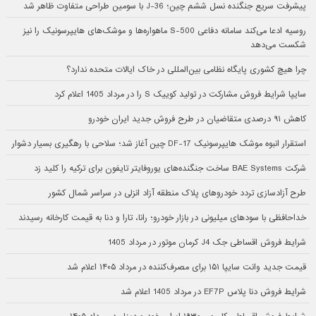
پیشرفت سریع جنگنده نسل ششم چین؛ J-36 با سومین طراحی متفاوت ظاهر شد
روسیه ادعا می‌کند سامانه دفاعی S-500 ماهواره‌ها و موشک‌های هایپرسونیک را نیز
شکست می‌دهد
چرا هیچ کشوری پایگاه نظامی بین‌المللی در خاک ایالات متحده ندارد؟
سایپا شرایط فروش مشارکت در تولید کوییک S را در مرداد 1405 اعلام کرد
کاهش ۹۱ درصدی متقاضیان در طرح فروش جدید ایران خودرو
استقرار انبوه موشک هایپرسونیک DF-17 چین آغاز شد؛ سلاحی با رهگیری بسیار دشوار
شرکت BAE Systems ساخت جنگنده‌های یوروفایتر تایفون برای ترکیه را کلید زد
طرح آزادسازی تردد خودروهای پلاک منطقه آزاد انزلی در سراسر شمال کشور
خداحافظی با سودهای میلیونی در بازار خودرو؛ رانا، تارا و دنا به قیمت کارخانه رسیدند
شرایط فروش اقساطی جک J4 کرمان موتور در مرداد 1405
قیمت جدید وانت سایپا ۱۵۱ برای مصرف‌کننده در مرداد ۱۴۰۵ اعلام شد
شرایط فروش دنا پلاس EF7P در مرداد 1405 اعلام شد