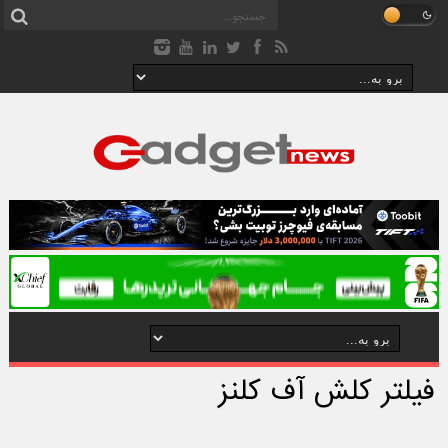
فیلتر کلش آف کلنز