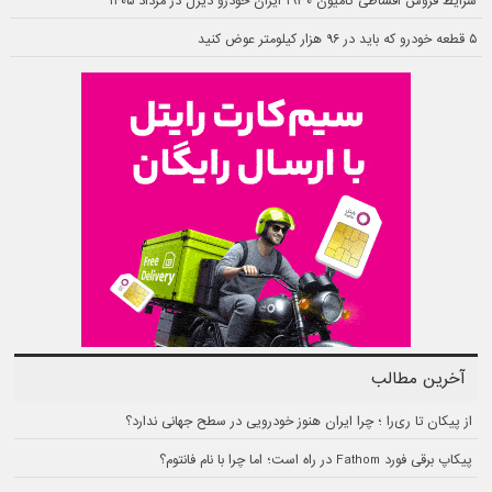
شرایط فروش اقساطی کامیون ۱۹۳۰ ایران خودرو دیزل در مرداد ۱۴۰۵
۵ قطعه خودرو که باید در ۹۶ هزار کیلومتر عوض کنید
آخرین مطالب
از پیکان تا ری‌را ؛ چرا ایران هنوز خودرویی در سطح جهانی ندارد؟
پیکاپ برقی فورد Fathom در راه است؛ اما چرا با نام فانتوم؟