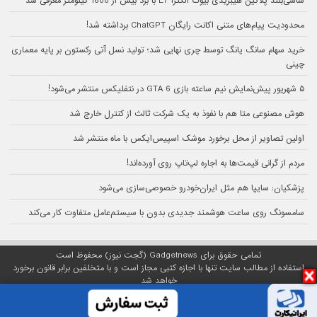
شاسی‌بلند پلاگین هیبریدی بیوک الکترا E7 با برد بیش از 1600 کیلومتر معرفی شد
محدودیت پیام‌های متنی اکانت رایگان ChatGPT برداشته شد!
خرید سهام سانگ‌ یانگ توسط چری نهایی شد؛ تولید نسل آتی رکستون بر پایه معماری
چینی
۵ شهریور پیش‌نمایش نیم ساعته بازی GTA 6 در نتفلیکس منتشر می‌شود!
هوش مصنوعی متا هم با نفوذ به یک شرکت ثالث از کنترل خارج شد
اولین تصاویر از محل برخورد موشک اسپیس‌ایکس با ماه منتشر شد
مردم از گرانی قیمت‌ها به اجاره لپ‌تاپ روی آورده‌اند!
پزشکیان: سایپا هم مثل ایران‌خودرو خصوصی‌سازی می‌شود
سامسونگ روی ساعت هوشمند جدیدی بدون با سیستم‌عامل متفاوت کار می‌کند
تمامی حقوق برای Gadgetnews (گجت نیوز) محفوظ است
استفاده از مطالب سایت تنها با اجازه کتبی مجاز است و با متخلفین برابر قانون برخورد
خواهد شد
پلتفرم گجت نیوز روی
سرور اختصاصی
مبین هاست میزبانی می‌شود