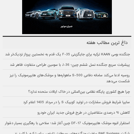
داغ ترین مطالب هفته
جنگنده بومی KAAN ترکیه برای جایگزینی F-35 یک قدم به نخستین پرواز نزدیک‌تر شد
پیشرفت سریع جنگنده نسل ششم چین؛ J-36 با سومین طراحی متفاوت ظاهر شد
روسیه ادعا می‌کند سامانه دفاعی S-500 ماهواره‌ها و موشک‌های هایپرسونیک را نیز
شکست می‌دهد
چرا هیچ کشوری پایگاه نظامی بین‌المللی در خاک ایالات متحده ندارد؟
سایپا شرایط فروش مشارکت در تولید کوییک S را در مرداد 1405 اعلام کرد
کاهش ۹۱ درصدی متقاضیان در طرح فروش جدید ایران خودرو
استقرار انبوه موشک هایپرسونیک DF-17 چین آغاز شد؛ سلاحی با رهگیری بسیار دشوار
شرکت BAE Systems ساخت جنگنده‌های یوروفایتر تایفون برای ترکیه را کلید زد