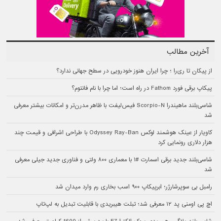
آخرین مطالب
از پیکان تا ری‌را ؛ چرا ایران هنوز خودرویی در سطح جهانی ندارد؟
پیکاپ برقی فورد Fathom در راه است؛ اما چرا با نام فانتوم؟
شاسی‌بلند ماهیندرا Scorpio-N فیس‌لیفت با ظاهر مدرن‌تر و امکانات بیشتر معرفی
شد
کاویار از عینک هوشمند لوکس Odyssey Ray-Ban با طراحی اشرافی و قیمت چند
هزار دلاری رونمایی کرد
شاسی‌بلند جدید برقی اسمارت #۱ با معماری ۸۰۰ ولتی و فناوری جدید جیلی معرفی
شد
رامبل بی سوپرشارژر؛ ابرپیکاپ ۹۰۰ اسب بخاری رم وارد میدان شد
اچ پی اومنی پد ۱۲ معرفی شد؛ تبلت هیبریدی با قابلیت تبدیل به لپ‌تاپ