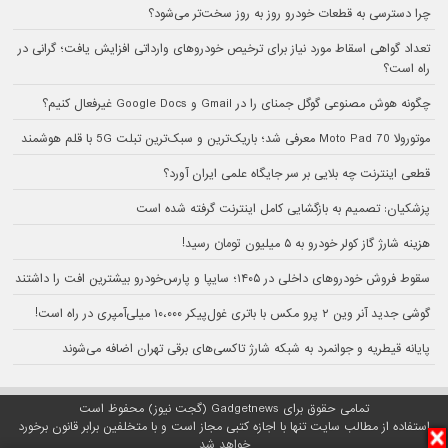
چرا دسترسی به قطعات خودرو روز به روز سخت‌تر می‌شود؟
تعداد گواهی اسقاط مورد نیاز برای ترخیص خودروهای وارداتی افزایش یافت؛ گرانی در
راه است؟
چگونه هوش مصنوعی گوگل جمنای را در Gmail و Google Docs غیرفعال کنیم؟
موتورولا Moto Pad 70 معرفی شد؛ باریک‌ترین و سبک‌ترین تبلت 5G با قلم هوشمند
قطعی اینترنت چه بلایی بر سر جایگاه علمی ایران آورد؟
پزشکیان: تصمیم به بازگشایی کامل اینترنت گرفته شده است
هزینه شارژ گاز کولر خودرو به ۵ میلیون تومان رسید!
سقوط فروش خودروهای داخلی در ۱۴۰۵؛ سایپا و پارس‌خودرو بیشترین افت را داشتند
گوشی جدید آنر وین ۲ پرو مکس با باتری غول‌پیکر ۱۰،۰۰۰ میلی‌آمپری در راه است!
پایانه قیطریه و جوانمرد به شبکه شارژ تاکسی‌های برقی تهران اضافه می‌شوند
تمامی حقوق برای Gadgetnews (گجت نیوز) محفوظ است
استفاده از مطالب سایت تنها با اجازه کتبی مجاز است و با متخلفین برابر قانون برخورد
خواهد شد