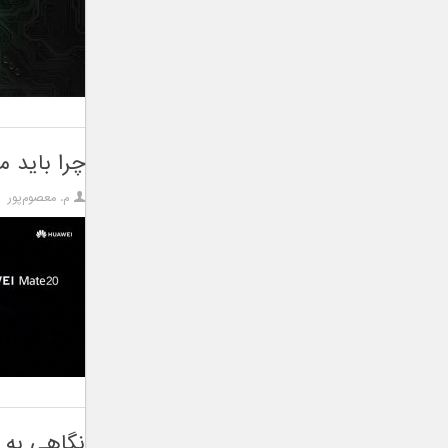
چرا باید منت
م. معصوم‌پور
نگاهی به چیپست Kirin 980 در 