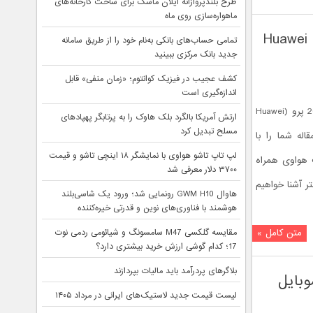
طرح بلندپروازانه ایلان ماسک برای ساخت کارخانه‌های
ماهواره‌سازی روی ماه
Huawei Mate 20 & Mat
تمامی حساب‌های بانکی به‌نام خود را از طریق سامانه
جدید بانک مرکزی ببینید
کشف عجیب در فیزیک کوانتوم؛ «زمان منفی» قابل
اندازه‌گیری است
با بررسی اولیه هواوی میت 20 و میت 20 پرو (Huawei
ارتش آمریکا بالگرد بلک هاوک را به پرتابگر پهپادهای
مسلح تبدیل کرد
ا در این مقاله شما را با
لپ تاپ تاشو هواوی با نمایشگر ۱۸ اینچی تاشو و قیمت
 2018 سری میت هواوی همراه
۳۷۰۰ دلار معرفی شد
ر آشنا خواهیم
هاوال GWM H10 رونمایی شد؛ ورود یک شاسی‌بلند
هوشمند با فناوری‌های نوین و قدرتی خیره‌کننده
متن کامل »
مقایسه گلکسی M47 سامسونگ و شیائومی ردمی نوت
17؛ کدام گوشی ارزش خرید بیشتری دارد؟
بلاگرهای پردرآمد باید مالیات بپردازند
یای موبایل
لیست قیمت جدید لاستیک‌های ایرانی در مرداد ۱۴۰۵