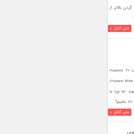
Ki)، یک سر و گردن بالاتر از
متن کامل »
گوشی های جدید و پرچمدار هواوی میت ۲۰ (Huawei
Mate 20) و هواوی میت ۲۰ پرو (Huawei Mate 20 Pro)
 می‌شوند. اما چرا ما
؟
متن کامل »