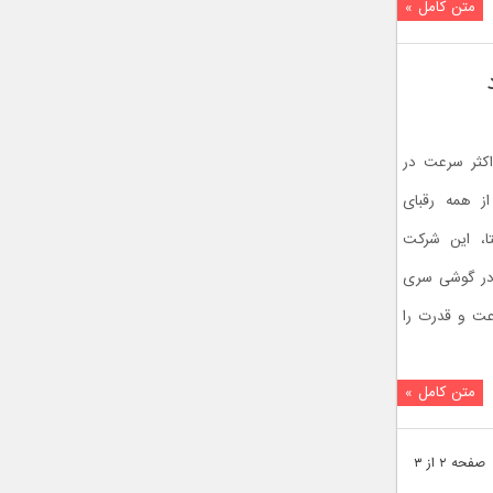
متن کامل »
کثر سرعت در
ز همه رقبای
تا، این شرکت
واهد با به کارگیری تراشه Kirin 980 در گوشی سری
ظر سرعت و قدرت را
متن کامل »
صفحه ۲ از ۳