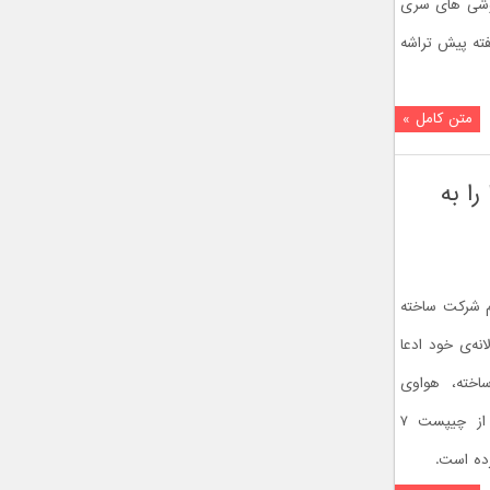
در زیر گوشی های سری
ته پیش تراشه
متن کامل »
نومتری دنیا را به
ط کدام شرکت ساخته
نه‌ی خود ادعا
نیا را ساخته، هواوی
می‌گوید پیش از اپل در نمایشگاه ایفا از چیپست ۷