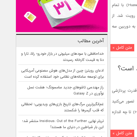
گوشی آنر مجیک 2 (Huawei Honor Magic 2)‌ با تمام
رویت شد. از
 آنر مجیک ۲ می‌توان به دوربین سه
آخرین مطالب
متن کامل »
خداحافظی با سودهای میلیونی در بازار خودرو؛ رانا، تارا و
دنا به قیمت کارخانه رسیدند
ادعای رویترز: چین از مدل‌های هوش مصنوعی آمریکایی
برای توسعه سامانه‌های نظامی خود استفاده کرده است
راز مهندسی تاشوهای جدید سامسونگ؛ هشت نسل
تراشه کایرین 980 (Kirin 980)، قدرت پردازشی
نوآوری در Galaxy Z
تصور می‌کنید
غم‌انگیزترین مرگ‌های تاریخ بازی‌های ویدیویی؛ لحظاتی
که قلب گیمرها را شکستند
هواوی میت ۲۰ پرو (Huawei Mate 20 Pro) تا چه اندازه
تریلر نهایی Insidious: Out of the Further منتشر شد؛
این بار شیاطین در دنیای ما هستند!
متن کامل »