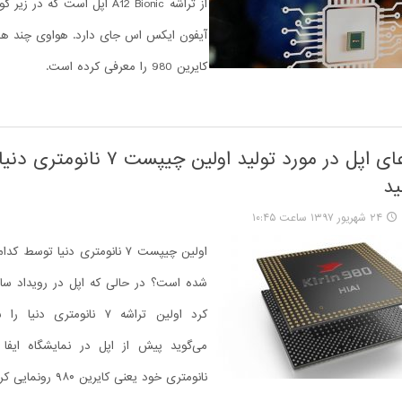
از تراشه A12 Bionic اپل است که 
آیفون ایکس اس جای دارد. هواوی چند هف
کایرین 980 را معرفی کرده است.
هواوی ادعای اپل در مورد تولید اولین چیپست ۷ نا
د
۲۴ شهریور ۱۳۹۷ ساعت ۱۰:۴۵
اولین چیپست ۷ نانومتری دنیا توس
شده است؟ در حالی که اپل در رویداد سالا
کرد اولین تراشه ۷ نانومتری د
نانومتری خود یعنی کایرین ۹۸۰ رونمایی کرده است.