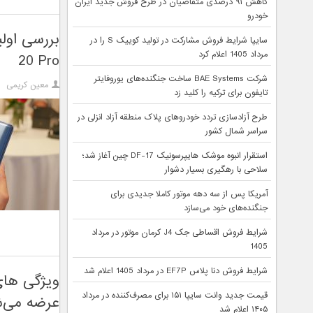
کاهش ۹۱ درصدی متقاضیان در طرح فروش جدید ایران
خودرو
سایپا شرایط فروش مشارکت در تولید کوییک S را در
مرداد 1405 اعلام کرد
20 Pro
شرکت BAE Systems ساخت جنگنده‌های یوروفایتر
معین کریمی
تایفون برای ترکیه را کلید زد
طرح آزادسازی تردد خودروهای پلاک منطقه آزاد انزلی در
سراسر شمال کشور
استقرار انبوه موشک هایپرسونیک DF-17 چین آغاز شد؛
سلاحی با رهگیری بسیار دشوار
آمریکا پس از سه دهه موتور کاملا جدیدی برای
جنگنده‌های خود می‌سازد
شرایط فروش اقساطی جک J4 کرمان موتور در مرداد
1405
شرایط فروش دنا پلاس EF7P در مرداد 1405 اعلام شد
قیمت جدید وانت سایپا ۱۵۱ برای مصرف‌کننده در مرداد
عرضه می‌ش
۱۴۰۵ اعلام شد