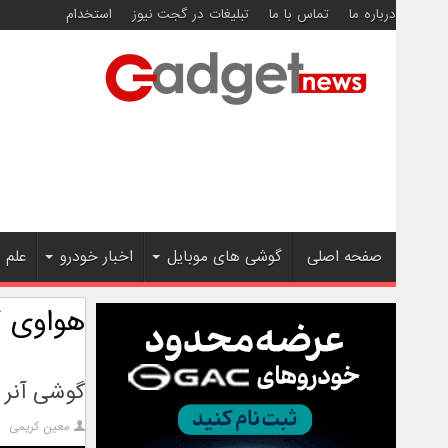
درباره ما
تماس با ما
تبلیغات در گجت نیوز
استخدام
صفحه اصلی
گوشی های موبایل
اخبار خودرو
علم 
هواوی کای
گوشی آنر مجیک ۲ با تمام مشخ
معین کریمی