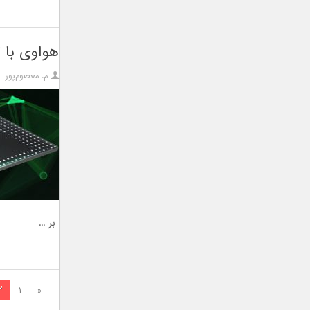
هواوی با تراشه Kirin 980 رکورد دیگری ر
م. معصوم‌پور
بر ...
۲
۱
«