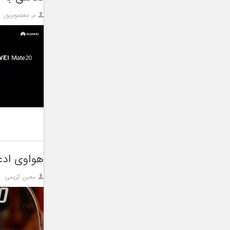
م. معصوم‌پور
هواوی ادعا می‌کند ت
معین کریمی