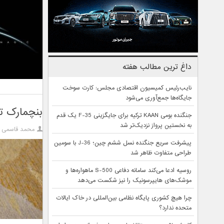
داغ ترین مطالب هفته
نایب‌رئیس کمیسیون اقتصادی مجلس: کارت سوخت
جایگاه‌ها جمع‌آوری می‌شود
بنچمارک تراشه کایرین ۹۸۰ ؛ 
جنگنده بومی KAAN ترکیه برای جایگزینی F-35 یک قدم
به نخستین پرواز نزدیک‌تر شد
محمد قاسمی
پیشرفت سریع جنگنده نسل ششم چین؛ J-36 با سومین
طراحی متفاوت ظاهر شد
روسیه ادعا می‌کند سامانه دفاعی S-500 ماهواره‌ها و
موشک‌های هایپرسونیک را نیز شکست می‌دهد
چرا هیچ کشوری پایگاه نظامی بین‌المللی در خاک ایالات
متحده ندارد؟