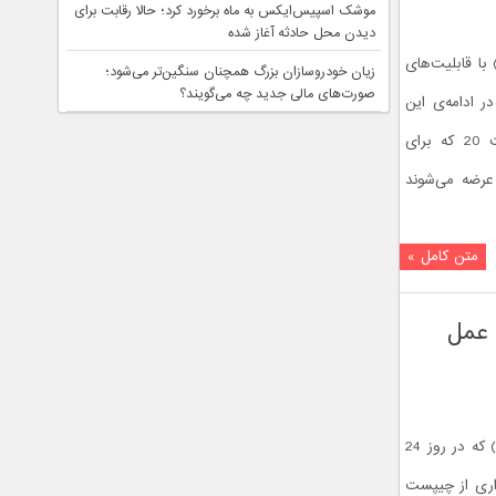
موشک اسپیس‌ایکس به ماه برخورد کرد؛ حالا رقابت برای
دیدن محل حادثه آغاز شده
شی هواوی میت ۲۰ (Huawei Mate 20) با قابلیت‌های
زیان خودروسازان بزرگ همچنان سنگین‌تر می‌شود؛
صورت‌های مالی جدید چه می‌گویند؟
 می‌شود. در ادامه‌ی این
مطلب با ویژگی های جدید هواوی میت 20 که برای
عرضه می‌شوند
متن کامل »
ر از رقبا عمل
گوشی هواوی میت 20 (Huawei Mate 20) که در روز 24
رداری از چیپست