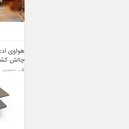
چالش کشی
م. معصوم‌پور