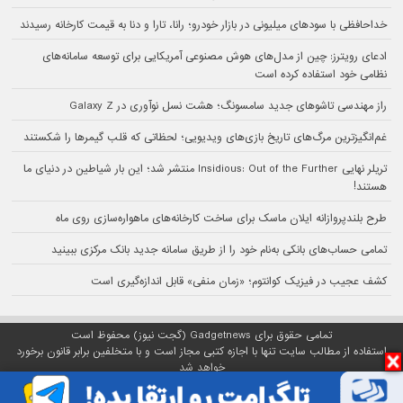
خداحافظی با سودهای میلیونی در بازار خودرو؛ رانا، تارا و دنا به قیمت کارخانه رسیدند
ادعای رویترز: چین از مدل‌های هوش مصنوعی آمریکایی برای توسعه سامانه‌های
نظامی خود استفاده کرده است
راز مهندسی تاشوهای جدید سامسونگ؛ هشت نسل نوآوری در Galaxy Z
غم‌انگیزترین مرگ‌های تاریخ بازی‌های ویدیویی؛ لحظاتی که قلب گیمرها را شکستند
تریلر نهایی Insidious: Out of the Further منتشر شد؛ این بار شیاطین در دنیای ما
هستند!
طرح بلندپروازانه ایلان ماسک برای ساخت کارخانه‌های ماهواره‌سازی روی ماه
تمامی حساب‌های بانکی به‌نام خود را از طریق سامانه جدید بانک مرکزی ببینید
کشف عجیب در فیزیک کوانتوم؛ «زمان منفی» قابل اندازه‌گیری است
تمامی حقوق برای Gadgetnews (گجت نیوز) محفوظ است
استفاده از مطالب سایت تنها با اجازه کتبی مجاز است و با متخلفین برابر قانون برخورد
خواهد شد
پلتفرم گجت نیوز روی
سرور اختصاصی
مبین هاست میزبانی می‌شود