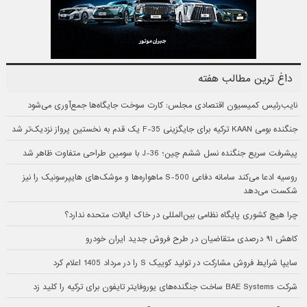
داغ ترین مطالب هفته
نایب‌رئیس کمیسیون اقتصادی مجلس: کارت سوخت جایگاه‌ها جمع‌آوری می‌شود
جنگنده بومی KAAN ترکیه برای جایگزینی F-35 یک قدم به نخستین پرواز نزدیک‌تر شد
پیشرفت سریع جنگنده نسل ششم چین؛ J-36 با سومین طراحی متفاوت ظاهر شد
روسیه ادعا می‌کند سامانه دفاعی S-500 ماهواره‌ها و موشک‌های هایپرسونیک را نیز
شکست می‌دهد
چرا هیچ کشوری پایگاه نظامی بین‌المللی در خاک ایالات متحده ندارد؟
کاهش ۹۱ درصدی متقاضیان در طرح فروش جدید ایران خودرو
سایپا شرایط فروش مشارکت در تولید کوییک S را در مرداد 1405 اعلام کرد
شرکت BAE Systems ساخت جنگنده‌های یوروفایتر تایفون برای ترکیه را کلید زد