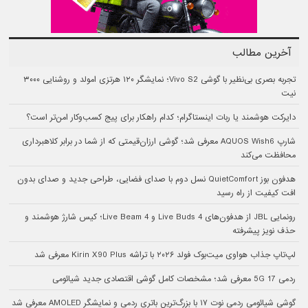
آخرین مطالب
تجربه بصری بی‌نظیر با گوشی Vivo S2؛ نمایشگر ۱۲۰ هرتزی امولد و روشنایی ۳۰۰۰
نیت
دایرکت هوشمند یا ربات اینستاگرام؛ کدام راهکار برای پیج کسب‌وکار امن‌تر است؟
شارپ AQUOS Wish6 معرفی شد؛ گوشی ارزان‌قیمتی که از شما در برابر کلاهبرداری
محافظت می‌کند
هدفون بوز QuietComfort نسل دوم با صدای فضایی، طراحی جدید و صدای بدون
افت کیفیت از راه رسید
رونمایی JBL از هدفون‌های Live Buds 4 و Live Beam 4؛ کیس شارژ هوشمند و
حذف نویز پیشرفته
لپ‌تاپ جذاب هواوی میت‌بوک فولد ۲۰۲۶ با تراشه Kirin X90 Plus معرفی شد
ردمی 17 5G معرفی شد؛ مشخصات کامل گوشی اقتصادی جدید شیائومی
گوشی شیائومی ردمی نوت ۱۷ با بزرگ‌ترین باتری ردمی و نمایشگر AMOLED معرفی شد