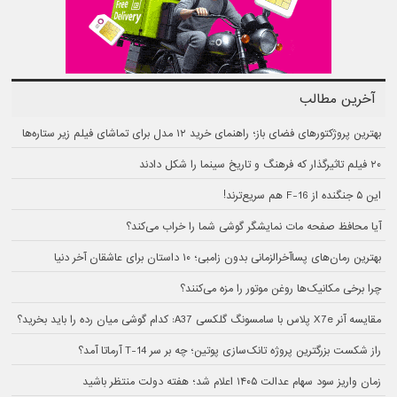
آخرین مطالب
بهترین پروژکتورهای فضای باز؛ راهنمای خرید ۱۲ مدل برای تماشای فیلم زیر ستاره‌ها
۲۰ فیلم تاثیرگذار که فرهنگ و تاریخ سینما را شکل دادند
این ۵ جنگنده از F-16 هم سریع‌ترند!
آیا محافظ صفحه مات نمایشگر گوشی شما را خراب می‌کند؟
بهترین رمان‌های پسا‌آخرالزمانی بدون زامبی؛ ۱۰ داستان برای عاشقان آخر دنیا
چرا برخی مکانیک‌ها روغن موتور را مزه می‌کنند؟
مقایسه آنر X7e پلاس با سامسونگ گلکسی A37: کدام گوشی میان رده را باید بخرید؟
راز شکست بزرگترین پروژه تانک‌سازی پوتین؛ چه بر سر T-14 آرماتا آمد؟
زمان واریز سود سهام عدالت ۱۴۰۵ اعلام شد؛ هفته دولت منتظر باشید