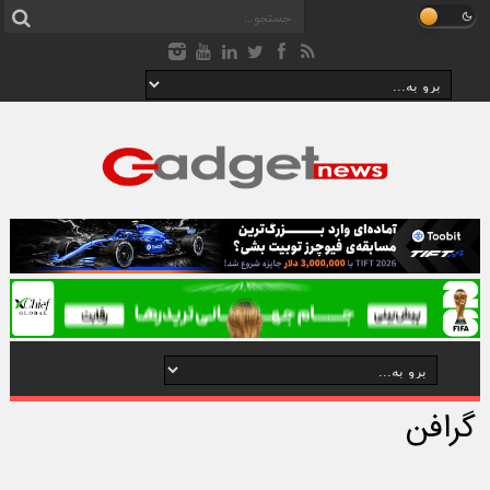
گرافن