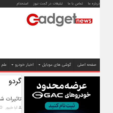
درباره ما
تماس با ما
تبلیغات در گجت نیوز
استخدام
صفحه اصلی
گوشی های موبایل
اخبار خودرو
علم 
گردو
تاثیرات ش
کیا علیپور