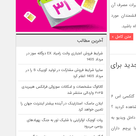
ثیرات مصرف آن
شمندان مورد
ه باشید.
متن کامل »
آخرین مطالب
شرایط فروش اعتباری وانت زامیاد EX دوگانه سوز در
مرداد 1405
دید برای
سایپا شرایط فروش مشارکت در تولید کوییک S را در
مرداد 1405 اعلام کرد
کاتالوگ مشخصات و امکانات سوزوکی فرانکس هیبریدی
۲۰۲۵ وارداتی منتشر شد
ویدیوی شکستن گردو با گلکسی اس ۶ و گلکسی اس ۶
ایلان ماسک: استارلینک در آینده بیشتر اینترنت جهان را
اهده کردید ؟
تامین خواهد کرد
اخل ویدیو به
ربات کوچک اوکراینی با شلیک تور به جنگ پهپادهای
روسی می‌رود
 پرچم داران