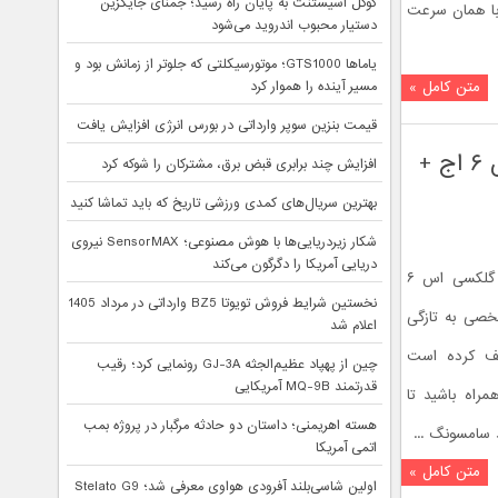
گوگل اسیستنت به پایان راه رسید؛ جمنای جایگزین
با همان سرعت
دستیار محبوب اندروید می‌شود
یاماها GTS1000؛ موتورسیکلتی که جلوتر از زمانش بود و
متن کامل »
مسیر آینده را هموار کرد
قیمت بنزین سوپر وارداتی در بورس انرژی افزایش یافت
شکستن گردو ، کاربردی جدید برای گلکسی اس ۶ و گلکسی اس ۶ اج +
افزایش چند برابری قبض برق، مشترکان را شوکه کرد
بهترین سریال‌های کمدی ورزشی تاریخ که باید تماشا کنید
شکار زیردریایی‌ها با هوش مصنوعی؛ SensorMAX نیروی
دریایی آمریکا را دگرگون می‌کند
از ویژگی ها و امکانات گلکسی اس ۶ و گلکسی اس ۶
نخستین شرایط فروش تویوتا BZ5 وارداتی در مرداد 1405
شخصی به تازگی
اعلام شد
شف کرده است
چین از پهپاد عظیم‌الجثه GJ-3A رونمایی کرد؛ رقیب
قدرتمند MQ-9B آمریکایی
راه باشید تا
هسته اهریمنی؛ داستان دو حادثه مرگبار در پروژه بمب
سامسونگ ...
اتمی آمریکا
متن کامل »
اولین شاسی‌بلند آفرودی هواوی معرفی شد؛ Stelato G9