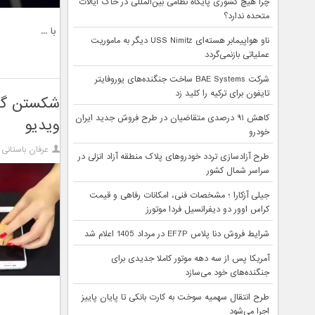
چرا هیچ کشوری پایگاه نظامی بین‌المللی در خاک ایالات
متحده ندارد؟
با ...
ناو هواپیمابر هسته‌ای USS Nimitz دیگر به ماموریت
عملیاتی بازنمی‌گردد
شرکت BAE Systems ساخت جنگنده‌های یوروفایتر
تایفون برای ترکیه را کلید زد
کاهش ۹۱ درصدی متقاضیان در طرح فروش جدید ایران
ویدیو
خودرو
عرفان باستانی
طرح آزادسازی تردد خودروهای پلاک منطقه آزاد انزلی در
سراسر شمال کشور
جیلی آزکارا ؛ مشخصات فنی، امکانات رفاهی و قیمت
کراس اوور دو دیفرانسیل فردا موتورز
شرایط فروش دنا پلاس EF7P در مرداد 1405 اعلام شد
آمریکا پس از سه دهه موتور کاملا جدیدی برای
جنگنده‌های خود می‌سازد
طرح انتقال سهمیه سوخت به کارت بانکی تا پایان پاییز
اجرا می‌شود