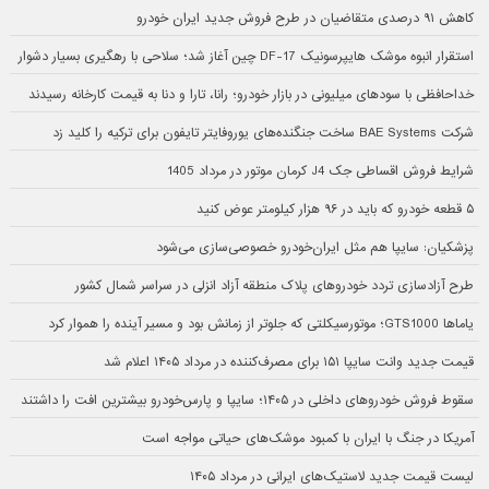
کاهش ۹۱ درصدی متقاضیان در طرح فروش جدید ایران خودرو
استقرار انبوه موشک هایپرسونیک DF-17 چین آغاز شد؛ سلاحی با رهگیری بسیار دشوار
خداحافظی با سودهای میلیونی در بازار خودرو؛ رانا، تارا و دنا به قیمت کارخانه رسیدند
شرکت BAE Systems ساخت جنگنده‌های یوروفایتر تایفون برای ترکیه را کلید زد
شرایط فروش اقساطی جک J4 کرمان موتور در مرداد 1405
۵ قطعه خودرو که باید در ۹۶ هزار کیلومتر عوض کنید
پزشکیان: سایپا هم مثل ایران‌خودرو خصوصی‌سازی می‌شود
طرح آزادسازی تردد خودروهای پلاک منطقه آزاد انزلی در سراسر شمال کشور
یاماها GTS1000؛ موتورسیکلتی که جلوتر از زمانش بود و مسیر آینده را هموار کرد
قیمت جدید وانت سایپا ۱۵۱ برای مصرف‌کننده در مرداد ۱۴۰۵ اعلام شد
سقوط فروش خودروهای داخلی در ۱۴۰۵؛ سایپا و پارس‌خودرو بیشترین افت را داشتند
آمریکا در جنگ با ایران با کمبود موشک‌های حیاتی مواجه است
لیست قیمت جدید لاستیک‌های ایرانی در مرداد ۱۴۰۵