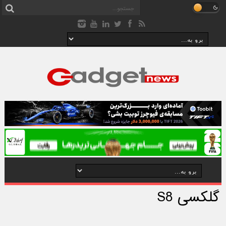
گلکسی S8