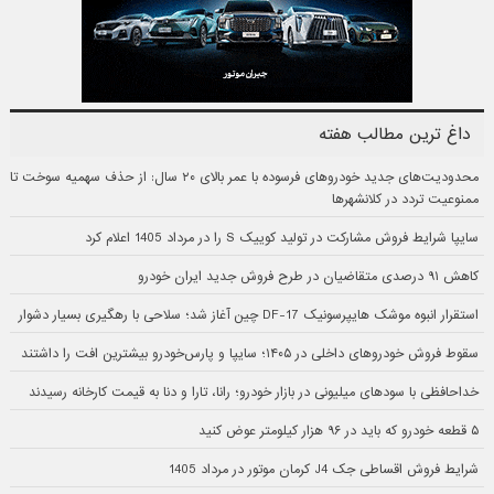
داغ ترین مطالب هفته
محدودیت‌های جدید خودروهای فرسوده با عمر بالای ۲۰ سال: از حذف سهمیه سوخت تا
ممنوعیت تردد در کلانشهرها
سایپا شرایط فروش مشارکت در تولید کوییک S را در مرداد 1405 اعلام کرد
کاهش ۹۱ درصدی متقاضیان در طرح فروش جدید ایران خودرو
استقرار انبوه موشک هایپرسونیک DF-17 چین آغاز شد؛ سلاحی با رهگیری بسیار دشوار
سقوط فروش خودروهای داخلی در ۱۴۰۵؛ سایپا و پارس‌خودرو بیشترین افت را داشتند
خداحافظی با سودهای میلیونی در بازار خودرو؛ رانا، تارا و دنا به قیمت کارخانه رسیدند
۵ قطعه خودرو که باید در ۹۶ هزار کیلومتر عوض کنید
شرایط فروش اقساطی جک J4 کرمان موتور در مرداد 1405