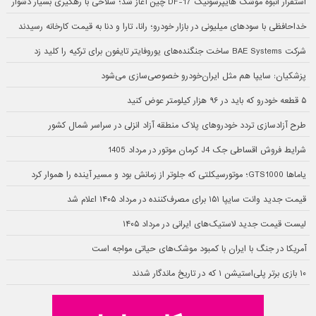
استقرار انبوه موشک هایپرسونیک DF-17 چین آغاز شد؛ سلاحی با رهگیری بسیار دشوار
خداحافظی با سودهای میلیونی در بازار خودرو؛ رانا، تارا و دنا به قیمت کارخانه رسیدند
شرکت BAE Systems ساخت جنگنده‌های یوروفایتر تایفون برای ترکیه را کلید زد
پزشکیان: سایپا هم مثل ایران‌خودرو خصوصی‌سازی می‌شود
۵ قطعه خودرو که باید در ۹۶ هزار کیلومتر عوض کنید
طرح آزادسازی تردد خودروهای پلاک منطقه آزاد انزلی در سراسر شمال کشور
شرایط فروش اقساطی جک J4 کرمان موتور در مرداد 1405
یاماها GTS1000؛ موتورسیکلتی که جلوتر از زمانش بود و مسیر آینده را هموار کرد
قیمت جدید وانت سایپا ۱۵۱ برای مصرف‌کننده در مرداد ۱۴۰۵ اعلام شد
لیست قیمت جدید لاستیک‌های ایرانی در مرداد ۱۴۰۵
آمریکا در جنگ با ایران با کمبود موشک‌های حیاتی مواجه است
۱۰ بازی برتر پلی‌استیشن ۱ که در تاریخ ماندگار شدند