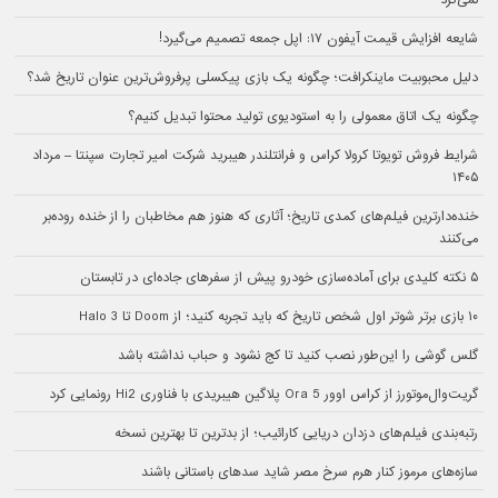
شایعه افزایش قیمت آیفون ۱۷: اپل جمعه تصمیم می‌گیرد!
دلیل محبوبیت ماینکرافت؛ چگونه یک بازی پیکسلی پرفروش‌ترین عنوان تاریخ شد؟
چگونه یک اتاق معمولی را به استودیوی تولید محتوا تبدیل کنیم؟
شرایط فروش تویوتا کرولا کراس و فرانتلندر هیبرید شرکت امیر تجارت سپنتا – مرداد
۱۴۰۵
خنده‌دارترین فیلم‌های کمدی تاریخ؛ آثاری که هنوز هم مخاطبان را از خنده روده‌بر
می‌کنند
۵ نکته کلیدی برای آماده‌سازی خودرو پیش از سفرهای جاده‌ای در تابستان
۱۰ بازی برتر شوتر اول شخص تاریخ که باید تجربه کنید؛ از Doom تا Halo 3
گلس گوشی را این‌طور نصب کنید تا کج نشود و حباب نداشته باشد
گریت‌وال‌موتورز از کراس اوور Ora 5 پلاگین هیبریدی با فناوری Hi2 رونمایی کرد
رتبه‌بندی فیلم‌های دزدان دریایی کارائیب؛ از بدترین تا بهترین نسخه
سازه‌های مرموز کنار هرم سرخ مصر شاید سدهای باستانی باشند