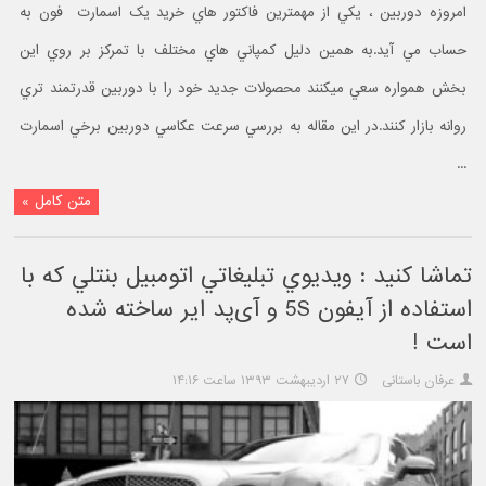
امروزه دوربين ، يکي از مهمترين فاکتور هاي خريد يک اسمارت فون به
حساب مي آيد.به همين دليل کمپاني هاي مختلف با تمرکز بر روي اين
بخش همواره سعي ميکنند محصولات جديد خود را با دوربين قدرتمند تري
روانه بازار کنند.در اين مقاله به بررسي سرعت عکاسي دوربين برخي اسمارت
...
متن کامل »
تماشا کنيد : ويديوي تبليغاتي اتومبيل بنتلي که با
استفاده از آیفون 5S و آی‌پد ایر ساخته شده
است !
عرفان باستانی
۲۷ اردیبهشت ۱۳۹۳ ساعت ۱۴:۱۶