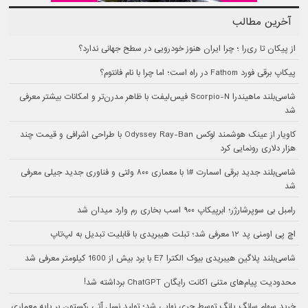
آخرین مطالب
از پیکان تا ری‌را ؛ چرا ایران هنوز خودرویی در سطح جهانی ندارد؟
پیکاپ برقی فورد Fathom در راه است؛ اما چرا با نام فانتوم؟
شاسی‌بلند ماهیندرا Scorpio-N فیس‌لیفت با ظاهر مدرن‌تر و امکانات بیشتر معرفی
شد
کاویار از عینک هوشمند لوکس Odyssey Ray-Ban با طراحی اشرافی و قیمت چند
هزار دلاری رونمایی کرد
شاسی‌بلند جدید برقی اسمارت #۱ با معماری ۸۰۰ ولتی و فناوری جدید جیلی معرفی
شد
رامبل بی سوپرشارژر؛ ابرپیکاپ ۹۰۰ اسب بخاری رم وارد میدان شد
اچ پی اومنی پد ۱۲ معرفی شد؛ تبلت هیبریدی با قابلیت تبدیل به لپ‌تاپ
شاسی‌بلند پلاگین هیبریدی بیوک الکترا E7 با برد بیش از 1600 کیلومتر معرفی شد
محدودیت پیام‌های متنی اکانت رایگان ChatGPT برداشته شد!
خرید سهام سانگ‌ یانگ توسط چری نهایی شد؛ تولید نسل آتی رکستون بر پایه معماری