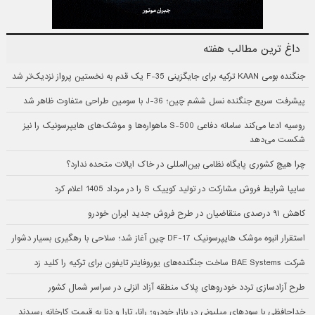
داغ ترین مطالب هفته
جنگنده بومی KAAN ترکیه برای جایگزینی F-35 یک قدم به نخستین پرواز نزدیک‌تر شد
پیشرفت سریع جنگنده نسل ششم چین؛ J-36 با سومین طراحی متفاوت ظاهر شد
روسیه ادعا می‌کند سامانه دفاعی S-500 ماهواره‌ها و موشک‌های هایپرسونیک را نیز
شکست می‌دهد
چرا هیچ کشوری پایگاه نظامی بین‌المللی در خاک ایالات متحده ندارد؟
سایپا شرایط فروش مشارکت در تولید کوییک S را در مرداد 1405 اعلام کرد
کاهش ۹۱ درصدی متقاضیان در طرح فروش جدید ایران خودرو
استقرار انبوه موشک هایپرسونیک DF-17 چین آغاز شد؛ سلاحی با رهگیری بسیار دشوار
شرکت BAE Systems ساخت جنگنده‌های یوروفایتر تایفون برای ترکیه را کلید زد
طرح آزادسازی تردد خودروهای پلاک منطقه آزاد انزلی در سراسر شمال کشور
خداحافظی با سودهای میلیونی در بازار خودرو؛ رانا، تارا و دنا به قیمت کارخانه رسیدند