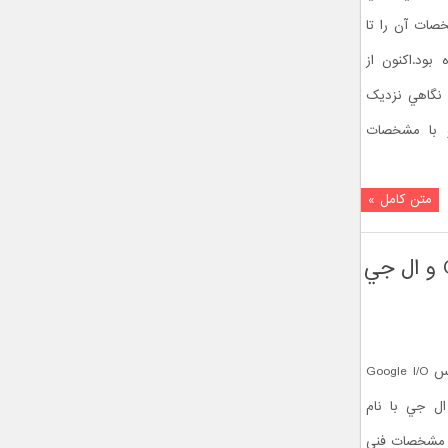
خصات آن را تا
بود.اکنون از
 نگاهي نزديک
و با مشخصات
متن کامل »
انتشار مشخصات فني دو ساعت هوشمند سامسونگ Gear Live و ال جي
همانطور که گفتيم ديشب در جریان کنفرانس Google I/O
ل جي با نام
دند.اکنون مشخصات فني