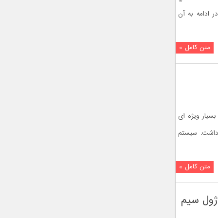
 ادامه به آن
متن کامل »
 بسیار ویژه ای
 خود Android Wear در کنفرانس Google I/O خواهد داشت. سیستم
متن کامل »
: ساعت هوشمند LG G Watch با ماژول سیم