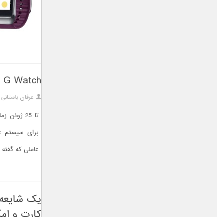
LG G Watch در کنفرانس Google I/O 2014 مع
عرفان باستانی
تا 25 ژوئن
عاملی که گفته 
کارت و امک