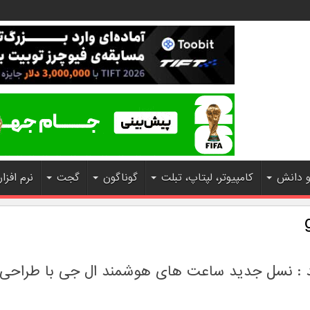
و دانش
کامپیوتر، لپتاپ، تبلت
گوناگون
گجت
نرم افزار
د : نسل جدید ساعت های هوشمند ال جی با طراحی د