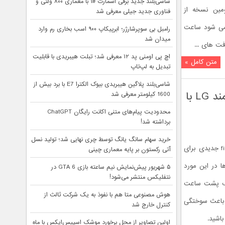
شاسی‌بلند جدید برقی اسمارت #۱ با معماری ۸۰۰ ولتی و
 دومین نسخه از
فناوری جدید جیلی معرفی شد
 است. گفته می شود ساعت
رامبل بی سوپرشارژر؛ ابرپیکاپ ۹۰۰ اسب بخاری رم وارد
میدان شد
ت های ...
اچ پی اومنی پد ۱۲ معرفی شد؛ تبلت هیبریدی با قابلیت
متن کامل »
تبدیل به لپ‌تاپ
شاسی‌بلند پلاگین هیبریدی بیوک الکترا E7 با برد بیش از
رفع مشکل ایجاد تحریک پوستی و سوختگی در ساعتهای هوشمند LG با
1600 کیلومتر معرفی شد
محدودیت پیام‌های متنی اکانت رایگان ChatGPT
برداشته شد!
خرید سهام سانگ‌ یانگ توسط چری نهایی شد؛ تولید نسل
ساعاتی پیش شرکت LG با انتشار firmware جدیدی برای
آتی رکستون بر پایه معماری چینی
ها در این مورد
۵ شهریور پیش‌نمایش نیم ساعته بازی GTA 6 در
نتفلیکس منتشر می‌شود!
رنگ پشت ساعت
هوش مصنوعی متا هم با نفوذ به یک شرکت ثالث از
 باعث سوختگی
کنترل خارج شد
اشید.
اولین تصاویر از محل برخورد موشک اسپیس‌ایکس با ماه