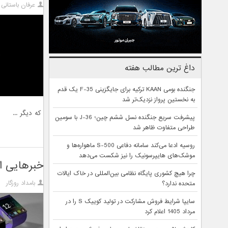
عرفان باستانی
داغ ترین مطالب هفته
جنگنده بومی KAAN ترکیه برای جایگزینی F-35 یک قدم
به نخستین پرواز نزدیک‌تر شد
که دیگر ...
پیشرفت سریع جنگنده نسل ششم چین؛ J-36 با سومین
طراحی متفاوت ظاهر شد
روسیه ادعا می‌کند سامانه دفاعی S-500 ماهواره‌ها و
موشک‌های هایپرسونیک را نیز شکست می‌دهد
خبرهایی از س
چرا هیچ کشوری پایگاه نظامی بین‌المللی در خاک ایالات
بامداد روزگار
متحده ندارد؟
سایپا شرایط فروش مشارکت در تولید کوییک S را در
مرداد 1405 اعلام کرد