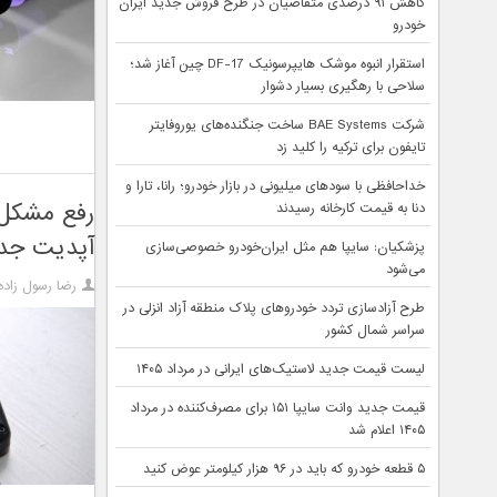
کاهش ۹۱ درصدی متقاضیان در طرح فروش جدید ایران
خودرو
استقرار انبوه موشک هایپرسونیک DF-17 چین آغاز شد؛
سلاحی با رهگیری بسیار دشوار
شرکت BAE Systems ساخت جنگنده‌های یوروفایتر
تایفون برای ترکیه را کلید زد
خداحافظی با سودهای میلیونی در بازار خودرو؛ رانا، تارا و
دنا به قیمت کارخانه رسیدند
آپدیت جد
پزشکیان: سایپا هم مثل ایران‌خودرو خصوصی‌سازی
می‌شود
رضا رسول زاده
طرح آزادسازی تردد خودروهای پلاک منطقه آزاد انزلی در
سراسر شمال کشور
لیست قیمت جدید لاستیک‌های ایرانی در مرداد ۱۴۰۵
قیمت جدید وانت سایپا ۱۵۱ برای مصرف‌کننده در مرداد
۱۴۰۵ اعلام شد
۵ قطعه خودرو که باید در ۹۶ هزار کیلومتر عوض کنید