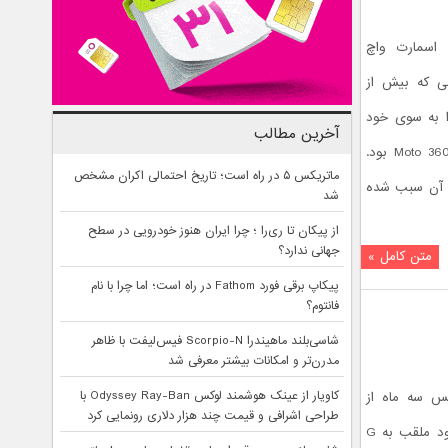
در مراسم Google I/O سه اسمارت واچ
محصولی که بیش از
ا به سوی خود
آخرین مطالب
جلب کرد، محصول زیبای موتورولا یعنی Moto 360 بود.
ماتریکس ۵ در راه است؛ تاریخ احتمالی اکران مشخص
 آن سبب شده
شد
از پیکان تا ری‌را ؛ چرا ایران هنوز خودرویی در سطح
جهانی ندارد؟
متن کامل »
پیکاپ برقی فورد Fathom در راه است؛ اما چرا با نام
فانتوم؟
شاسی‌بلند ماهیندرا Scorpio-N فیس‌لیفت با ظاهر
مدرن‌تر و امکانات بیشتر معرفی شد
کاویار از عینک هوشمند لوکس Odyssey Ray-Ban با
وب سایت کره تایمز، LG پس سه ماه از
طراحی اشرافی و قیمت چند هزار دلاری رونمایی کرد
انتشار اولین نسخه از ساعت هوشمند خود ملقب به G