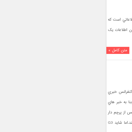
ر دسترس است همان اطلاعاتي است که
دن اطلاعات يک
متن کامل »
ه ، زمان کنفرانس خبري
ا به خبر هاي
س از پرچم دار
جديد خود ، اسمارت فون G3 رونمايي کند.اما شايد G3