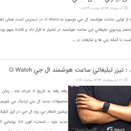
۰۷ خرداد ۱۳۹۳ ساعت ۱۰:۳۴
تنها اطلاعاتي که از اولين ساعت هوشمند ال جي موسوم به G Watch د
تشار ويديوي تبليغاتي اين ساعت هوشمند در اختيار ما قرار داد و قائدتا مبهم بو
 با گمانه زني ها و شايعات در ...
: تيزر تبليغاتي ساعت هوشمند ال جي G Watch
۲۲ اردیبهشت ۱۳۹۳ ساعت ۱۱:۱۶
رفته رفته به تاريخ 6 خرداد ما
محصولات جديد ال جي نزديک مي شويم.بن
پيشين انتظار مي رود ال جي در اين کنفران