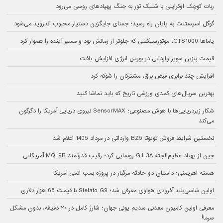
ربات کوچک اوکراینی با شلیک تور به جنگ پهپادهای روسی می‌رود
گوگل اسیستنت به پایان راه رسید؛ جمنای جایگزین دستیار محبوب اندروید می‌شود
یاماها GTS1000؛ موتورسیکلتی که جلوتر از زمانش بود و مسیر آینده را هموار کرد
قیمت بنزین سوپر وارداتی در بورس انرژی افزایش یافت
افزایش چند برابری قبض برق، مشترکان را شوکه کرد
بهترین سریال‌های کمدی ورزشی تاریخ که باید تماشا کنید
شکار زیردریایی‌ها با هوش مصنوعی؛ SensorMAX نیروی دریایی آمریکا را دگرگون
می‌کند
نخستین شرایط فروش تویوتا BZ5 وارداتی در مرداد 1405 اعلام شد
چین از پهپاد عظیم‌الجثه GJ-3A رونمایی کرد؛ رقیب قدرتمند MQ-9B آمریکایی
هسته اهریمنی؛ داستان دو حادثه مرگبار در پروژه بمب اتمی آمریکا
اولین شاسی‌بلند آفرودی هواوی معرفی شد؛ Stelato G9 با قیمت 65 هزار دلاری
معرفی اولین کامیون معدنی سدیم یونی جهان؛ شارژ کامل در ۲۰ دقیقه، بدون مشکل
سرما!