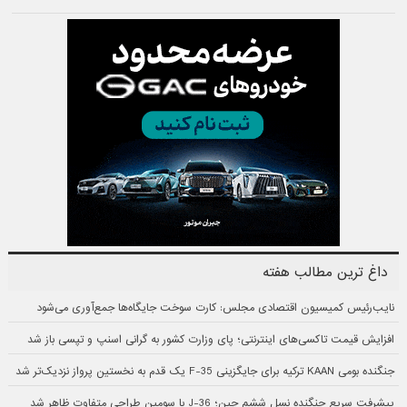
داغ ترین مطالب هفته
نایب‌رئیس کمیسیون اقتصادی مجلس: کارت سوخت جایگاه‌ها جمع‌آوری می‌شود
افزایش قیمت تاکسی‌های اینترنتی؛ پای وزارت کشور به گرانی اسنپ و تپسی باز شد
جنگنده بومی KAAN ترکیه برای جایگزینی F-35 یک قدم به نخستین پرواز نزدیک‌تر شد
پیشرفت سریع جنگنده نسل ششم چین؛ J-36 با سومین طراحی متفاوت ظاهر شد