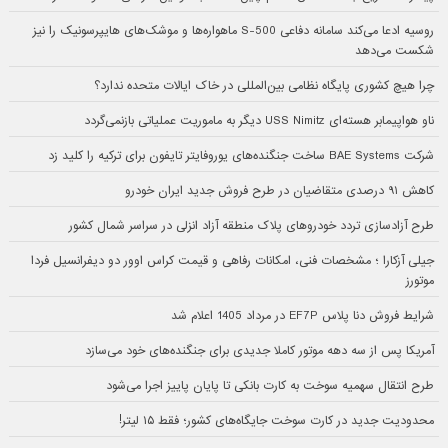
روسیه ادعا می‌کند سامانه دفاعی S-500 ماهواره‌ها و موشک‌های هایپرسونیک را نیز
شکست می‌دهد
چرا هیچ کشوری پایگاه نظامی بین‌المللی در خاک ایالات متحده ندارد؟
ناو هواپیمابر هسته‌ای USS Nimitz دیگر به ماموریت عملیاتی بازنمی‌گردد
شرکت BAE Systems ساخت جنگنده‌های یوروفایتر تایفون برای ترکیه را کلید زد
کاهش ۹۱ درصدی متقاضیان در طرح فروش جدید ایران خودرو
طرح آزادسازی تردد خودروهای پلاک منطقه آزاد انزلی در سراسر شمال کشور
جیلی آزکارا ؛ مشخصات فنی، امکانات رفاهی و قیمت کراس اوور دو دیفرانسیل فردا
موتورز
شرایط فروش دنا پلاس EF7P در مرداد 1405 اعلام شد
آمریکا پس از سه دهه موتور کاملا جدیدی برای جنگنده‌های خود می‌سازد
طرح انتقال سهمیه سوخت به کارت بانکی تا پایان پاییز اجرا می‌شود
محدودیت جدید در کارت سوخت جایگاه‌های کشور؛ فقط ۱۵ لیتر!