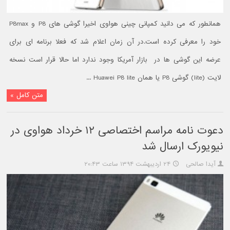
همانطور که می دانید کمپانی چینی هواوی اخیرا گوشی های P8 و P8max
خود را معرفی کرده است.در آن زمان اعلام شد که فعلا برنامه ای برای
عرضه این گوشی ها در بازار آمریکا وجود ندارد اما حالا قرار است نسخه
لایت (lite) گوشی P8 یا همان Huawei P8 lite ...
متن کامل »
دعوت نامه مراسم اختصاصی ۱۲ خرداد هواوی در
نیویورک ارسال شد
آیدا صالحی
۲۴ اردیبهشت ۱۳۹۴ ساعت ۲۰:۴۳