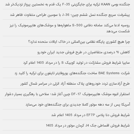
جنگنده بومی KAAN ترکیه برای جایگزینی F-35 یک قدم به نخستین پرواز نزدیک‌تر شد
پیشرفت سریع جنگنده نسل ششم چین؛ J-36 با سومین طراحی متفاوت ظاهر شد
روسیه ادعا می‌کند سامانه دفاعی S-500 ماهواره‌ها و موشک‌های هایپرسونیک را نیز
شکست می‌دهد
چرا هیچ کشوری پایگاه نظامی بین‌المللی در خاک ایالات متحده ندارد؟
کاهش ۹۱ درصدی متقاضیان در طرح فروش جدید ایران خودرو
سایپا شرایط فروش مشارکت در تولید کوییک S را در مرداد 1405 اعلام کرد
شرکت BAE Systems ساخت جنگنده‌های یوروفایتر تایفون برای ترکیه را کلید زد
طرح آزادسازی تردد خودروهای پلاک منطقه آزاد انزلی در سراسر شمال کشور
استقرار انبوه موشک هایپرسونیک DF-17 چین آغاز شد؛ سلاحی با رهگیری بسیار دشوار
آمریکا پس از سه دهه موتور کاملا جدیدی برای جنگنده‌های خود می‌سازد
شرایط فروش دنا پلاس EF7P در مرداد 1405 اعلام شد
شرایط فروش اقساطی جک J4 کرمان موتور در مرداد 1405