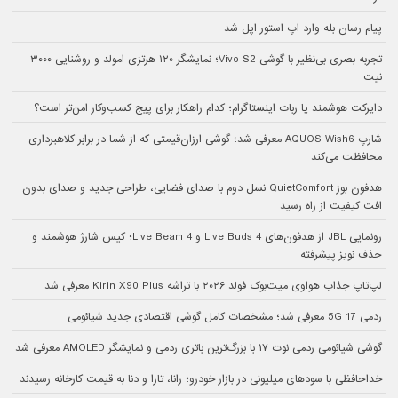
پیام رسان بله وارد اپ استور اپل شد
تجربه بصری بی‌نظیر با گوشی Vivo S2؛ نمایشگر ۱۲۰ هرتزی امولد و روشنایی ۳۰۰۰
نیت
دایرکت هوشمند یا ربات اینستاگرام؛ کدام راهکار برای پیج کسب‌وکار امن‌تر است؟
شارپ AQUOS Wish6 معرفی شد؛ گوشی ارزان‌قیمتی که از شما در برابر کلاهبرداری
محافظت می‌کند
هدفون بوز QuietComfort نسل دوم با صدای فضایی، طراحی جدید و صدای بدون
افت کیفیت از راه رسید
رونمایی JBL از هدفون‌های Live Buds 4 و Live Beam 4؛ کیس شارژ هوشمند و
حذف نویز پیشرفته
لپ‌تاپ جذاب هواوی میت‌بوک فولد ۲۰۲۶ با تراشه Kirin X90 Plus معرفی شد
ردمی 17 5G معرفی شد؛ مشخصات کامل گوشی اقتصادی جدید شیائومی
گوشی شیائومی ردمی نوت ۱۷ با بزرگ‌ترین باتری ردمی و نمایشگر AMOLED معرفی شد
خداحافظی با سودهای میلیونی در بازار خودرو؛ رانا، تارا و دنا به قیمت کارخانه رسیدند