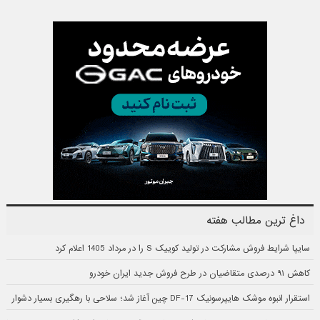
داغ ترین مطالب هفته
سایپا شرایط فروش مشارکت در تولید کوییک S را در مرداد 1405 اعلام کرد
کاهش ۹۱ درصدی متقاضیان در طرح فروش جدید ایران خودرو
استقرار انبوه موشک هایپرسونیک DF-17 چین آغاز شد؛ سلاحی با رهگیری بسیار دشوار