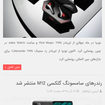
نوبیا در ماه جولای از ایربادز Red Magic TWS و ساعت nubia Watch در
چین رونمایی کرد. اکنون نوبیا از ایربادز رد مجیک Cyberpods TWS برای
بازار‌های بین المللی رونمایی کرد.
متن کامل »
رندرهای سامسونگ گلکسی M12 منتشر شد
آرمین ذوالفقار
۰۹ آذر ۱۳۹۹ ساعت ۱۰:۱۳