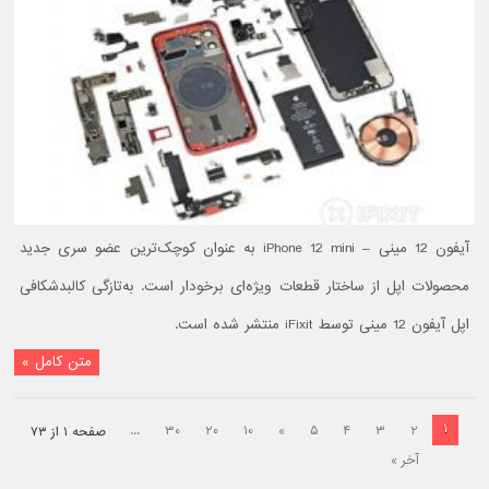
آیفون 12 مینی – iPhone 12 mini به عنوان کوچک‌ترین عضو سری جدید
محصولات اپل از ساختار قطعات ویژه‌ای برخودار است. به‌تازگی کالبدشکافی
اپل آیفون 12 مینی توسط iFixit منتشر شده است.
متن کامل »
۱
...
۳۰
۲۰
۱۰
»
۵
۴
۳
۲
صفحه ۱ از ۷۳
آخر »