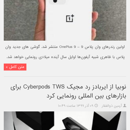
اولین رندرهای وان پلاس 9 – OnePlus 9 منتشر شد. گوشی های جدید وان
پلاس با ظاهری شبیه آیفون‌ها اوایل سال آینده میلادی رونمایی خواهد شد.
متن کامل »
نوبیا از ایربادز رد مجیک Cyberpods TWS برای
بازار‌های بین المللی رونمایی کرد
آرمین ذوالفقار
۰۹ آذر ۱۳۹۹ ساعت ۱۰:۴۹