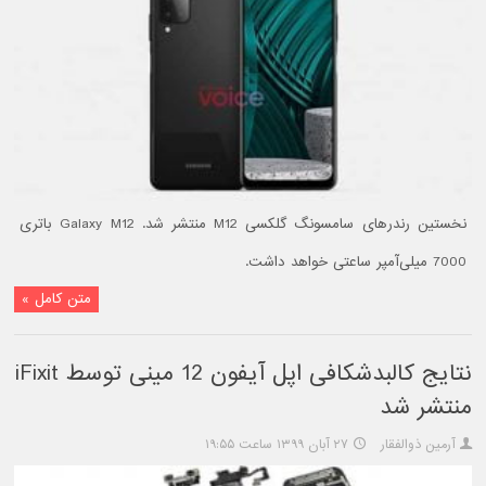
نخستین رندرهای سامسونگ گلکسی M12 منتشر شد. Galaxy M12 باتری
7000 میلی‌آمپر ساعتی خواهد داشت.
متن کامل »
نتایج کالبدشکافی اپل آیفون 12 مینی توسط iFixit
منتشر شد
آرمین ذوالفقار
۲۷ آبان ۱۳۹۹ ساعت ۱۹:۵۵