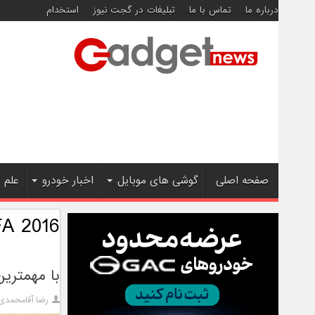
درباره ما
تماس با ما
تبلیغات در گجت نیوز
استخدام
صفحه اصلی
گوشی های موبایل
اخبار خودرو
علم 
FA 2016
با مهمترین
رضا آقامحمدی