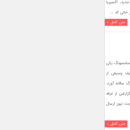
دید، اکسپریا
متن کامل »
 سامسونگ یکی
طیف وسیعی از
 سالانه آورد.
زارشی از غرفه
ه IFA 2016 برای گجت نیوز ارسال
متن کامل »