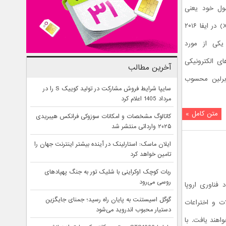
ل خود یعنی
اسمارت فون اکسپریا ایکس زد (Xperia XZ) در ایفا ۲۰۱۶
یکی از مورد
ی الکترونیکی
آخرین مطالب
 برلین محسوب
سایپا شرایط فروش مشارکت در تولید کوییک S را در
مرداد 1405 اعلام کرد
متن کامل »
کاتالوگ مشخصات و امکانات سوزوکی فرانکس هیبریدی
۲۰۲۵ وارداتی منتشر شد
ایلان ماسک: استارلینک در آینده بیشتر اینترنت جهان را
تامین خواهد کرد
ربات کوچک اوکراینی با شلیک تور به جنگ پهپادهای
روسی می‌رود
ن رویداد فناوری اروپا
گوگل اسیستنت به پایان راه رسید؛ جمنای جایگزین
ت و اختراعات
دستیار محبوب اندروید می‌شود
اهند یافت. با