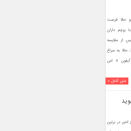
 شده و حالا فرصت
ا پزچم داران
پس از مقایسه
سونی اکسپریا ایکس زد با اچ تی سی 10، حالا به سراغ
پرچم دار پرطرفدار کمپانی اپل، یعنی آیفون 6 اس
متن کامل »
اخیر در برلین