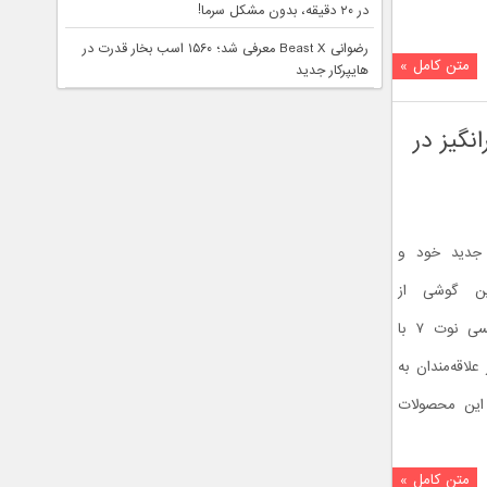
در ۲۰ دقیقه، بدون مشکل سرما!
رضوانی Beast X معرفی شد؛ ۱۵۶۰ اسب بخار قدرت در
متن کامل »
هایپرکار جدید
ی تحسین برانگیز در
ر جدید خود و
ین گوشی از
سری فبلت‌های سامسونگ، مقایسه گلکسی نوت ۷ با
علاقه‌مندان به
این محصولات
متن کامل »