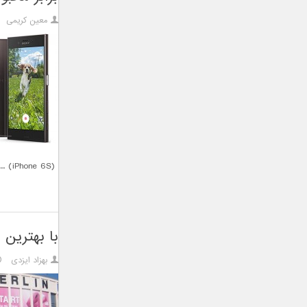
معین کریمی
(iPhone 6S) ...
با بهترین محص
بهزاد ایزدی