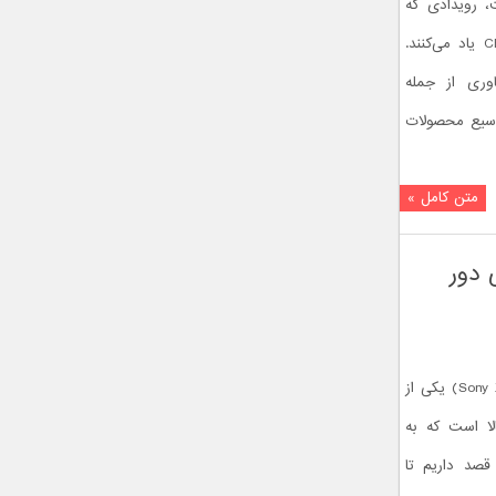
رپا شده است، رویدادی که
بسیاری از آن به عنوان مدل اروپایی CES یاد می‌کنند.
وری از جمله
سیع محصولات
متن کامل »
قبای آسیایی دور
اینک سونی اکسپریا ایکس زد (Sony Xperia XZ) یکی از
لا است که به
قصد داریم تا