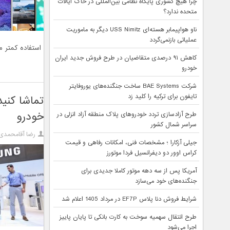
چرا هیچ کشوری پایگاه نظامی بین‌المللی در خاک ایالات
متحده ندارد؟
ناو هواپیمابر هسته‌ای USS Nimitz دیگر به ماموریت
عملیاتی بازنمی‌گردد
استفاده کمتر مو
کاهش ۹۱ درصدی متقاضیان در طرح فروش جدید ایران
خودرو
شرکت BAE Systems ساخت جنگنده‌های یوروفایتر
تایفون برای ترکیه را کلید زد
تماشا کنی
خودرو
طرح آزادسازی تردد خودروهای پلاک منطقه آزاد انزلی در
سراسر شمال کشور
رضا آقامحمدی
جیلی آزکارا ؛ مشخصات فنی، امکانات رفاهی و قیمت
کراس اوور دو دیفرانسیل فردا موتورز
آمریکا پس از سه دهه موتور کاملا جدیدی برای
جنگنده‌های خود می‌سازد
شرایط فروش دنا پلاس EF7P در مرداد 1405 اعلام شد
طرح انتقال سهمیه سوخت به کارت بانکی تا پایان پاییز
اجرا می‌شود