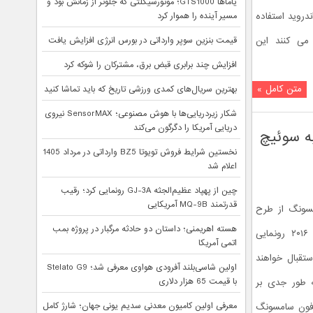
یاماها GTS1000؛ موتورسیکلتی که جلوتر از زمانش بود و
دروید استفاده
مسیر آینده را هموار کرد
می کنند این
قیمت بنزین سوپر وارداتی در بورس انرژی افزایش یافت
افزایش چند برابری قبض برق، مشترکان را شوکه کرد
متن کامل »
بهترین سریال‌های کمدی ورزشی تاریخ که باید تماشا کنید
شکار زیردریایی‌ها با هوش مصنوعی؛ SensorMAX نیروی
دریایی آمریکا را دگرگون می‌کند
ه سوئیچ
نخستین شرایط فروش تویوتا BZ5 وارداتی در مرداد 1405
اعلام شد
چین از پهپاد عظیم‌الجثه GJ-3A رونمایی کرد؛ رقیب
قدرتمند MQ-9B آمریکایی
مسونگ از طرح
هسته اهریمنی؛ داستان دو حادثه مرگبار در پروژه بمب
جدیدی برای باز کردن خودروها در ایفا ۲۰۱۶ رونمایی
اتمی آمریکا
استقبال خواهند
اولین شاسی‌بلند آفرودی هواوی معرفی شد؛ Stelato G9
با قیمت 65 هزار دلاری
ه طور جدی بر
معرفی اولین کامیون معدنی سدیم یونی جهان؛ شارژ کامل
 فون سامسونگ