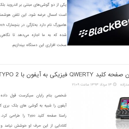
یکی از دو گوشی‌های مبتنی بر اندروید بلک 
است امسال عرضه شود. این تلفن هوشمن
شده که به ما اجازه می‌دهد تا نگاه
سخت افزاری این دستگاه بیندازیم.
QWER فیزیکی به آیفون با TYPO 2
دزاده
۱۳ مرداد ۱۳۹۳ ساعت ۲۱:۰۹
شخصی بنام رایان سیکرست قول داده 
آیفون را شبیه به گوشی های بلک بری ک
راستا صفحه کلید Typo را ط
کانادایی از این حرف او خوشش نیامد و ا