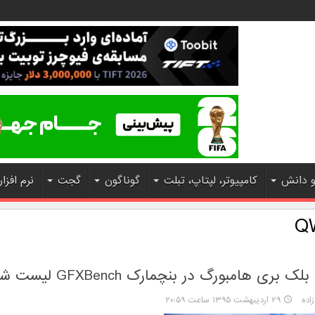
و دانش
کامپیوتر، لپتاپ، تبلت
گوناگون
گجت
نرم افزار
Q
ری هامبورگ در بنچمارک GFXBench لیست شد
اده
۲۹ اردیبهشت ۱۳۹۵ ساعت ۲۰:۵۹