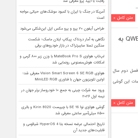
رقابت با آیپد پرو معرفی شد
.
آمریکا در جنگ با ایران با کمبود موشک‌های حیاتی مواجه
متن کامل »
است
طراحی آیفون ۲۰ پرو و پرو مکس اپل این‌شکلی می‌شود
تصاوير و مشخصات اسمارت فون بلک بري R10 با کیبورد QWERTY به
نگاهی به آمار دردناک پیکاپ ایلان ماسک؛ شکست
سنگین تسلا سایبرتراک در بازار خودروهای برقی
لپ‌تاپ هواوی MateBook Pro S با وزن زیر ۸۰۰ گرمی و
امکانات هوش‌مصنوعی رونمایی شد
 فصل دوم سال
هواوی Vision Smart Screen 6 SE RGB معرفی شد؛
اولین تلویزیون جهان با فناوری MiniLED RGB
 حالا تصاویر و مشخصات این گوشی
ورود سه شرکت چینی به جمع ۱۰ خودروساز برتر جهان در
نیمه اول ۲۰۲۶
متن کامل »
گوشی هواوی نوا 16 SE با چیپست Kirin 8020 و باتری
۸۵۰۰ میلی‌آمپر ساعتی معرفی شد
تاریخ احتمالی عرضه نسخه بتا HyperOS 4 شیائومی و
قابلیت‌های جدید آن