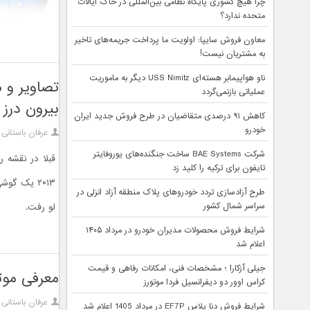
چرا هیچ کشوری پایگاه نظامی بین‌المللی در خاک ایالات
متحده ندارد؟
معاون فروش سایپا: اولویت ما پرداخت جریمه‌های تاخیر
به مشتریان نیست!
ناو هواپیمابر هسته‌ای USS Nimitz دیگر به ماموریت
عملیاتی بازنمی‌گردد
بيرون درز 
کاهش ۹۱ درصدی متقاضیان در طرح فروش جدید ایران
خودرو
عرفان باستانی
شرکت BAE Systems ساخت جنگنده‌های یوروفایتر
قبلا در نقشه 
تایفون برای ترکیه را کلید زد
طرح آزادسازی تردد خودروهای پلاک منطقه آزاد انزلی در
سراسر شمال کشور
لو رفت.
شرایط فروش محصولات مدیران خودرو در مرداد ۱۴۰۵
اعلام شد
جیلی آزکارا ؛ مشخصات فنی، امکانات رفاهی و قیمت
معرفی موتورولا Defy Pro رقیب 
کراس اوور دو دیفرانسیل فردا موتورز
عرفان باستانی
شرایط فروش دنا پلاس EF7P در مرداد 1405 اعلام شد