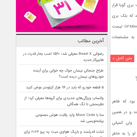
بری گویا قرار
د که بلک بری
هامبورگ نام دارد به‌تازگی در بنچمارک GFXBench لیست
ی به مشخصات
آخرین مطالب
رضوانی Beast X معرفی شد؛ ۱۵۶۰ اسب بخار قدرت در
متن کامل »
هایپرکار جدید
طراح جنجالی نیسان جوک چه خوابی برای آینده
خودروهای نیسان دیده است؟
۵ قطعه خودرو که باید در ۹۶ هزار کیلومتر عوض کنید
واتساپ ویژگی‌های جدیدی برای گروه‌ها معرفی کرد؛ از
بود که ظاهر
نظرسنجی تا تگ همگانی
ند و در همین
متا با Muse Code وارد رقابت هوش مصنوعی
برنامه‌نویسی شد
راحی کرد. ولی کمپانی
تبلت قدرتمند و باریک هواوی میت پد پرو ۲۰۲۶ برای
و را به خاطر