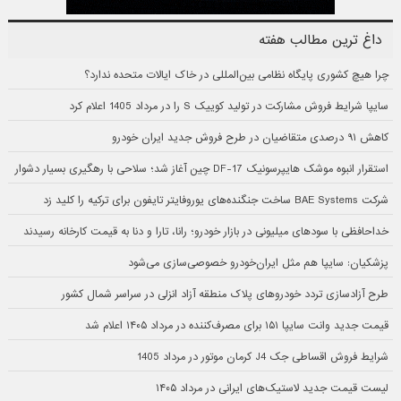
داغ ترین مطالب هفته
چرا هیچ کشوری پایگاه نظامی بین‌المللی در خاک ایالات متحده ندارد؟
سایپا شرایط فروش مشارکت در تولید کوییک S را در مرداد 1405 اعلام کرد
کاهش ۹۱ درصدی متقاضیان در طرح فروش جدید ایران خودرو
استقرار انبوه موشک هایپرسونیک DF-17 چین آغاز شد؛ سلاحی با رهگیری بسیار دشوار
شرکت BAE Systems ساخت جنگنده‌های یوروفایتر تایفون برای ترکیه را کلید زد
خداحافظی با سودهای میلیونی در بازار خودرو؛ رانا، تارا و دنا به قیمت کارخانه رسیدند
پزشکیان: سایپا هم مثل ایران‌خودرو خصوصی‌سازی می‌شود
طرح آزادسازی تردد خودروهای پلاک منطقه آزاد انزلی در سراسر شمال کشور
قیمت جدید وانت سایپا ۱۵۱ برای مصرف‌کننده در مرداد ۱۴۰۵ اعلام شد
شرایط فروش اقساطی جک J4 کرمان موتور در مرداد 1405
لیست قیمت جدید لاستیک‌های ایرانی در مرداد ۱۴۰۵