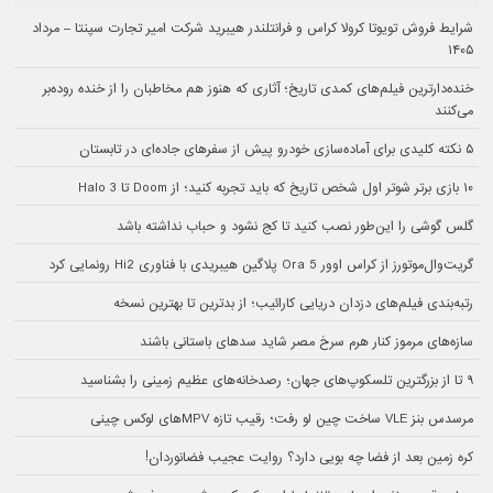
شرایط فروش تویوتا کرولا کراس و فرانتلندر هیبرید شرکت امیر تجارت سپنتا – مرداد
۱۴۰۵
خنده‌دارترین فیلم‌های کمدی تاریخ؛ آثاری که هنوز هم مخاطبان را از خنده روده‌بر
می‌کنند
۵ نکته کلیدی برای آماده‌سازی خودرو پیش از سفرهای جاده‌ای در تابستان
۱۰ بازی برتر شوتر اول شخص تاریخ که باید تجربه کنید؛ از Doom تا Halo 3
گلس گوشی را این‌طور نصب کنید تا کج نشود و حباب نداشته باشد
گریت‌وال‌موتورز از کراس اوور Ora 5 پلاگین هیبریدی با فناوری Hi2 رونمایی کرد
رتبه‌بندی فیلم‌های دزدان دریایی کارائیب؛ از بدترین تا بهترین نسخه
سازه‌های مرموز کنار هرم سرخ مصر شاید سدهای باستانی باشند
۹ تا از بزرگترین تلسکوپ‌های جهان؛ رصدخانه‌های عظیم زمینی را بشناسید
مرسدس بنز VLE ساخت چین لو رفت؛ رقیب تازه MPVهای لوکس چینی
کره زمین بعد از فضا چه بویی دارد؟ روایت عجیب فضانوردان!