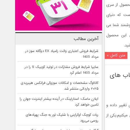
ترین محصول از سری
اب های اندرویدی MINIX NEO است که دنیای
هوشمند شما می
ی این محصول
آخرین مطالب
ید.
شرایط فروش اعتباری وانت زامیاد EX دوگانه سوز در
متن کامل »
مرداد 1405
سایپا شرایط فروش مشارکت در تولید کوییک S را در
مرداد 1405 اعلام کرد
هاب های
کاتالوگ مشخصات و امکانات سوزوکی فرانکس هیبریدی
۲۰۲۵ وارداتی منتشر شد
ایلان ماسک: استارلینک در آینده بیشتر اینترنت جهان را
تامین خواهد کرد
تغییر داده و
ربات کوچک اوکراینی با شلیک تور به جنگ پهپادهای
یکنیم.یکی از
روسی می‌رود