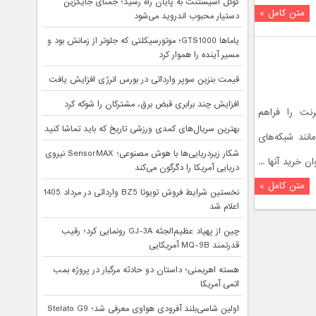
گوگل اسیستنت به پایان راه رسید؛ جمنای جایگزین
متن کامل »
دستیار محبوب اندروید می‌شود
یاماها GTS1000؛ موتورسیکلتی که جلوتر از زمانش بود و
مسیر آینده را هموار کرد
قیمت بنزین سوپر وارداتی در بورس انرژی افزایش یافت
افزایش چند برابری قبض برق، مشترکان را شوکه کرد
ترنت را فراهم
بهترین سریال‌های کمدی ورزشی تاریخ که باید تماشا کنید
انند شبکه‌های
شکار زیردریایی‌ها با هوش مصنوعی؛ SensorMAX نیروی
خرید آنها ...
دریایی آمریکا را دگرگون می‌کند
متن کامل »
نخستین شرایط فروش تویوتا BZ5 وارداتی در مرداد 1405
اعلام شد
چین از پهپاد عظیم‌الجثه GJ-3A رونمایی کرد؛ رقیب
قدرتمند MQ-9B آمریکایی
هسته اهریمنی؛ داستان دو حادثه مرگبار در پروژه بمب
اتمی آمریکا
اولین شاسی‌بلند آفرودی هواوی معرفی شد؛ Stelato G9