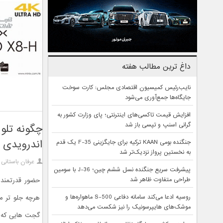
داغ ترین مطالب هفته
نایب‌رئیس کمیسیون اقتصادی مجلس: کارت سوخت
جایگاه‌ها جمع‌آوری می‌شود
افزایش قیمت تاکسی‌های اینترنتی؛ پای وزارت کشور به
گرانی اسنپ و تپسی باز شد
چگونه تلو
اندرویدی MINIX NEO
جنگنده بومی KAAN ترکیه برای جایگزینی F-35 یک قدم
به نخستین پرواز نزدیک‌تر شد
عرفان باستانی
پیشرفت سریع جنگنده نسل ششم چین؛ J-36 با سومین
طراحی متفاوت ظاهر شد
حضور قدرتمند 
روسیه ادعا می‌کند سامانه دفاعی S-500 ماهواره‌ها و
هرچه جلو تر م
موشک‌های هایپرسونیک را نیز شکست می‌دهد
گجت هایی که اند