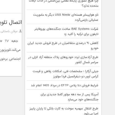
چرا هیچ کشوری پایگاه نظامی بین‌المللی در خاک ایالات
متحده ندارد؟
ناو هواپیمابر هسته‌ای USS Nimitz دیگر به ماموریت
عملیاتی بازنمی‌گردد
اتصال تلويز
شرکت BAE Systems ساخت جنگنده‌های یوروفایتر
عرفان باستانی
تایفون برای ترکیه را کلید زد
کاهش ۹۱ درصدی متقاضیان در طرح فروش جدید ایران
خودرو
می‌کند.تلویزی
طرح آزادسازی تردد خودروهای پلاک منطقه آزاد انزلی در
اجتماعی برخورد
سراسر شمال کشور
جیلی آزکارا ؛ مشخصات فنی، امکانات رفاهی و قیمت
کراس اوور دو دیفرانسیل فردا موتورز
شرایط فروش دنا پلاس EF7P در مرداد 1405 اعلام شد
آمریکا پس از سه دهه موتور کاملا جدیدی برای
جنگنده‌های خود می‌سازد
طرح انتقال سهمیه سوخت به کارت بانکی تا پایان پاییز
اجرا می‌شود