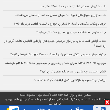
شرایط فروش نیسان تیانا ۲۰۲۶ در مرداد ۱۴۰۵ اعلام شد
خنده‌دارترین سریال‌های تاریخ؛ ۱۰ سریال کمدی که شما را حسابی می‌خندانند
فروش پیکاپ مکسوس استار H شتابران خودرو با قیمت قطعی در مرداد 1405
چرا دسترسی به قطعات خودرو روز به روز سخت‌تر می‌شود؟
تعداد گواهی اسقاط مورد نیاز برای ترخیص خودروهای وارداتی افزایش یافت؛ گرانی در
راه است؟
چگونه هوش مصنوعی گوگل جمنای را در Gmail و Google Docs غیرفعال کنیم؟
موتورولا Moto Pad 70 معرفی شد؛ باریک‌ترین و سبک‌ترین تبلت 5G با قلم هوشمند
قطعی اینترنت چه بلایی بر سر جایگاه علمی ایران آورد؟
پزشکیان: تصمیم به بازگشایی کامل اینترنت گرفته شده است
تمامی حقوق برای Gadgetnews (گجت نیوز) محفوظ است
استفاده از مطالب سایت تنها با اجازه کتبی مجاز است و با متخلفین برابر قانون برخورد
خواهد شد
پلتفرم گجت نیوز روی
سرور اختصاصی
مبین هاست میزبانی می‌شود