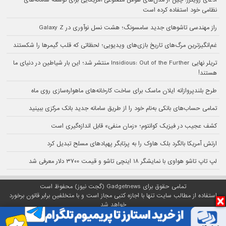
نظامی خود استفاده کرده است
راز مهندسی تاشوهای جدید سامسونگ؛ هشت نسل نوآوری در Galaxy Z
غم‌انگیزترین مرگ‌های تاریخ بازی‌های ویدیویی؛ لحظاتی که قلب گیمرها را شکستند
تریلر نهایی Insidious: Out of the Further منتشر شد؛ این بار شیاطین در دنیای ما
هستند!
طرح بلندپروازانه ایلان ماسک برای ساخت کارخانه‌های ماهواره‌سازی روی ماه
تمامی حساب‌های بانکی به‌نام خود را از طریق سامانه جدید بانک مرکزی ببینید
کشف عجیب در فیزیک کوانتوم؛ «زمان منفی» قابل اندازه‌گیری است
ارتش آمریکا بالگرد بلک هاوک را به پرتابگر پهپادهای مسلح تبدیل کرد
لپ تاپ تاشو هواوی با نمایشگر ۱۸ اینچی تاشو و قیمت ۳۷۰۰ دلار معرفی شد
تمامی حقوق برای Gadgetnews (گجت نیوز) محفوظ است
استفاده از مطالب سایت تنها با اجازه کتبی مجاز است و با متخلفین برابر قانون برخورد
خواهد شد
پلتفرم گجت نیوز روی
سرور اختصاصی
مبین هاست میزبانی می‌شود