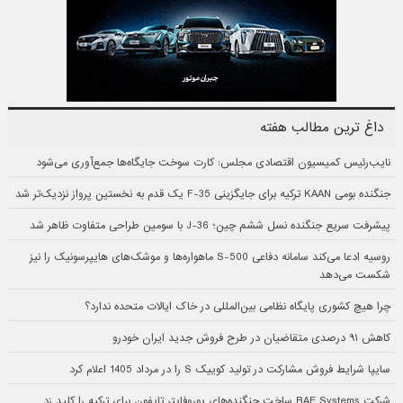
داغ ترین مطالب هفته
نایب‌رئیس کمیسیون اقتصادی مجلس: کارت سوخت جایگاه‌ها جمع‌آوری می‌شود
جنگنده بومی KAAN ترکیه برای جایگزینی F-35 یک قدم به نخستین پرواز نزدیک‌تر شد
پیشرفت سریع جنگنده نسل ششم چین؛ J-36 با سومین طراحی متفاوت ظاهر شد
روسیه ادعا می‌کند سامانه دفاعی S-500 ماهواره‌ها و موشک‌های هایپرسونیک را نیز
شکست می‌دهد
چرا هیچ کشوری پایگاه نظامی بین‌المللی در خاک ایالات متحده ندارد؟
کاهش ۹۱ درصدی متقاضیان در طرح فروش جدید ایران خودرو
سایپا شرایط فروش مشارکت در تولید کوییک S را در مرداد 1405 اعلام کرد
شرکت BAE Systems ساخت جنگنده‌های یوروفایتر تایفون برای ترکیه را کلید زد