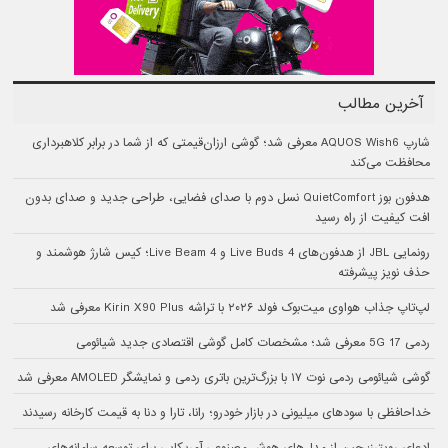
آخرین مطالب
شارپ AQUOS Wish6 معرفی شد؛ گوشی ارزان‌قیمتی که از شما در برابر کلاهبرداری
محافظت می‌کند
هدفون بوز QuietComfort نسل دوم با صدای فضایی، طراحی جدید و صدای بدون
افت کیفیت از راه رسید
رونمایی JBL از هدفون‌های Live Buds 4 و Live Beam 4؛ کیس شارژ هوشمند و
حذف نویز پیشرفته
لپ‌تاپ جذاب هواوی میت‌بوک فولد ۲۰۲۶ با تراشه Kirin X90 Plus معرفی شد
ردمی 17 5G معرفی شد؛ مشخصات کامل گوشی اقتصادی جدید شیائومی
گوشی شیائومی ردمی نوت ۱۷ با بزرگ‌ترین باتری ردمی و نمایشگر AMOLED معرفی شد
خداحافظی با سودهای میلیونی در بازار خودرو؛ رانا، تارا و دنا به قیمت کارخانه رسیدند
ادعای رویترز: چین از مدل‌های هوش مصنوعی آمریکایی برای توسعه سامانه‌های