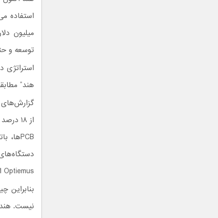
میلیون دلا
توسعه و حت
استراتژی د
هند” مطابقت
PCBها، 
Optiemus انجام می‌شود.
بنابراین چ
نیست. هند 