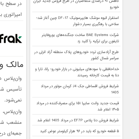
کاهش ۹۱ درصدی متقاضیان در طرح فروش جدید ایران
در سطح بالا
خودرو
امپراتوری ب
استقرار انبوه موشک هایپرسونیک DF-17 چین آغاز شد؛
سلاحی با رهگیری بسیار دشوار
شرکت BAE Systems ساخت جنگنده‌های یوروفایتر
تایفون برای ترکیه را کلید زد
طرح آزادسازی تردد خودروهای پلاک منطقه آزاد انزلی در
سراسر شمال کشور
مالک و
خداحافظی با سودهای میلیونی در بازار خودرو؛ رانا، تارا و
دنا به قیمت کارخانه رسیدند
شرایط فروش اقساطی جک J4 کرمان موتور در مرداد
تأسیس شد.
1405
نمی‌شود.
قیمت جدید وانت سایپا ۱۵۱ برای مصرف‌کننده در مرداد
۱۴۰۵ اعلام شد
وان‌پلاس، ه
شرایط فروش دنا پلاس EF7P در مرداد 1405 اعلام شد
منشعب شده
۵ قطعه خودرو که باید در ۹۶ هزار کیلومتر عوض کنید
جعبه‌ای درج