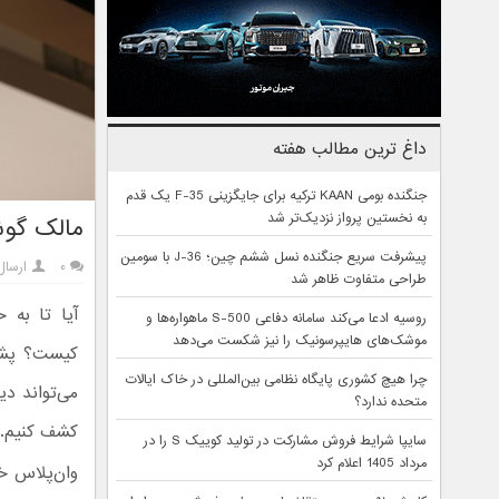
داغ ترین مطالب هفته
جنگنده بومی KAAN ترکیه برای جایگزینی F-35 یک قدم
به نخستین پرواز نزدیک‌تر شد
مالک گوش
پیشرفت سریع جنگنده نسل ششم چین؛ J-36 با سومین
۰
ارسال
طراحی متفاوت ظاهر شد
آیا تا به 
روسیه ادعا می‌کند سامانه دفاعی S-500 ماهواره‌ها و
موشک‌های هایپرسونیک را نیز شکست می‌دهد
کیست؟ پشت 
چرا هیچ کشوری پایگاه نظامی بین‌المللی در خاک ایالات
می‌تواند دی
متحده ندارد؟
کشف کنیم.
سایپا شرایط فروش مشارکت در تولید کوییک S را در
مرداد 1405 اعلام کرد
وان‌پلاس خو