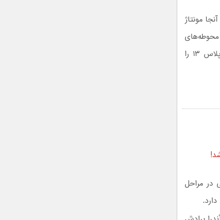
نجا مونتاژ
 محوطه‌های
اطراف است. این مکان مونتاژ و کنترل کیفیت نهایی برای پرچم‌داران مانند وان‌پلاس ۱۳ را
د!
 در مراحل
دارد.
نه فاکس‌کان در آندرا پرادش