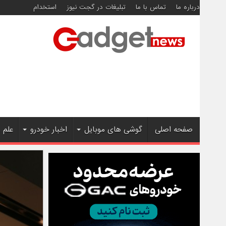
درباره ما
تماس با ما
تبلیغات در گجت نیوز
استخدام
صفحه اصلی
گوشی های موبایل
اخبار خودرو
علم 