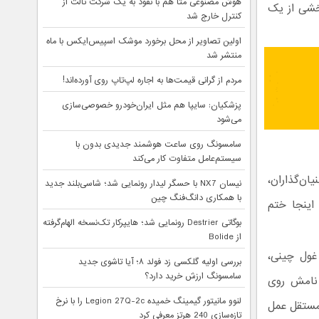
هوش مصنوعی متا هم با نفوذ به یک شرکت ثالث از
شی از یک
کنترل خارج شد
اولین تصاویر از محل برخورد موشک اسپیس‌ایکس با ماه
منتشر شد
مردم از گرانی قیمت‌ها به اجاره لپ‌تاپ روی آورده‌اند!
پزشکیان: سایپا هم مثل ایران‌خودرو خصوصی‌سازی
می‌شود
سامسونگ روی ساعت هوشمند جدیدی بدون با
سیستم‌عامل متفاوت کار می‌کند
بنیان‌گذاران،
نیسان NX7 با حسگر لیدار رونمایی شد؛ شاسی‌بلند جدید
با همکاری دانگ‌فنگ چین
اینجا ختم
بوگاتی Destrier رونمایی شد؛ هایپرکار تک‌نسخه الهام‌گرفته
از Bolide
 غول چینی،
بررسی اولیه گلکسی زد فولد ۸؛ آیا تاشوی جدید
سامسونگ ارزش خرید دارد؟
 نامش روی
لنوو مانیتور گیمینگ خمیده Legion 27Q-2c را با نرخ
ه‌مستقل عمل
تازه‌سازی 240 هرتز معرفی کرد