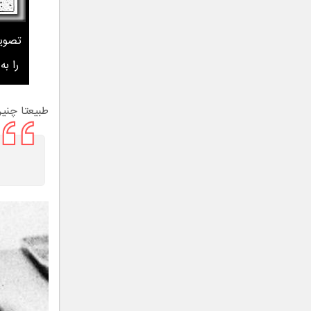
را ب
طبیعتا چنین