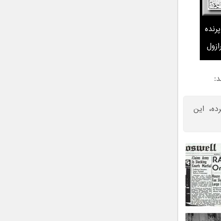
ب پرنده
ازول
د:
ده، این