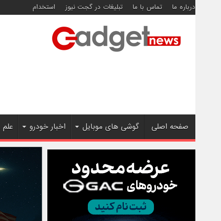
درباره ما
تماس با ما
تبلیغات در گجت نیوز
استخدام
صفحه اصلی
گوشی های موبایل
اخبار خودرو
علم 