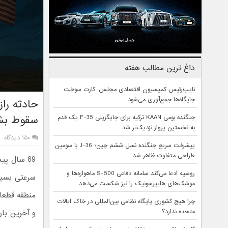
داغ ترین مطالب هفته
نایب‌رئیس کمیسیون اقتصادی مجلس: کارت سوخت
جایگاه‌ها جمع‌آوری می‌شود
حادثه راز
سقوط بشق
جنگنده بومی KAAN ترکیه برای جایگزینی F-35 یک قدم
به نخستین پرواز نزدیک‌تر شد
۱۵۰ دیدگاه
پیشرفت سریع جنگنده نسل ششم چین؛ J-36 با سومین
طراحی متفاوت ظاهر شد
روسیه ادعا می‌کند سامانه دفاعی S-500 ماهواره‌ها و
سرعتی بسیار
موشک‌های هایپرسونیک را نیز شکست می‌دهد
منطقه قطعات
چرا هیچ کشوری پایگاه نظامی بین‌المللی در خاک ایالات
متحده ندارد؟
و آخرین بار