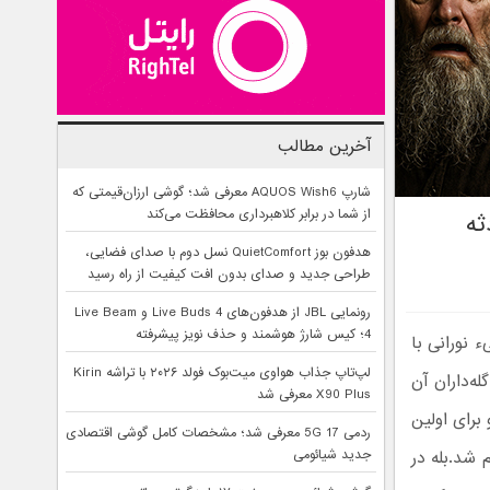
آخرین مطالب
شارپ AQUOS Wish6 معرفی شد؛ گوشی ارزان‌قیمتی که
از شما در برابر کلاهبرداری محافظت می‌کند
ثه
هدفون بوز QuietComfort نسل دوم با صدای فضایی،
طراحی جدید و صدای بدون افت کیفیت از راه رسید
رونمایی JBL از هدفون‌های Live Buds 4 و Live Beam
4؛ کیس شارژ هوشمند و حذف نویز پیشرفته
بود که یک شیء نورانی با
لپ‌تاپ جذاب هواوی میت‌بوک فولد ۲۰۲۶ با تراشه Kirin
ه‌داران آن
X90 Plus معرفی شد
برای اولین
ردمی 17 5G معرفی شد؛ مشخصات کامل گوشی اقتصادی
 شد.بله در
جدید شیائومی