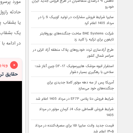
کاهش ۹۱ درصدی متقاضیان در طرح فروش جدید ایران
مورد پرسرو
خودرو
حادثه رازو
سایپا شرایط فروش مشارکت در تولید کوییک S را در
مرداد 1405 اعلام کرد
یک بشقاب پ
شرکت BAE Systems ساخت جنگنده‌های یوروفایتر
تایفون برای ترکیه را کلید زد
در ادامه با
طرح آزادسازی تردد خودروهای پلاک منطقه آزاد انزلی در
سراسر شمال کشور
ویدی
استقرار انبوه موشک هایپرسونیک DF-17 چین آغاز شد؛
سلاحی با رهگیری بسیار دشوار
حقایق ترس
آمریکا پس از سه دهه موتور کاملا جدیدی برای
جنگنده‌های خود می‌سازد
شرایط فروش دنا پلاس EF7P در مرداد 1405 اعلام شد
شرایط فروش اقساطی جک J4 کرمان موتور در مرداد
1405
قیمت جدید وانت سایپا ۱۵۱ برای مصرف‌کننده در مرداد
۱۴۰۵ اعلام شد