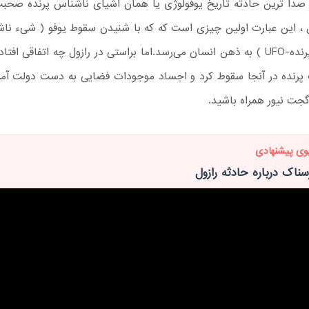
 صدا ترین حادثه تاریخ یوفولوژی یا همان اشیای ناشناس پرنده صحبت
ل ، این عبارت اولین چیزی است که که با شنیدن سقوط یوفو ( شیء نا
یا بشقاب پرنده-UFO ) به ذهن انسان می‌رسد.اما براستی در رازول چه اتفاقی افتا
رنده در آنجا سقوط کرد و اجساد موجودات فضایی به دست دولت آمریک
 گجت نیور همراه باشید.
وی پیشنهادی
ناک درباره حادثه رازول