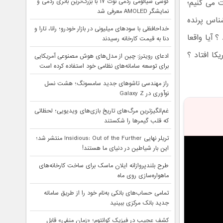
 می کنیم؛
گوشی شیائومی ردمی نوت ۱۷ با بزرگ‌ترین باتری ردمی و
نمایشگر AMOLED معرفی شد
شناس پرنده
خداحافظی با سودهای میلیونی در بازار خودرو؛ رانا، تارا و
د ؟ آیا واقعا
دنا به قیمت کارخانه رسیدند
ا افتاد ؟
ادعای رویترز: چین از مدل‌های هوش مصنوعی آمریکایی
برای توسعه سامانه‌های نظامی خود استفاده کرده است
راز مهندسی تاشوهای جدید سامسونگ؛ هشت نسل
نوآوری در Galaxy Z
غم‌انگیزترین مرگ‌های تاریخ بازی‌های ویدیویی؛ لحظاتی
که قلب گیمرها را شکستند
تریلر نهایی Insidious: Out of the Further منتشر شد؛
این بار شیاطین در دنیای ما هستند!
طرح بلندپروازانه ایلان ماسک برای ساخت کارخانه‌های
ماهواره‌سازی روی ماه
تمامی حساب‌های بانکی به‌نام خود را از طریق سامانه
جدید بانک مرکزی ببینید
کشف عجیب در فیزیک کوانتوم؛ «زمان منفی» قابل