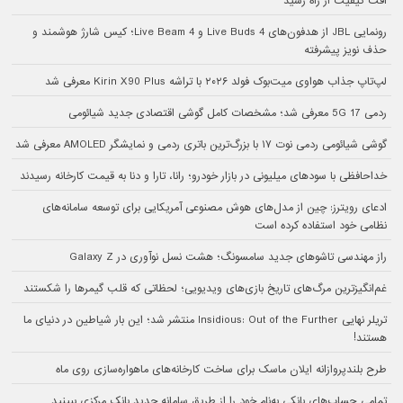
افت کیفیت از راه رسید
رونمایی JBL از هدفون‌های Live Buds 4 و Live Beam 4؛ کیس شارژ هوشمند و
حذف نویز پیشرفته
لپ‌تاپ جذاب هواوی میت‌بوک فولد ۲۰۲۶ با تراشه Kirin X90 Plus معرفی شد
ردمی 17 5G معرفی شد؛ مشخصات کامل گوشی اقتصادی جدید شیائومی
گوشی شیائومی ردمی نوت ۱۷ با بزرگ‌ترین باتری ردمی و نمایشگر AMOLED معرفی شد
خداحافظی با سودهای میلیونی در بازار خودرو؛ رانا، تارا و دنا به قیمت کارخانه رسیدند
ادعای رویترز: چین از مدل‌های هوش مصنوعی آمریکایی برای توسعه سامانه‌های
نظامی خود استفاده کرده است
راز مهندسی تاشوهای جدید سامسونگ؛ هشت نسل نوآوری در Galaxy Z
غم‌انگیزترین مرگ‌های تاریخ بازی‌های ویدیویی؛ لحظاتی که قلب گیمرها را شکستند
تریلر نهایی Insidious: Out of the Further منتشر شد؛ این بار شیاطین در دنیای ما
هستند!
طرح بلندپروازانه ایلان ماسک برای ساخت کارخانه‌های ماهواره‌سازی روی ماه
تمامی حساب‌های بانکی به‌نام خود را از طریق سامانه جدید بانک مرکزی ببینید