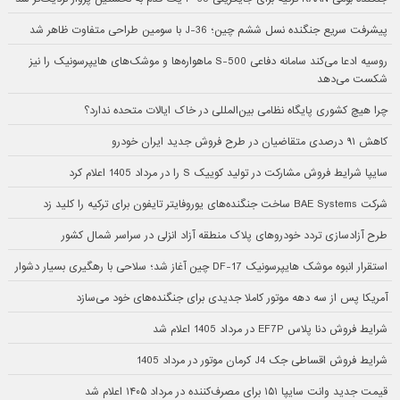
پیشرفت سریع جنگنده نسل ششم چین؛ J-36 با سومین طراحی متفاوت ظاهر شد
روسیه ادعا می‌کند سامانه دفاعی S-500 ماهواره‌ها و موشک‌های هایپرسونیک را نیز
شکست می‌دهد
چرا هیچ کشوری پایگاه نظامی بین‌المللی در خاک ایالات متحده ندارد؟
کاهش ۹۱ درصدی متقاضیان در طرح فروش جدید ایران خودرو
سایپا شرایط فروش مشارکت در تولید کوییک S را در مرداد 1405 اعلام کرد
شرکت BAE Systems ساخت جنگنده‌های یوروفایتر تایفون برای ترکیه را کلید زد
طرح آزادسازی تردد خودروهای پلاک منطقه آزاد انزلی در سراسر شمال کشور
استقرار انبوه موشک هایپرسونیک DF-17 چین آغاز شد؛ سلاحی با رهگیری بسیار دشوار
آمریکا پس از سه دهه موتور کاملا جدیدی برای جنگنده‌های خود می‌سازد
شرایط فروش دنا پلاس EF7P در مرداد 1405 اعلام شد
شرایط فروش اقساطی جک J4 کرمان موتور در مرداد 1405
قیمت جدید وانت سایپا ۱۵۱ برای مصرف‌کننده در مرداد ۱۴۰۵ اعلام شد