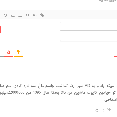
نام
ایمیل
ج
خریدم هرروز تو خیابون ک
اسقاطی
پاسخ