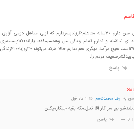
اسم
سلام ۵۵سال سن دارم ۳۰ساله متاهلم۲فرزندپسردارم که اولی متاهل دوم
هیچگونه بیمه ای نداشته و ندارم تمام ز
دونفربمبلغ۲۹۹۰است هیج درآمد 
ابیدقشرضعیف مردم را.
پاسخ
Sa
سخ به
رضا محمدقاسم
1 ماه قبل
بلندشو برو سر کار آقا تنبل.مگه بقیه چیکارمیکنن
0
پاسخ