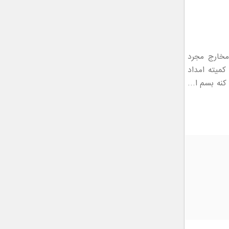
ی آزاری مخارج مجرد
ندگی من وهمسرمفقط یارانه۱۲۰۰ومستمری کمیته امداد
دیگری هم ندارم حالا هرکه می‌تونه ۳۰روزبا۴۲۰۰زندگی کنه بسم ا…