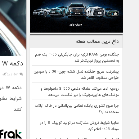
داغ ترین مطالب هفته
جنگنده بومی KAAN ترکیه برای جایگزینی F-35 یک قدم
به نخستین پرواز نزدیک‌تر شد
دکمه W در گیربکس اتوماتیک چه کاربردی دارد؟
پیشرفت سریع جنگنده نسل ششم چین؛ J-36 با سومین
۵۳ دیدگاه
طراحی متفاوت ظاهر شد
دکم
روسیه ادعا می‌کند سامانه دفاعی S-500 ماهواره‌ها و
موشک‌های هایپرسونیک را نیز شکست می‌دهد
شرایط دشوا
چرا هیچ کشوری پایگاه نظامی بین‌المللی در خاک ایالات
کنند.
متحده ندارد؟
سایپا شرایط فروش مشارکت در تولید کوییک S را در
مرداد 1405 اعلام کرد