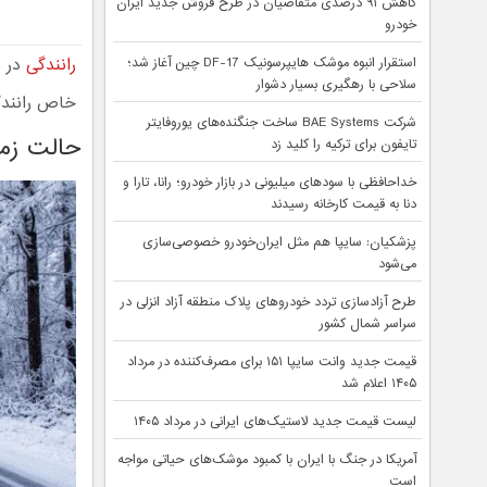
کاهش ۹۱ درصدی متقاضیان در طرح فروش جدید ایران
خودرو
رانندگی
در ف
استقرار انبوه موشک هایپرسونیک DF-17 چین آغاز شد؛
سلاحی با رهگیری بسیار دشوار
خاص رانندگی
شرکت BAE Systems ساخت جنگنده‌های یوروفایتر
حالت زمستانه (W) چ
تایفون برای ترکیه را کلید زد
خداحافظی با سودهای میلیونی در بازار خودرو؛ رانا، تارا و
دنا به قیمت کارخانه رسیدند
پزشکیان: سایپا هم مثل ایران‌خودرو خصوصی‌سازی
می‌شود
طرح آزادسازی تردد خودروهای پلاک منطقه آزاد انزلی در
سراسر شمال کشور
قیمت جدید وانت سایپا ۱۵۱ برای مصرف‌کننده در مرداد
۱۴۰۵ اعلام شد
لیست قیمت جدید لاستیک‌های ایرانی در مرداد ۱۴۰۵
آمریکا در جنگ با ایران با کمبود موشک‌های حیاتی مواجه
است