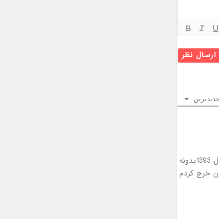
دیدترین
اون بنده خدا میگه بابام یه RD سبز ارث گذاشت واسم داغ منو تازه کردی منم سال 1393یدونه
اپوت ماشین من بالا بودتا سال 1395 من 22000000میلیون خرج کردم