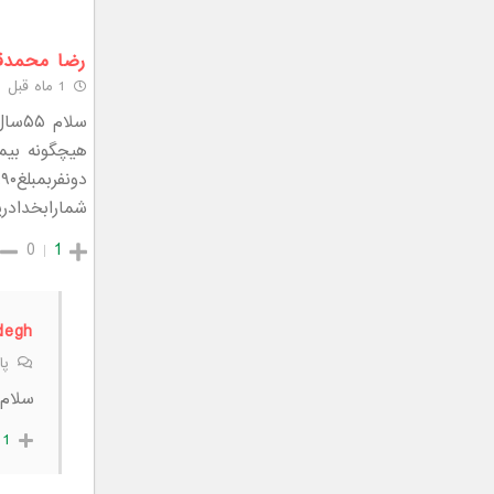
رضا محمدق
1 ماه قبل
شمارابخدادری
0
1
degh
پا
سلام.
1