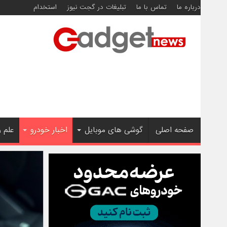
درباره ما
تماس با ما
تبلیغات در گجت نیوز
استخدام
صفحه اصلی
گوشی های موبایل
اخبار خودرو
علم 