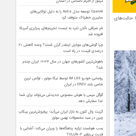
مرموز از اجرام ناشناس در آسمان
OpenAI توسعه مدل Astra را به دلیل توانایی‌های
 حالت‌های
سایبری خطرناک متوقف کرد
نام صرافی «آبان‌ تتر» به لیست تحریم‌های رمزارزی آمریکا
افزوده شد
چرا گوشی‌های موبایل اینقدر گران شدند؟ وعده کاهش ۲۰
درصدی قیمت در راه است
باهوش‌ترین کشورهای جهان در سال ۲۰۲۶؛ ایران چندم
شد؟
رونمایی خودرو IM LS9 توسط نیکا موتور ، لوکس ترین
شاسی بلند EREV در ایران
گوگل مپس با هوش مصنوعی جدیدش می‌تواند برای شما
غذا سفارش دهد
گریت وال کنون به بازار ایران می‌آید؛ پرفروش‌ترین پیکاپ
چین در سبد محصولات بهمن موتور
بمب هوشمند ترکیه پناهگاه‌ها را ویران می‌کند؛ آشنایی با
قدرت بی‌نظیر TOLUN-P