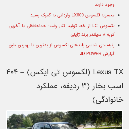
وجود دارند
محموله لکسوس LX600 وارداتی به گمرک رسید
لکسوس LC از خط تولید کنار رفت؛ خداحافظی با آخرین
کوپه ۸ سیلندر برند ژاپنی
رتبه‌بندی شاسی بلندهای لکسوس از بدترین تا بهترین طبق
گزارش JD POWER
Lexus TX (لکسوس تی ایکس) – ۴۰۴
اسب بخار (۳ ردیفه، عملکرد
خانوادگی)