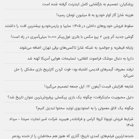
پزشکیان: تصمیم به بازگشایی کامل اینترنت گرفته شده است
هزینه شارژ گاز کولر خودرو به ۵ میلیون تومان رسید!
سقوط فروش خودروهای داخلی در ۱۴۰۵؛ سایپا و پارس‌خودرو بیشترین افت را داشتند
گوشی جدید آنر وین ۲ پرو مکس با باتری غول‌پیکر ۱۰،۰۰۰ میلی‌آمپری در راه است!
پایانه قیطریه و جوانمرد به شبکه شارژ تاکسی‌های برقی تهران اضافه می‌شوند
دارپا به دنبال موشک فراصوت انقلابی؛ تسلیحات هوایی آمریکا کهنه شد
ترفند معروف گیمرهای قدیمی اشتباه بود؛ فوت کردن کارتریج بازی مشکل را حل
نمی‌کرد
شایعه افزایش قیمت آیفون ۱۷: اپل جمعه تصمیم می‌گیرد!
دلیل محبوبیت ماینکرافت؛ چگونه یک بازی پیکسلی پرفروش‌ترین عنوان تاریخ شد؟
چگونه یک اتاق معمولی را به استودیوی تولید محتوا تبدیل کنیم؟
شرایط فروش تویوتا کرولا کراس و فرانتلندر هیبرید شرکت امیر تجارت سپنتا – مرداد
۱۴۰۵
خنده‌دارترین فیلم‌های کمدی تاریخ؛ آثاری که هنوز هم مخاطبان را از خنده روده‌بر