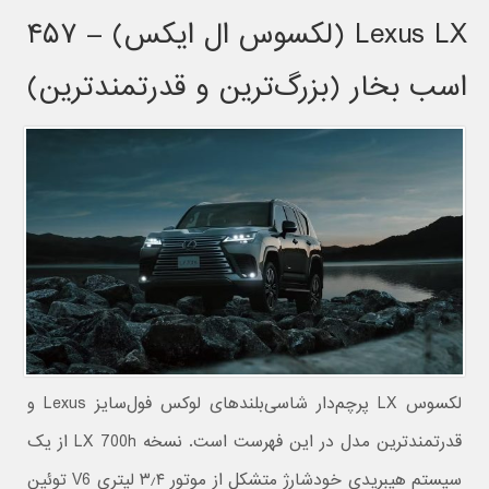
Lexus LX (لکسوس ال ایکس) – ۴۵۷
اسب بخار (بزرگ‌ترین و قدرتمندترین)
لکسوس LX پرچم‌دار شاسی‌بلندهای لوکس فول‌سایز Lexus و
قدرتمندترین مدل در این فهرست است. نسخه LX 700h از یک
سیستم هیبریدی خودشارژ متشکل از موتور ۳٫۴ لیتری V6 توئین