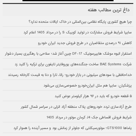
داغ ترین مطالب هفته
چرا هیچ کشوری پایگاه نظامی بین‌المللی در خاک ایالات متحده ندارد؟
سایپا شرایط فروش مشارکت در تولید کوییک S را در مرداد 1405 اعلام کرد
کاهش ۹۱ درصدی متقاضیان در طرح فروش جدید ایران خودرو
استقرار انبوه موشک هایپرسونیک DF-17 چین آغاز شد؛ سلاحی با رهگیری بسیار دشوار
شرکت BAE Systems ساخت جنگنده‌های یوروفایتر تایفون برای ترکیه را کلید زد
خداحافظی با سودهای میلیونی در بازار خودرو؛ رانا، تارا و دنا به قیمت کارخانه رسیدند
پزشکیان: سایپا هم مثل ایران‌خودرو خصوصی‌سازی می‌شود
۵ قطعه خودرو که باید در ۹۶ هزار کیلومتر عوض کنید
طرح آزادسازی تردد خودروهای پلاک منطقه آزاد انزلی در سراسر شمال کشور
شرایط فروش اقساطی جک J4 کرمان موتور در مرداد 1405
یاماها GTS1000؛ موتورسیکلتی که جلوتر از زمانش بود و مسیر آینده را هموار کرد