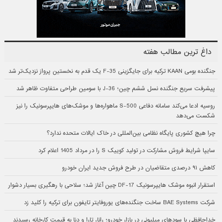
داغ ترین مطالب هفته
جنگنده بومی KAAN ترکیه برای جایگزینی F-35 یک قدم به نخستین پرواز نزدیک‌تر شد
پیشرفت سریع جنگنده نسل ششم چین؛ J-36 با سومین طراحی متفاوت ظاهر شد
روسیه ادعا می‌کند سامانه دفاعی S-500 ماهواره‌ها و موشک‌های هایپرسونیک را نیز
شکست می‌دهد
چرا هیچ کشوری پایگاه نظامی بین‌المللی در خاک ایالات متحده ندارد؟
سایپا شرایط فروش مشارکت در تولید کوییک S را در مرداد 1405 اعلام کرد
کاهش ۹۱ درصدی متقاضیان در طرح فروش جدید ایران خودرو
استقرار انبوه موشک هایپرسونیک DF-17 چین آغاز شد؛ سلاحی با رهگیری بسیار دشوار
شرکت BAE Systems ساخت جنگنده‌های یوروفایتر تایفون برای ترکیه را کلید زد
خداحافظی با سودهای میلیونی در بازار خودرو؛ رانا، تارا و دنا به قیمت کارخانه رسیدند