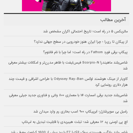
آخرین مطالب
ماتریکس ۵ در راه است؛ تاریخ احتمالی اکران مشخص شد
از پیکان تا ری‌را ؛ چرا ایران هنوز خودرویی در سطح جهانی ندارد؟
پیکاپ برقی فورد Fathom در راه است؛ اما چرا با نام فانتوم؟
شاسی‌بلند ماهیندرا Scorpio-N فیس‌لیفت با ظاهر مدرن‌تر و امکانات بیشتر معرفی
شد
کاویار از عینک هوشمند لوکس Odyssey Ray-Ban با طراحی اشرافی و قیمت چند
هزار دلاری رونمایی کرد
شاسی‌بلند جدید برقی اسمارت #۱ با معماری ۸۰۰ ولتی و فناوری جدید جیلی معرفی
شد
رامبل بی سوپرشارژر؛ ابرپیکاپ ۹۰۰ اسب بخاری رم وارد میدان شد
اچ پی اومنی پد ۱۲ معرفی شد؛ تبلت هیبریدی با قابلیت تبدیل به لپ‌تاپ
شاسی‌بلند پلاگین هیبریدی بیوک الکترا E7 با برد بیش از 1600 کیلومتر معرفی شد