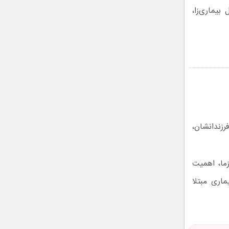
بیماری‌زا،
رزندانشان،
ما، اهمیت
اری مبتلا