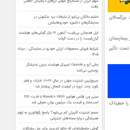
سهم ایران از استخراج جهانی ارزهای دیجیتال کاهش
یافت
حد به مواد بی‌ضرر است که در بیش از ۳۰ درصد بزرگسالان
خشم مالکان بی‌ام‌و از تبلیغات مرد عنکبوتی در
نمایشگرهای داشبورد خودروهایشان
اپل همچنان بی‌رقیب؛ آیفون ۱۷ بازار گوشی‌های هوشمند
 بیمارستان
گران‌قیمت را در دست گرفت
تحت تأثیر
شرایط فروش محصولات ایران خودرو در نمایندگی – مرداد
۱۴۰۵
جانی آیو و OpenAI اسپیکر هوشمند بدون نمایشگر
رونمایی می‌کنند
سریع‌ترین اینترنت جهان در سال ۲۰۲۶؛ امارات و قطر
رکورد زدند، اروپا در کیفیت اتصال پیشتاز شد
مینی ون لوکس هواوی Maextro V800 با قدرت 530
 را خطرناک
اسب‌بخار و قیمت یک میلیون یوان معرفی شد
حجم اینترنت کاربران کم می‌شود؟ پاسخ رگولاتوری به ابهام
همیشگی درباره بسته‌های اینترنتی
گوشی جاه‌طلبانه‌ای که خالق اندروید برای حل مشکلات