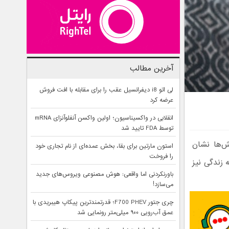
آخرین مطالب
لی اتو i8 دیفرانسیل عقب را برای مقابله با افت فروش
عرضه کرد
انقلابی در واکسیناسیون؛ اولین واکسن آنفلوآنزای mRNA
توسط FDA تایید شد
ش‌ها نشان
استون مارتین برای بقا، بخش عمده‌ای از نام تجاری خود
را فروخت
 زندگی نیز
باورنکردنی اما واقعی: هوش مصنوعی ویروس‌های جدید
می‌سازد!
چری جتور F700 PHEV؛ قدرتمندترین پیکاپ هیبریدی با
عمق آب‌رویی ۹۰۰ میلی‌متر رونمایی شد