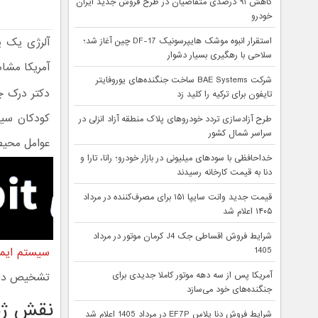
کاهش ۹۱ درصدی متقاضیان در طرح فروش جدید ایران
خودرو
استقرار انبوه موشک هایپرسونیک DF-17 چین آغاز شد؛
سلاحی با رهگیری بسیار دشوار
آمریکا مشا
شرکت BAE Systems ساخت جنگنده‌های یوروفایتر
دکتر درک چ
تایفون برای ترکیه را کلید زد
کودکان سین
طرح آزادسازی تردد خودروهای پلاک منطقه آزاد انزلی در
سراسر شمال کشور
عوامل محیطی
خداحافظی با سودهای میلیونی در بازار خودرو؛ رانا، تارا و
دنا به قیمت کارخانه رسیدند
قیمت جدید وانت سایپا ۱۵۱ برای مصرف‌کننده در مرداد
۱۴۰۵ اعلام شد
شرایط فروش اقساطی جک J4 کرمان موتور در مرداد
سیستم ایم
1405
تشخیص داده
آمریکا پس از سه دهه موتور کاملا جدیدی برای
جنگنده‌های خود می‌سازد
نقش ژنت
شرایط فروش دنا پلاس EF7P در مرداد 1405 اعلام شد