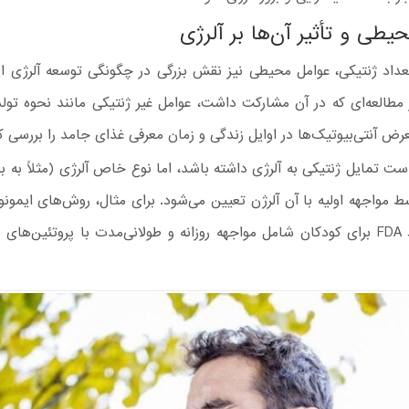
یطی و تأثیر آن‌ها بر آلرژی
عداد ژنتیکی، عوامل محیطی نیز نقش بزرگی در چگونگی توسعه آلرژی ایف
مطالعه‌ای که در آن مشارکت داشت، عوامل غیر ژنتیکی مانند نحوه تولد ن
رض آنتی‌بیوتیک‌ها در اوایل زندگی و زمان معرفی غذای جامد را بررسی کر
ت تمایل ژنتیکی به آلرژی داشته باشد، اما نوع خاص آلرژی (مثلاً به با
سط مواجهه اولیه با آن آلرژن تعیین می‌شود. برای مثال، روش‌های ایمونوت
شده توسط FDA برای کودکان شامل مواجهه روزانه و طولانی‌مدت با پروتئین‌های