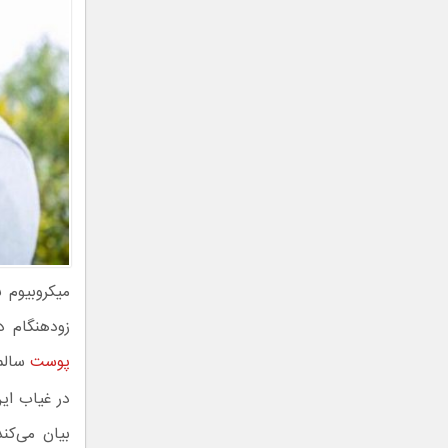
میکروبیوم ب
زودهنگام د
پوست
سالم 
در غیاب این
بیان می‌کن