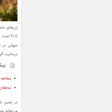
ژن‌های متعد
FLG است. این ژن در توسعه سد رطوبتی پوست تأثیرگذار است.
درماتیت آلر
بیش
مطالعه 
محققان نروژی از در
در چنین شر
می‌تواند من