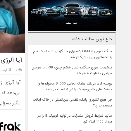
داغ ترین مطالب هفته
جنگنده بومی KAAN ترکیه برای جایگزینی F-35 یک قدم
به نخستین پرواز نزدیک‌تر شد
آیا آلرژ
پیشرفت سریع جنگنده نسل ششم چین؛ J-36 با سومین
۰
ارسال
طراحی متفاوت ظاهر شد
آیا آلرژی 
روسیه ادعا می‌کند سامانه دفاعی S-500 ماهواره‌ها و
موشک‌های هایپرسونیک را نیز شکست می‌دهد
می‌دهد که ژ
چرا هیچ کشوری پایگاه نظامی بین‌المللی در خاک ایالات
تأثیر بسزایی
متحده ندارد؟
سایپا شرایط فروش مشارکت در تولید کوییک S را در
مرداد 1405 اعلام کرد