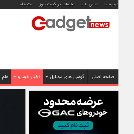
درباره ما
تماس با ما
تبلیغات در گجت نیوز
استخدام
صفحه اصلی
گوشی های موبایل
اخبار خودرو
علم 