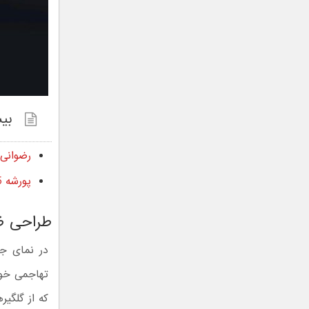
بیش
رضوانی ونجنس ۰۰۷ معرفی شد؛ خ
پورشه 935 رضوانی RR1 935 رونمایی شد؛ ادای احترام 750 اسب بخاری به اسطوره لمانز
طراحی ظ
در نمای جل
که از گلگی