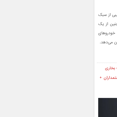
یبی از سبک
نین از یک
یک LED آن، حس و حال خودروهای
ن می‌دهد.
مداران +