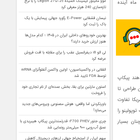
لنوو مانیتور گیمینگ خمیده Legion 27Q-2c را با نرخ
ماه آینده
تازه‌سازی 240 هرتز معرفی کرد
نیسان قشقایی E-Power رکورد جهانی پیمایش با یک
باک را ثبت کرد
بهترین خودروهای داخلی ایران در ۱۴۰۵ ؛ کدام مدل‌ها
هنوز ارزش خرید دارند؟
لی اتو i8 دیفرانسیل عقب را برای مقابله با افت فروش
عرضه کرد
انقلابی در واکسیناسیون؛ اولین واکسن آنفلوآنزای mRNA
توسط FDA تایید شد
هند پیکاپ
استون مارتین برای بقا، بخش عمده‌ای از نام تجاری خود
طراحی‌ تا
را فروخت
یکا تفاوت
باورنکردنی اما واقعی: هوش مصنوعی ویروس‌های جدید
وپولینو را
می‌سازد!
نان بسیار
چری جتور F700 PHEV؛ قدرتمندترین پیکاپ هیبریدی با
عمق آب‌رویی ۹۰۰ میلی‌متر رونمایی شد
سهم ایران از استخراج جهانی ارزهای دیجیتال کاهش