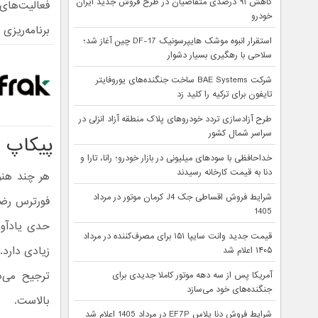
کاهش ۹۱ درصدی متقاضیان در طرح فروش جدید ایران
فعالیت‌های
خودرو
برنامه‌ریزی شده و ا
استقرار انبوه موشک هایپرسونیک DF-17 چین آغاز شد؛
سلاحی با رهگیری بسیار دشوار
شرکت BAE Systems ساخت جنگنده‌های یوروفایتر
تایفون برای ترکیه را کلید زد
طرح آزادسازی تردد خودروهای پلاک منطقه آزاد انزلی در
سراسر شمال کشور
پیکاپ 
خداحافظی با سودهای میلیونی در بازار خودرو؛ رانا، تارا و
دنا به قیمت کارخانه رسیدند
هر چند هنو
شرایط فروش اقساطی جک J4 کرمان موتور در مرداد
فورترس رضو
1405
حدی یادآور
قیمت جدید وانت سایپا ۱۵۱ برای مصرف‌کننده در مرداد
زیادی دارد.
۱۴۰۵ اعلام شد
ترجیح می‌د
آمریکا پس از سه دهه موتور کاملا جدیدی برای
جنگنده‌های خود می‌سازد
بالاست.
شرایط فروش دنا پلاس EF7P در مرداد 1405 اعلام شد