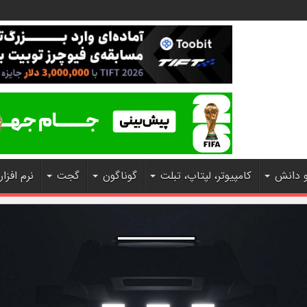
و دانش
کامپیوتر، لپتاپ، تبلت
گوناگون
گجت
نرم افزار