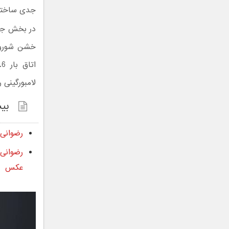
جدی ساخته
در بخش جانب
خشن شورولت
لامبورگینی 
بیش
رضوانی ن
رضوانی
عکس