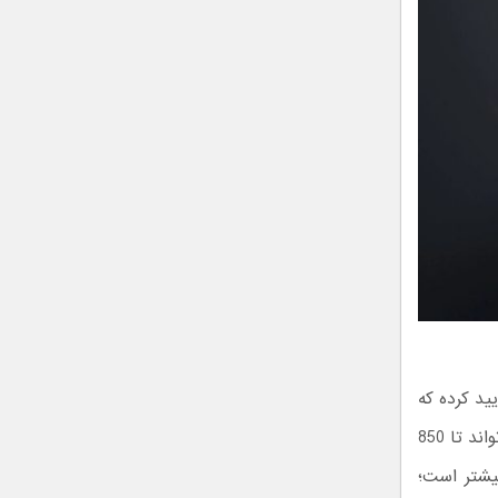
 سازنده تأیید کرده که
این پیکاپ به یک موتور V8 سوپرشارژ 5.2 لیتری مجهز خواهد بود. این پیشرانه می‌تواند تا 850
ن عدد حتی از قدرت Ford F-150 Raptor R هم بیشتر است؛