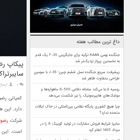
داغ ترین مطالب هفته
جنگنده بومی KAAN ترکیه برای جایگزینی F-35 یک قدم
به نخستین پرواز نزدیک‌تر شد
سایبرتراک
پیشرفت سریع جنگنده نسل ششم چین؛ J-36 با سومین
طراحی متفاوت ظاهر شد
۰
ارسال
روسیه ادعا می‌کند سامانه دفاعی S-500 ماهواره‌ها و
موشک‌های هایپرسونیک را نیز شکست می‌دهد
کمپانی رضوا
چرا هیچ کشوری پایگاه نظامی بین‌المللی در خاک ایالات
دارد. این هیولای ۸۵۰ اسبی چ
متحده ندارد؟
شرکت
رضوا
سایپا شرایط فروش مشارکت در تولید کوییک S را در
مرداد 1405 اعلام کرد
است. این پ