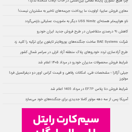
چرا هیچ کشوری پایگاه نظامی بین‌المللی در خاک ایالات متحده ندارد؟
معاون فروش سایپا: اولویت ما پرداخت جریمه‌های تاخیر به مشتریان نیست!
ناو هواپیمابر هسته‌ای USS Nimitz دیگر به ماموریت عملیاتی بازنمی‌گردد
کاهش ۹۱ درصدی متقاضیان در طرح فروش جدید ایران خودرو
شرکت BAE Systems ساخت جنگنده‌های یوروفایتر تایفون برای ترکیه را کلید زد
طرح آزادسازی تردد خودروهای پلاک منطقه آزاد انزلی در سراسر شمال کشور
شرایط فروش محصولات مدیران خودرو در مرداد ۱۴۰۵ اعلام شد
جیلی آزکارا ؛ مشخصات فنی، امکانات رفاهی و قیمت کراس اوور دو دیفرانسیل فردا
موتورز
شرایط فروش دنا پلاس EF7P در مرداد 1405 اعلام شد
آمریکا پس از سه دهه موتور کاملا جدیدی برای جنگنده‌های خود می‌سازد