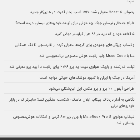
سرما!
رضوانی Beast X معرفی شد؛ ۱۵۶۰ اسب بخار قدرت در هایپرکار جدید
طراح جنجالی نیسان جوک چه خوابی برای آینده خودروهای نیسان دیده است؟
۵ قطعه خودرو که باید در ۹۶ هزار کیلومتر عوض کنید
واتساپ ویژگی‌های جدیدی برای گروه‌ها معرفی کرد؛ از نظرسنجی تا تگ همگانی
متا با Muse Code وارد رقابت هوش مصنوعی برنامه‌نویسی شد
تبلت قدرتمند و باریک هواوی میت پد پرو ۲۰۲۶ برای رقابت با آیپد پرو معرفی شد
آمریکا در جنگ با ایران با کمبود موشک‌های حیاتی مواجه است
طراحی آیفون ۲۰ پرو و پرو مکس اپل این‌شکلی می‌شود
نگاهی به آمار دردناک پیکاپ ایلان ماسک؛ شکست سنگین تسلا سایبرتراک در بازار
خودروهای برقی
لپ‌تاپ هواوی MateBook Pro S با وزن زیر ۸۰۰ گرمی و امکانات هوش‌مصنوعی
رونمایی شد