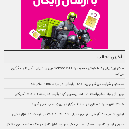
آخرین مطالب
شکار زیردریایی‌ها با هوش مصنوعی؛ SensorMAX نیروی دریایی آمریکا را دگرگون
می‌کند
نخستین شرایط فروش تویوتا BZ5 وارداتی در مرداد 1405 اعلام شد
چین از پهپاد عظیم‌الجثه GJ-3A رونمایی کرد؛ رقیب قدرتمند MQ-9B آمریکایی
هسته اهریمنی؛ داستان دو حادثه مرگبار در پروژه بمب اتمی آمریکا
اولین شاسی‌بلند آفرودی هواوی معرفی شد؛ Stelato G9 با قیمت 65 هزار دلاری
معرفی اولین کامیون معدنی سدیم یونی جهان؛ شارژ کامل در ۲۰ دقیقه، بدون مشکل