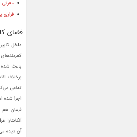
معرفی ل
فراری پ
فضای کا
داخل کابین
کمربندهای 
باعث شده ف
برخلاف انت
اجرا شده ا
فرمان هم م
آلکانتارا 
آن دیده می