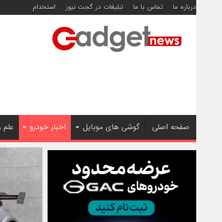
درباره ما
تماس با ما
تبلیغات در گجت نیوز
استخدام
صفحه اصلی
گوشی های موبایل
اخبار خودرو
علم 