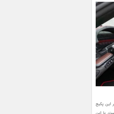
صوری هیچ ارتقای فنی برای افزایش قدرت پورشه 911 توربو S در این پکیج
ت. با این