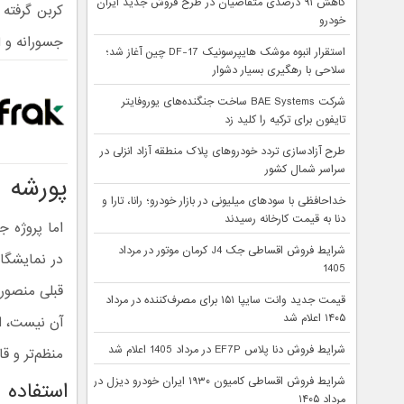
کاهش ۹۱ درصدی متقاضیان در طرح فروش جدید ایران
کربن گرفته 
خودرو
جسورانه و ا
استقرار انبوه موشک هایپرسونیک DF-17 چین آغاز شد؛
سلاحی با رهگیری بسیار دشوار
شرکت BAE Systems ساخت جنگنده‌های یوروفایتر
تایفون برای ترکیه را کلید زد
طرح آزادسازی تردد خودروهای پلاک منطقه آزاد انزلی در
سراسر شمال کشور
پورشه 911 توربو S منصوری
خداحافظی با سودهای میلیونی در بازار خودرو؛ رانا، تارا و
دنا به قیمت کارخانه رسیدند
اما پروژه 
شرایط فروش اقساطی جک J4 کرمان موتور در مرداد
1405
قبلی منصوری
قیمت جدید وانت سایپا ۱۵۱ برای مصرف‌کننده در مرداد
۱۴۰۵ اعلام شد
آن نیست، ام
شرایط فروش دنا پلاس EF7P در مرداد 1405 اعلام شد
منظم‌تر و قا
شرایط فروش اقساطی کامیون ۱۹۳۰ ایران خودرو دیزل در
استفاده 
مرداد ۱۴۰۵