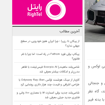
آخرین مطالب
از پیکان تا ری‌را ؛ چرا ایران هنوز خودرویی در سطح
جهانی ندارد؟
پیکاپ برقی فورد Fathom در راه است؛ اما چرا با نام
فانتوم؟
سخه ارتقایافته پورشه 911 توربو S با طراحی لوکس و
شاسی‌بلند ماهیندرا Scorpio-N فیس‌لیفت با ظاهر
مدرن‌تر و امکانات بیشتر معرفی شد
کاویار از عینک هوشمند لوکس Odyssey Ray-Ban با
و جنجالی
طراحی اشرافی و قیمت چند هزار دلاری رونمایی کرد
، گاه نظر
شاسی‌بلند جدید برقی اسمارت #۱ با معماری ۸۰۰ ولتی و
فناوری جدید جیلی معرفی شد
 بدنه فیبر