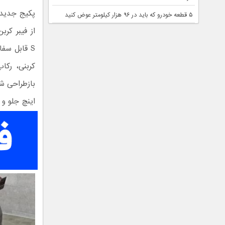
پکیج جدید 
۵ قطعه خودرو که باید در ۹۶ هزار کیلومتر عوض کنید
S قابل سف
کربنی، رکا
اینچ جلو و 22 اینچ عقب عرضه می‌شوند.