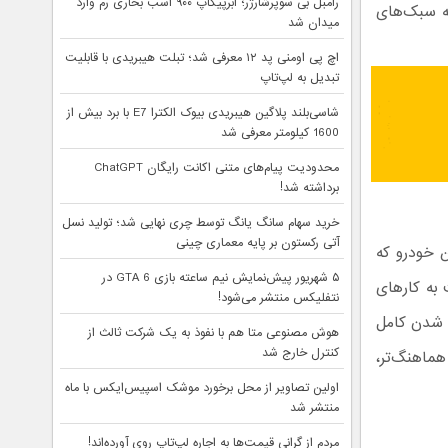
رامبل بی سوپرشارژر؛ ابرپیکاپ ۹۰۰ اسب بخاری رم وارد
به سبک‌های
میدان شد
اچ پی اومنی پد ۱۲ معرفی شد؛ تبلت هیبریدی با قابلیت
تبدیل به لپ‌تاپ
شاسی‌بلند پلاگین هیبریدی بیوک الکترا E7 با برد بیش از
1600 کیلومتر معرفی شد
محدودیت پیام‌های متنی اکانت رایگان ChatGPT
برداشته شد!
خرید سهام سانگ‌ یانگ توسط چری نهایی شد؛ تولید نسل
آتی رکستون بر پایه معماری چینی
 خودرو که
۵ شهریور پیش‌نمایش نیم ساعته بازی GTA 6 در
 نسبت به کارهای
نتفلیکس منتشر می‌شود!
ک شدن کامل
هوش مصنوعی متا هم با نفوذ به یک شرکت ثالث از
کنترل خارج شد
هماهنگ‌تر،
اولین تصاویر از محل برخورد موشک اسپیس‌ایکس با ماه
منتشر شد
مردم از گرانی قیمت‌ها به اجاره لپ‌تاپ روی آورده‌اند!