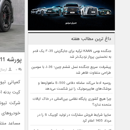
داغ ترین مطالب هفته
جنگنده بومی KAAN ترکیه برای جایگزینی F-35 یک قدم
به نخستین پرواز نزدیک‌تر شد
پورشه 911 توربو S منصوری ؛ لوکس، خشن و غیرمنتظره
پیشرفت سریع جنگنده نسل ششم چین؛ J-36 با سومین
۰
ارسال
طراحی متفاوت ظاهر شد
روسیه ادعا می‌کند سامانه دفاعی S-500 ماهواره‌ها و
موشک‌های هایپرسونیک را نیز شکست می‌دهد
کیت بدنه ا
چرا هیچ کشوری پایگاه نظامی بین‌المللی در خاک ایالات
شرکت تیون
متحده ندارد؟
خودروهای ل
سایپا شرایط فروش مشارکت در تولید کوییک S را در
مرداد 1405 اعلام کرد
مساعد منتقد