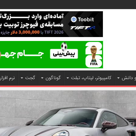
و دانش
کامپیوتر، لپتاپ، تبلت
گوناگون
گجت
نرم افزار