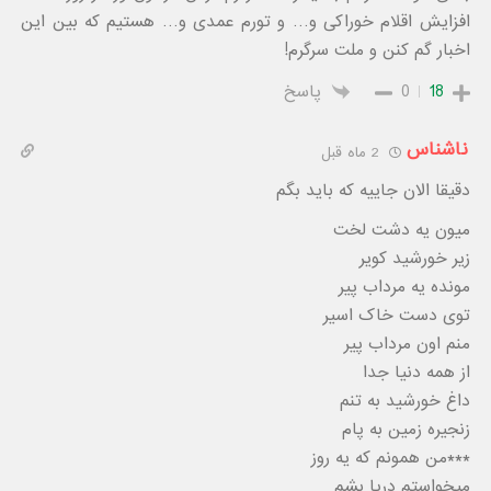
افزایش اقلام خوراکی و… و تورم عمدی و… هستیم که بین این
اخبار گم کنن و ملت سرگرم!
18
0
پاسخ
ناشناس
2 ماه قبل
دقیقا الان جاییه که باید بگم
میون یه دشت لخت
زیر خورشید کویر
مونده یه مرداب پیر
توی دست خاک اسیر
منم اون مرداب پیر
از همه دنیا جدا
داغ خورشید به تنم
زنجیره زمین به پام
***من همونم که یه روز
میخواستم دریا بشم