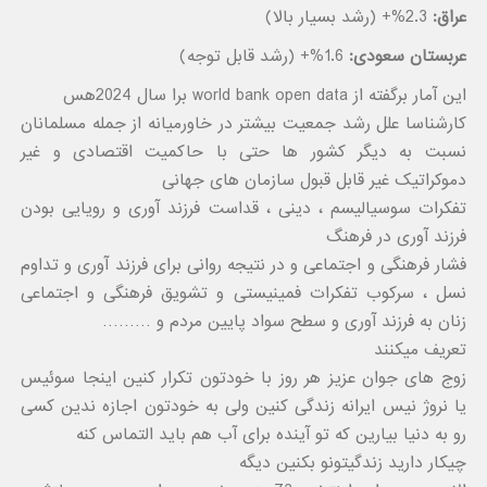
عراق:
2.3%+ (رشد بسیار بالا)
عربستان سعودی:
1.6%+ (رشد قابل توجه)
این آمار برگفته از world bank open data برا سال 2024هس
کارشناسا علل رشد جمعیت بیشتر در خاورمیانه از جمله مسلمانان
نسبت به دیگر کشور ها حتی با حاکمیت اقتصادی و غیر
دموکراتیک غیر قابل قبول سازمان های جهانی
تفکرات سوسیالیسم ، دینی ، قداست فرزند آوری و رویایی بودن
فرزند آوری در فرهنگ
فشار فرهنگی و اجتماعی و در نتیجه روانی برای فرزند آوری و تداوم
نسل ، سرکوب تفکرات فمینیستی و تشویق فرهنگی و اجتماعی
زنان به فرزند آوری و سطح سواد پایین مردم و ………
تعریف میکنند
زوج های جوان عزیز هر روز با خودتون تکرار کنین اینجا سوئیس
یا نروژ نیس ایرانه زندگی کنین ولی به خودتون اجازه ندین کسی
رو به دنیا بیارین که تو آینده برای آب هم باید التماس کنه
چیکار دارید زندگیتونو بکنین دیگه