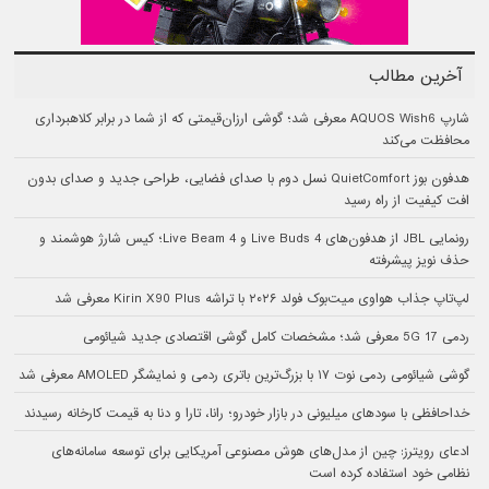
آخرین مطالب
شارپ AQUOS Wish6 معرفی شد؛ گوشی ارزان‌قیمتی که از شما در برابر کلاهبرداری
محافظت می‌کند
هدفون بوز QuietComfort نسل دوم با صدای فضایی، طراحی جدید و صدای بدون
افت کیفیت از راه رسید
رونمایی JBL از هدفون‌های Live Buds 4 و Live Beam 4؛ کیس شارژ هوشمند و
حذف نویز پیشرفته
لپ‌تاپ جذاب هواوی میت‌بوک فولد ۲۰۲۶ با تراشه Kirin X90 Plus معرفی شد
ردمی 17 5G معرفی شد؛ مشخصات کامل گوشی اقتصادی جدید شیائومی
گوشی شیائومی ردمی نوت ۱۷ با بزرگ‌ترین باتری ردمی و نمایشگر AMOLED معرفی شد
خداحافظی با سودهای میلیونی در بازار خودرو؛ رانا، تارا و دنا به قیمت کارخانه رسیدند
ادعای رویترز: چین از مدل‌های هوش مصنوعی آمریکایی برای توسعه سامانه‌های
نظامی خود استفاده کرده است