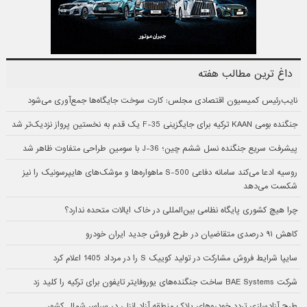
داغ ترین مطالب هفته
نایب‌رئیس کمیسیون اقتصادی مجلس: کارت سوخت جایگاه‌ها جمع‌آوری می‌شود
جنگنده بومی KAAN ترکیه برای جایگزینی F-35 یک قدم به نخستین پرواز نزدیک‌تر شد
پیشرفت سریع جنگنده نسل ششم چین؛ J-36 با سومین طراحی متفاوت ظاهر شد
روسیه ادعا می‌کند سامانه دفاعی S-500 ماهواره‌ها و موشک‌های هایپرسونیک را نیز
شکست می‌دهد
چرا هیچ کشوری پایگاه نظامی بین‌المللی در خاک ایالات متحده ندارد؟
کاهش ۹۱ درصدی متقاضیان در طرح فروش جدید ایران خودرو
سایپا شرایط فروش مشارکت در تولید کوییک S را در مرداد 1405 اعلام کرد
شرکت BAE Systems ساخت جنگنده‌های یوروفایتر تایفون برای ترکیه را کلید زد
طرح آزادسازی تردد خودروهای پلاک منطقه آزاد انزلی در سراسر شمال کشور