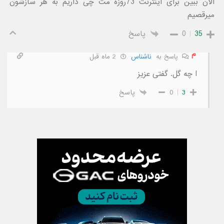
الان ببین برای اینترنت 73روزه مث چی داریم به هر سازشون
میرقصیم
35
0
پاسخ
م
پاسخ به
ناشناس
2 ماه قبل
I چه گل. گفتی عزیز
3
0
پاسخ