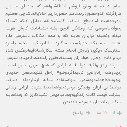
نظام هستم نه وطن فروشم اتفاقاشبهاهم که عده ای خیابان
هاراگرفته اندوحضوردلرندماهم حضورداریم حالایاتماشاچی هستیم
یادرجمعیت اماباقطع اینترنت کاملامخالفم بدلیل اینکه کسیکه
بخوادجاسوسی کنه ومشکل افرین بشه حتمابابت کارش هزینه
میکنه وکسیکه درایران هزینه کنه به همه امکانات دسترسی داره
نعایت میره یک جوارکسب میگیره یافیلترشکن میخره یامیره
استارلینک میگیره وکارش انجام میشه اینکارشمادقیقابرعکس شده
مردم عادی وحتی هواداران ومستضعفین رامحدودکردیدودسترسی
اینترنت راذزانهاگرفتیدوفقط به افرادی که هیچ ضرری ندارن اسیب
زدیدوهمه راناراضی کردیذاگرموضوع راحل نکنیدمعضل جدیدی
بوجودخواهدامدودشمن سواستفاده میکنه اینباردیگه اینترنت
موادغذایی ارزان وزندگی بوجودخواهدامذیااینترنت ارزانی زندگی
اینترنت قیمت ثابت زندگیبوجودمیادپس نکنیدکاری که بعداهزینه
سنگینی بابت ان بازمردم بایدبدن
6
-2
پاسخ