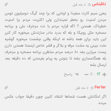
ناشناس
2 ماه قبل
یعنی سیم کارت سفیدا و اونایی که برا چند گیگ دومیلیون تومن
میدن امنیت رو بخطر نمیندازن ولی اکثریت مردم برا امنیت
خطرناک هستن ؟ اگه قراره مردم با نت مزخرف ملی و برنامه
مسخره مثل روبیکا و بله که بدرد مادر سازندش میخوره کار کنن
این باید برای همه باشه نه اینکه وقتی چشمت میخوره گوشیه
ملت ببینی یه مشت مرفه و بلاگر و قشر خاص اینستا هستن دارن
پست میزارن بعد ۸۰ درصد مردم منتظرن برنامه مسخره و مزخرف
بله همگامسازی بشه تا بتونن یه پیام بفرستن که ده دقیقه بعد
ارسال بشه
17
0
پاسخ
Ferfer
2 ماه قبل
اگر امکانش هست شماها انتقاد کنین چون دقیقا جواب عکس
میده.