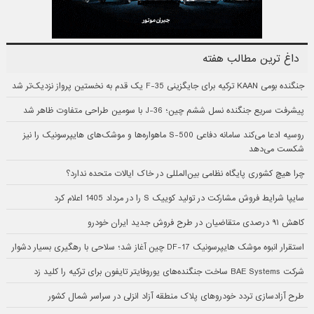
داغ ترین مطالب هفته
جنگنده بومی KAAN ترکیه برای جایگزینی F-35 یک قدم به نخستین پرواز نزدیک‌تر شد
پیشرفت سریع جنگنده نسل ششم چین؛ J-36 با سومین طراحی متفاوت ظاهر شد
روسیه ادعا می‌کند سامانه دفاعی S-500 ماهواره‌ها و موشک‌های هایپرسونیک را نیز
شکست می‌دهد
چرا هیچ کشوری پایگاه نظامی بین‌المللی در خاک ایالات متحده ندارد؟
سایپا شرایط فروش مشارکت در تولید کوییک S را در مرداد 1405 اعلام کرد
کاهش ۹۱ درصدی متقاضیان در طرح فروش جدید ایران خودرو
استقرار انبوه موشک هایپرسونیک DF-17 چین آغاز شد؛ سلاحی با رهگیری بسیار دشوار
شرکت BAE Systems ساخت جنگنده‌های یوروفایتر تایفون برای ترکیه را کلید زد
طرح آزادسازی تردد خودروهای پلاک منطقه آزاد انزلی در سراسر شمال کشور