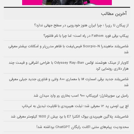
آخرین مطالب
از پیکان تا ری‌را ؛ چرا ایران هنوز خودرویی در سطح جهانی ندارد؟
پیکاپ برقی فورد Fathom در راه است؛ اما چرا با نام فانتوم؟
شاسی‌بلند ماهیندرا Scorpio-N فیس‌لیفت با ظاهر مدرن‌تر و امکانات بیشتر معرفی
شد
کاویار از عینک هوشمند لوکس Odyssey Ray-Ban با طراحی اشرافی و قیمت چند
هزار دلاری رونمایی کرد
شاسی‌بلند جدید برقی اسمارت #۱ با معماری ۸۰۰ ولتی و فناوری جدید جیلی معرفی
شد
رامبل بی سوپرشارژر؛ ابرپیکاپ ۹۰۰ اسب بخاری رم وارد میدان شد
اچ پی اومنی پد ۱۲ معرفی شد؛ تبلت هیبریدی با قابلیت تبدیل به لپ‌تاپ
شاسی‌بلند پلاگین هیبریدی بیوک الکترا E7 با برد بیش از 1600 کیلومتر معرفی شد
محدودیت پیام‌های متنی اکانت رایگان ChatGPT برداشته شد!