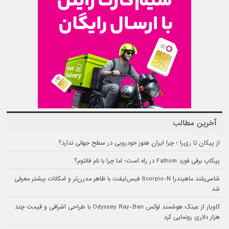
آخرین مطالب
از پیکان تا ری‌را ؛ چرا ایران هنوز خودرویی در سطح جهانی ندارد؟
پیکاپ برقی فورد Fathom در راه است؛ اما چرا با نام فانتوم؟
شاسی‌بلند ماهیندرا Scorpio-N فیس‌لیفت با ظاهر مدرن‌تر و امکانات بیشتر معرفی
شد
کاویار از عینک هوشمند لوکس Odyssey Ray-Ban با طراحی اشرافی و قیمت چند
هزار دلاری رونمایی کرد