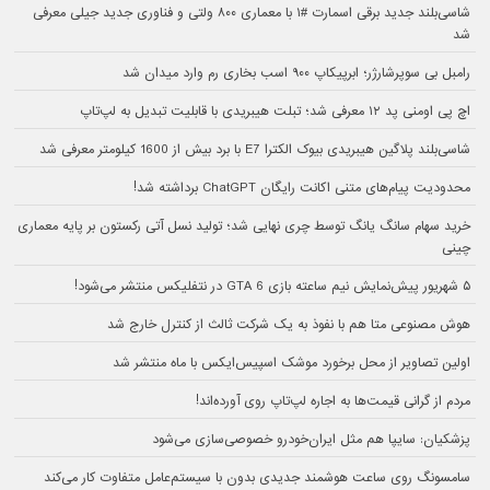
شاسی‌بلند جدید برقی اسمارت #۱ با معماری ۸۰۰ ولتی و فناوری جدید جیلی معرفی
شد
رامبل بی سوپرشارژر؛ ابرپیکاپ ۹۰۰ اسب بخاری رم وارد میدان شد
اچ پی اومنی پد ۱۲ معرفی شد؛ تبلت هیبریدی با قابلیت تبدیل به لپ‌تاپ
شاسی‌بلند پلاگین هیبریدی بیوک الکترا E7 با برد بیش از 1600 کیلومتر معرفی شد
محدودیت پیام‌های متنی اکانت رایگان ChatGPT برداشته شد!
خرید سهام سانگ‌ یانگ توسط چری نهایی شد؛ تولید نسل آتی رکستون بر پایه معماری
چینی
۵ شهریور پیش‌نمایش نیم ساعته بازی GTA 6 در نتفلیکس منتشر می‌شود!
هوش مصنوعی متا هم با نفوذ به یک شرکت ثالث از کنترل خارج شد
اولین تصاویر از محل برخورد موشک اسپیس‌ایکس با ماه منتشر شد
مردم از گرانی قیمت‌ها به اجاره لپ‌تاپ روی آورده‌اند!
پزشکیان: سایپا هم مثل ایران‌خودرو خصوصی‌سازی می‌شود
سامسونگ روی ساعت هوشمند جدیدی بدون با سیستم‌عامل متفاوت کار می‌کند