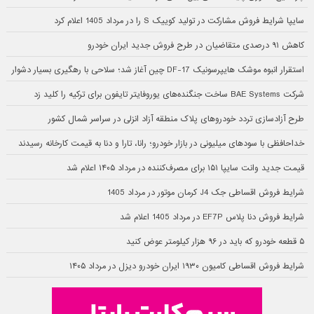
سایپا شرایط فروش مشارکت در تولید کوییک S را در مرداد 1405 اعلام کرد
کاهش ۹۱ درصدی متقاضیان در طرح فروش جدید ایران خودرو
استقرار انبوه موشک هایپرسونیک DF-17 چین آغاز شد؛ سلاحی با رهگیری بسیار دشوار
شرکت BAE Systems ساخت جنگنده‌های یوروفایتر تایفون برای ترکیه را کلید زد
طرح آزادسازی تردد خودروهای پلاک منطقه آزاد انزلی در سراسر شمال کشور
خداحافظی با سودهای میلیونی در بازار خودرو؛ رانا، تارا و دنا به قیمت کارخانه رسیدند
قیمت جدید وانت سایپا ۱۵۱ برای مصرف‌کننده در مرداد ۱۴۰۵ اعلام شد
شرایط فروش اقساطی جک J4 کرمان موتور در مرداد 1405
شرایط فروش دنا پلاس EF7P در مرداد 1405 اعلام شد
۵ قطعه خودرو که باید در ۹۶ هزار کیلومتر عوض کنید
شرایط فروش اقساطی کامیون ۱۹۳۰ ایران خودرو دیزل در مرداد ۱۴۰۵